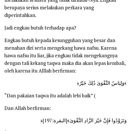
melakukan sesuatu yang tidak diridhai-Nya. Engkau
berupaya serius melakukan perkara yang
diperintahkan.
Jadi engkau butuh terhadap apa?
Engkau butuh kepada kesungguhan yang besar dan
menahan diri serta mengekang hawa nafsu. Karena
hawa nafsu itu liar, jika engkau tidak mengekangnya
dengan tali kekang taqwa maka dia akan lepas kembali,
oleh karena itu Alllah berfirman:
﴿وَلِبَاسُ التَّقْوَىٰ ذَٰلِكَ خَيْرٌ﴾
“Dan pakaian taqwa itu adalah lebi baik”
(
Dan Allah berfirman:
﴿وَتَزَوَّدُوا فَإِنَّ خَيْرَ الزَّادِ التَّقْوَىٰ﴾[البقرة:197]