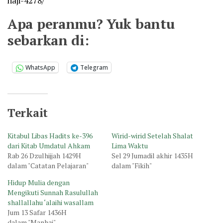
haji-4278/
Apa peranmu? Yuk bantu
sebarkan di:
WhatsApp
Telegram
Terkait
Kitabul Libas Hadits ke-396
Wirid-wirid Setelah Shalat
dari Kitab Umdatul Ahkam
Lima Waktu
Rab 26 Dzulhijjah 1429H
Sel 29 Jumadil akhir 1435H
dalam "Catatan Pelajaran"
dalam "Fikih"
Hidup Mulia dengan
Mengikuti Sunnah Rasulullah
shallallahu ‘alaihi wasallam
Jum 13 Safar 1436H
dalam "Manhaj"