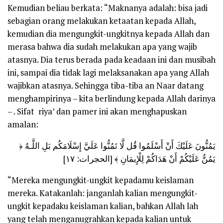
Kemudian beliau berkata: “Maknanya adalah: bisa jadi
sebagian orang melakukan ketaatan kepada Allah,
kemudian dia mengungkit-ungkitnya kepada Allah dan
merasa bahwa dia sudah melakukan apa yang wajib
atasnya. Dia terus berada pada keadaan ini dan musibah
ini, sampai dia tidak lagi melaksanakan apa yang Allah
wajibkan atasnya. Sehingga tiba-tiba an Naar datang
menghampirinya – kita berlindung kepada Allah darinya
– . Sifat riya’ dan pamer ini akan menghapuskan
amalan:
﴿ يَمُنُّونَ عَلَيْكَ أَنْ أَسْلَمُوا قُل لَّا تَمُنُّوا عَلَيَّ إِسْلَامَكُم بَلِ اللَّـهُ
يَمُنُّ عَلَيْكُمْ أَنْ هَدَاكُمْ لِلْإِيمَانِ ﴾ [الحجرات: ١٧]
“Mereka mengungkit-ungkit kepadamu keislaman
mereka. Katakanlah: janganlah kalian mengungkit-
ungkit kepadaku keislaman kalian, bahkan Allah lah
yang telah menganugrahkan kepada kalian untuk