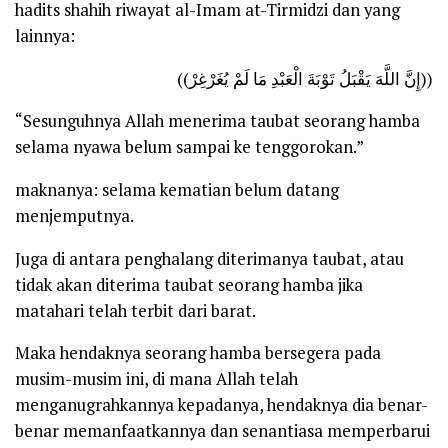
hadits shahih riwayat al-Imam at-Tirmidzi dan yang
lainnya:
((إِنَّ اللَّهَ يَقْبَلُ تَوْبَةَ الْعَبْدِ مَا لَمْ يُغَرْغِرْ))
“Sesunguhnya Allah menerima taubat seorang hamba
selama nyawa belum sampai ke tenggorokan.”
maknanya: selama kematian belum datang
menjemputnya.
Juga di antara penghalang diterimanya taubat, atau
tidak akan diterima taubat seorang hamba jika
matahari telah terbit dari barat.
Maka hendaknya seorang hamba bersegera pada
musim-musim ini, di mana Allah telah
menganugrahkannya kepadanya, hendaknya dia benar-
benar memanfaatkannya dan senantiasa memperbarui