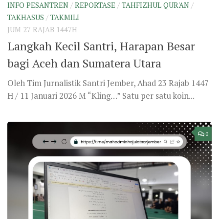
INFO PESANTREN
/
REPORTASE
/
TAHFIZHUL QUR'AN
/
TAKHASUS
/
TAKMILI
JUM 27 RAJAB 1447H
Langkah Kecil Santri, Harapan Besar
bagi Aceh dan Sumatera Utara
Oleh Tim Jurnalistik Santri Jember, Ahad 23 Rajab 1447
H / 11 Januari 2026 M “Kling…” Satu per satu koin...
0