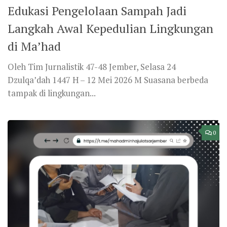
REPORTASE
/
TAKHASUS
SAB 22 DZULKAIDAH 1447H
Malam Muthala’ah Thullab Takhasus
Oleh Tim Jurnalistik 47-48 Jember, Ahad, 16 Dzulqa’dah