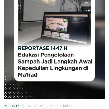
REPORTASE
RAB 26 DZULKAIDAH 1447H
Edukasi Pengelolaan Sampah Jadi
Langkah Awal Kepedulian Lingkungan
di Ma’had
Oleh Tim Jurnalistik 47-48 Jember, Selasa 24
Dzulqa’dah 1447 H – 12 Mei 2026 M Suasana berbeda
tampak di lingkungan...
0