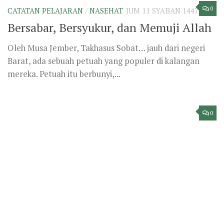
CATATAN PELAJARAN
/
MANHAJ
JUM 11 SYA'BAN 1447H
Tatkala Kebenaran Tak Lagi Ditoleh
Oleh Abu ‘Arafat Robi’ Al-Maidany Agama Islam adalah
agama yang indah, agama yang sempurna, agama yang
telah menjelaskan seluruh perkara...
0
INFO PESANTREN
/
REPORTASE
/
TAKHASUS
JUM 4 SYA'BAN 1447H
Hadirnya Kantor Baru Takhasus
Oleh Tim Jurnalsitik Ma’had Ma’had Minhajul Atsar
Jember Jember, 24 Rajab 1447 H / 13 Januari 2026 M Di