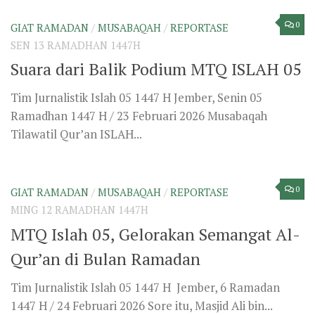
1447 H / 24 Februari 2026 Sore itu, Masjid Ali bin...
0
GIAT RAMADAN
/
REPORTASE
JUM 3 RAMADHAN 1447H
Grand Opening ISLAH-05: Sejarah dan
Harapan Baru
Tim Jurnalistik Islah 05 1447 H Jember, 01 Ramadhan
1447 H /19 Februari 2026 Ratusan wajah para santri
yang penuh...
0
AKHLAK/ADAB
/
CATATAN PELAJARAN
/
NASEHAT
RAB 16 SYA'BAN 1447H
Pentingnya Memanfaatkan Waktu
dalam Kehidupan