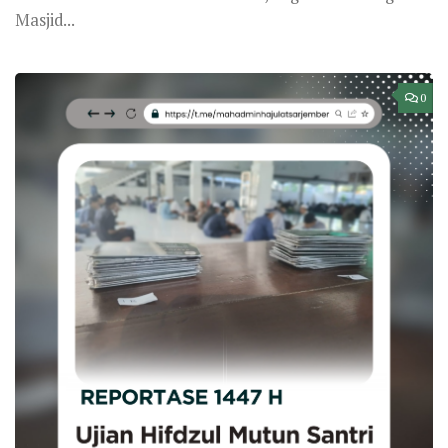
REPORTASE
/
TAKHASUS
MING 16 DZULKAIDAH 1447H
Ujian Hifdzul Mutun Santri Marhalah
Takhasus
Oleh Tim Jurnalistik 47-48 Jember, Sabtu, 14
Dzulqa’dah 1447 H – 02 Mei 2026 M Dengan memohon
pertolongan dan kemudahan...
0
REPORTASE
/
TAKHASUS
KAM 13 DZULKAIDAH 1447H