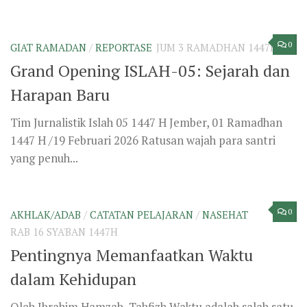
Oleh Ibrahim Hamzah, Tahfizh Waktu adalah salah satu
nikmat terbesar yang sering terabaikan oleh manusia.
Ia terus berjalan tanpa bisa...
0
FATWA ULAMA
/
MANHAJ
/
NASEHAT