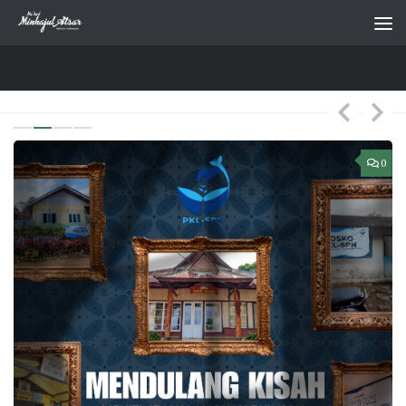
Skip to content
0
0
PKL-SPN (SANTRI PEDULI NEGERI)
/
REPORTASE
/
TAKHASUS
RAB 1 SAFAR 1448H
Meneladani Rasulullah ﷺ dalam
Mengutus Para Pendakwah
PKL SPN 2026 Rabu, 30 Muharram 1448 H – 15 Juli 2026
Malam itu, udara di sekitar Masjid Al-Ikhlas terasa...