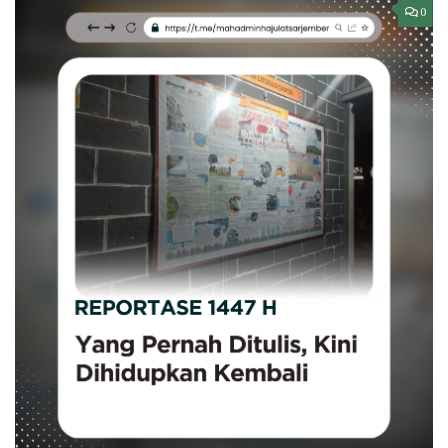
MAJALAH AT-TIBYAN
/
REPORTASE
/
TAKHASUS
RAB 26 DZULKAIDAH 1447H
Yang Pernah Ditulis, Kini Dihidupkan
Kembali
Oleh Tim Jurnalistik 47-48 Jember, Sabtu, 22
Dzulqa’dah 1447 H / 9 Mei 2026 M Di tengah aktivitas
santri Ma’had...
0