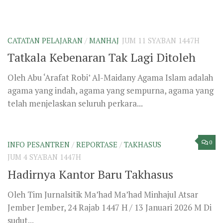
sudut...
0
INFO PESANTREN
/
REPORTASE
/
TAHFIZHUL QUR'AN
/
TAKHASUS
/
TAKMILI
JUM 27 RAJAB 1447H
Langkah Kecil Santri, Harapan Besar
bagi Aceh dan Sumatera Utara
Oleh Tim Jurnalistik Santri Jember, Ahad 23 Rajab 1447
H / 11 Januari 2026 M “Kling…” Satu per satu koin...
Laman Berikutnya »
FIKIH