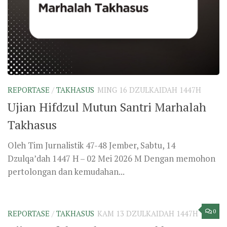
Ujian Hafalan Al-Qur’an Takhasus
Perdana
Oleh Tim Jurnalistik 47-48 Jember, Senin, 9 Dzulqa’dah
1447 H / 27 April 2026 M Pada hari ini, Ma’had
menggelar...
0
PENDIDIKAN
/
REPORTASE
/
TAKHASUS
RAB 12 DZULKAIDAH 1447H
Mukadimah Giat Malam Thullab
Takhasus
Oleh Tim Jurnalistik 47-48 Jember, Sabtu, 7 Dzulqa’dah
1447 H – 25 April 2026 M Tepat pukul 20.00 WIB,
acara...