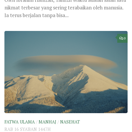
RAB 16 SYA'BAN 1447H
Hukum Drama: Berperan sebagai
Sahabat
Oleh Luqman Bilal, Takhasus Drama bukanlah hal yang
asing bagi banyak kalangan. Dalam sebuah drama,
seseorang dapat memerankan apa pun...
0
AKHLAK/ADAB
/
CATATAN PELAJARAN
JUM 11 SYA'BAN 1447H
Mereka Binasa Karena Hasad
Oleh Faris Abdul Aziz, Tahfizh Penyakit hasad adalah
penyakit yang membinasakan. Penyakit hasad dapat
melalap kebaikan dan kebahagiaan sebagaimana api...