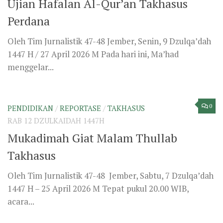
0
GIAT RAMADAN
/
MUSABAQAH
/
REPORTASE
SEN 13 RAMADHAN 1447H
Suara dari Balik Podium MTQ ISLAH 05
Tim Jurnalistik Islah 05 1447 H Jember, Senin 05
Ramadhan 1447 H / 23 Februari 2026 Musabaqah
Tilawatil Qur’an ISLAH...
0
GIAT RAMADAN
/
MUSABAQAH
/
REPORTASE
MING 12 RAMADHAN 1447H
MTQ Islah 05, Gelorakan Semangat Al-
Qur’an di Bulan Ramadan
Tim Jurnalistik Islah 05 1447 H Jember, 6 Ramadan