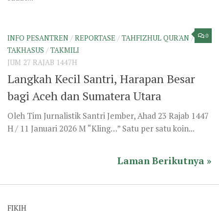
Kenapa Dilarang Keluar Masjid Setelah Adzan?
Bimbingan Nabi shallallahu ‘alaihi wa sallam
Dalam Berwudhu
Jenis-Jenis Air dan Hukumnya dalam Bersuci
Salat Menahan Buang Hajat, Bolehkah?
Zulhijjah, Bulan Mulia Paling Mulia
INFO PESANTREN
Hadirnya Kantor Baru Takhasus
Langkah Kecil Santri, Harapan Besar bagi Aceh dan