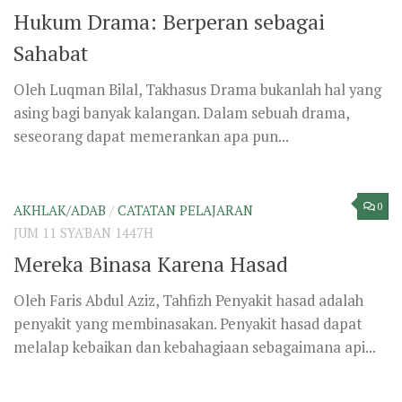
0
CATATAN PELAJARAN
/
NASEHAT
JUM 11 SYA'BAN 1447H
Bersabar, Bersyukur, dan Memuji Allah
Oleh Musa Jember, Takhasus Sobat… jauh dari negeri
Barat, ada sebuah petuah yang populer di kalangan
mereka. Petuah itu berbunyi,...
0