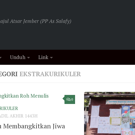
jul Atsar Jember (PP As Salafy)
Unduh
Link
EGORI
EKSTRAKURIKULER
0
RIKULER
ADIL AKHIR 1443H
tu Membangkitkan Jiwa