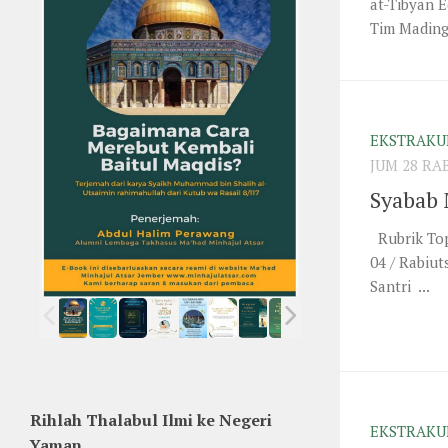
at-Tibyan E
Tim Mading 
EKSTRAKU
JUM 28 RA
Syabab 
Rubrik Top
04 / Rabiu
Santri ...
Rihlah Thalabul Ilmi ke Negeri
EKSTRAKU
Yaman