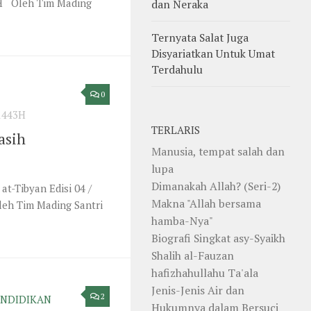
 H Oleh Tim Mading
dan Neraka
Ternyata Salat Juga
Disyariatkan Untuk Umat
Terdahulu
0
1443H
TERLARIS
asih
Manusia, tempat salah dan
lupa
Dimanakah Allah? (Seri-2)
t-Tibyan Edisi 04 /
Makna "Allah bersama
leh Tim Mading Santri
hamba-Nya"
Biografi Singkat asy-Syaikh
Shalih al-Fauzan
hafizhahullahu Ta'ala
Jenis-Jenis Air dan
2
ENDIDIKAN
Hukumnya dalam Bersuci