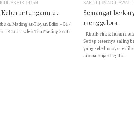
BIUL AKHIR 1443H
SAB 11 JUMADIL AWAL 
u Keberuntunganmu!
Semangat berkar
menggelora
uka Mading at-Tibyan Edisi – 04 /
ani 1443 H Oleh Tim Mading Santri
Rintik-rintik hujan mul
Setiap tetesnya saling 
yang sebelumnya terliha
aroma hujan begitu...