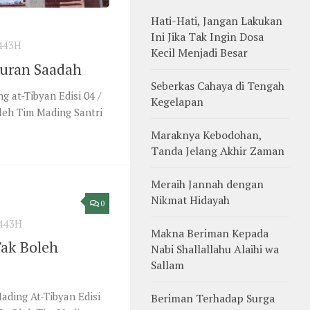
Hati-Hati, Jangan Lakukan
Ini Jika Tak Ingin Dosa
443H
Kecil Menjadi Besar
buran Saadah
Seberkas Cahaya di Tengah
 at-Tibyan Edisi 04 /
Kegelapan
leh Tim Mading Santri
Maraknya Kebodohan,
Tanda Jelang Akhir Zaman
Meraih Jannah dengan
Nikmat Hidayah
0
443H
Makna Beriman Kepada
ak Boleh
Nabi Shallallahu Alaihi wa
Sallam
ading At-Tibyan Edisi
Beriman Terhadap Surga