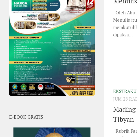
Menulis
Oleh Abu K
Menulis it
membutuhka
dipaksa...
EKSTRAKU
JUM 28 RA
Mading 
E-BOOK GRATIS
Tibyan
Rubrik Fan