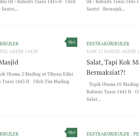
disi 04 / Rabiuts Tsani 1443 H Oleh
04 / Rabiuts Tsani 1443
Santri...
Santri Beranjak...
0
RIKULER
EKSTRAKURIKULER
BIUL AKHIR 1443H
KAM 27 RABIUL AKHIR 
Masjid
Salat, Tapi Kok M
Bermaksiat?!
ik Utama 2 Mading at-Tibyan Edisi
ts Tsani 1443 H Oleh Tim Mading
Topik Utama 01 Mading a
Rabiuts Tsani 1443 H O
Salat...
0
RIKULER
EKSTRAKURIKULER
/
P