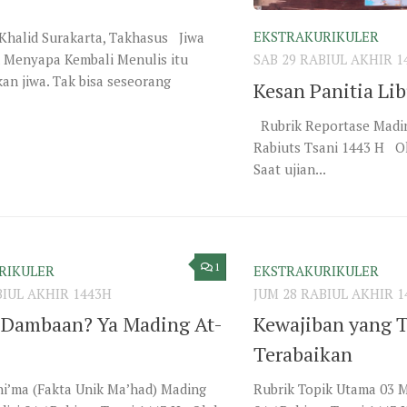
EKSTRAKURIKULER
halid Surakarta, Takhasus Jiwa
u Menyapa Kembali Menulis itu
SAB 29 RABIUL AKHIR 1
n jiwa. Tak bisa seseorang
Kesan Panitia Li
Rubrik Reportase Mading
Rabiuts Tsani 1443 H O
Saat ujian...
1
RIKULER
EKSTRAKURIKULER
BIUL AKHIR 1443H
JUM 28 RABIUL AKHIR 1
Dambaan? Ya Mading At-
Kewajiban yang T
Terabaikan
i’ma (Fakta Unik Ma’had) Mading
Rubrik Topik Utama 03 M