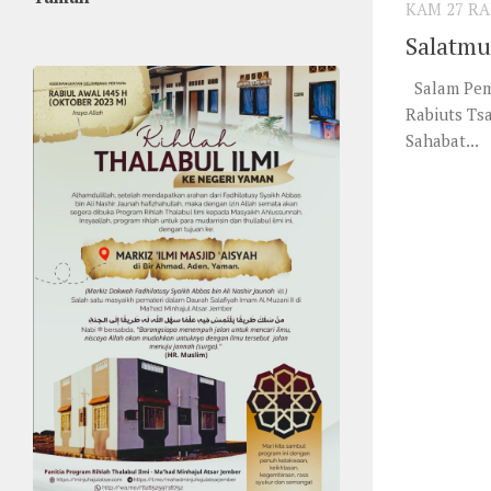
KAM 27 RA
Salatm
Salam Pemb
Rabiuts Ts
Sahabat...