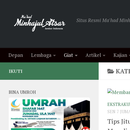
Skip to content
Situs Resmi Ma'had Minha
Depan
Lembaga
Giat
Artikel
Kajian
KAT
IKUTI
BINA UMROH
EKSTRAKU
SEN 7 JUM
Tips Ji