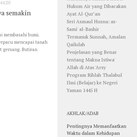
1442H
Hukum Air yang Dibacakan
ya semakin
Ayat Al-Qur’an
Seri Asmaul Husna: as-
Sami' al-Bashir
ai membasahi bumi.
Termasuk Sunnah, Amalan
berpacu mencapai tanah
Qailulah
t gersang. Butiran
Penjelasan yang Benar
tentang Makna Istiwa'
Allah di Atas 'Arsy
Program Rihlah Thalabul
Ilmi (Belajar) ke Negeri
Yaman 1445 H
AKHLAK/ADAB
Pentingnya Memanfaatkan
Waktu dalam Kehidupan