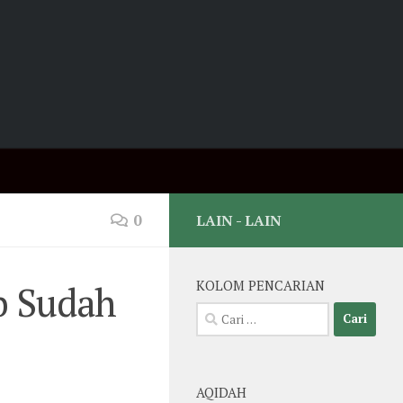
0
LAIN - LAIN
b Sudah
KOLOM PENCARIAN
Cari
untuk:
AQIDAH