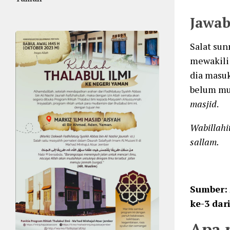
Jawa
Salat sun
mewakil
dia masuk
belum mul
masjid
.
Wabillahi
sallam.
Sumber:
ke-3 dar
Apa 