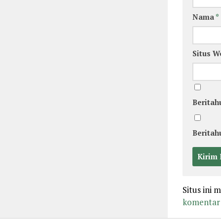
Nama
*
Situs W
Beritah
Beritah
Situs ini
komentar 