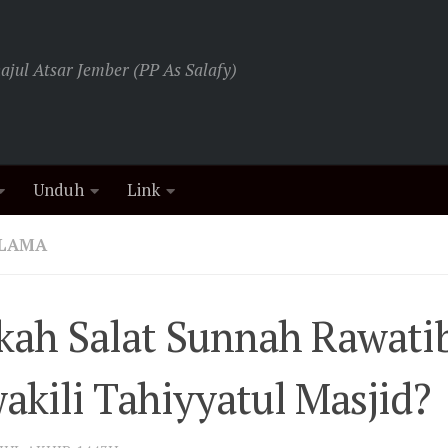
jul Atsar Jember (PP As Salafy)
Unduh
Link
ULAMA
kah Salat Sunnah Rawati
kili Tahiyyatul Masjid?