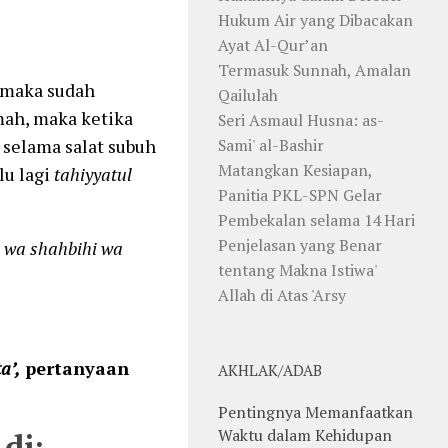
Hukum Air yang Dibacakan
Ayat Al-Qur’an
Termasuk Sunnah, Amalan
d maka sudah
Qailulah
mah, maka ketika
Seri Asmaul Husna: as-
Sami' al-Bashir
d
selama salat subuh
Matangkan Kesiapan,
lu lagi
tahiyyatul
Panitia PKL-SPN Gelar
Pembekalan selama 14 Hari
Penjelasan yang Benar
i wa shahbihi wa
tentang Makna Istiwa'
Allah di Atas 'Arsy
a’,
p
ertanyaan
AKHLAK/ADAB
Pentingnya Memanfaatkan
Waktu dalam Kehidupan
di: