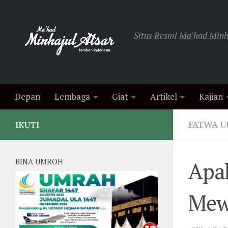
Skip to content
Situs Resmi Ma'had Minha
Depan
Lembaga
Giat
Artikel
Kajian
FATWA 
IKUTI
BINA UMROH
Apa
Mewa