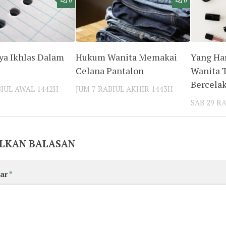
0
0
ya Ikhlas Dalam
Hukum Wanita Memakai
Yang Ha
Celana Pantalon
Wanita 
Bercela
BIUL AWAL 1442H
JUM 7 RABIUL AKHIR 1443H
SAB 29 R
LKAN BALASAN
ar
*