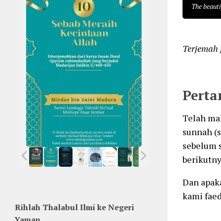
The beauti
Terjemah 
Perta
Telah mak
sunnah (s
sebelum s
berikutny
Dan apaka
kami fae
Rihlah Thalabul Ilmi ke Negeri
Yaman