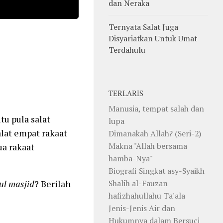
dan Neraka
Ternyata Salat Juga
Disyariatkan Untuk Umat
Terdahulu
TERLARIS
Manusia, tempat salah dan
tu pula salat
lupa
lat empat rakaat
Dimanakah Allah? (Seri-2)
Makna "Allah bersama
a rakaat
hamba-Nya"
Biografi Singkat asy-Syaikh
Shalih al-Fauzan
ul
masjid
? Berilah
hafizhahullahu Ta'ala
Jenis-Jenis Air dan
Hukumnya dalam Bersuci