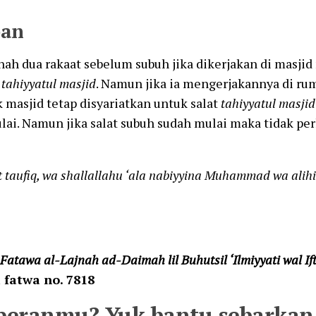
ban
nah dua rakaat sebelum subuh jika dikerjakan di masji
i
tahiyyatul masjid
. Namun jika ia mengerjakannya di ru
 masjid tetap disyariatkan untuk salat
tahiyyatul masji
ai. Namun jika salat subuh sudah mulai maka tidak per
t taufiq, wa shallallahu ‘ala nabiyyina Muhammad wa alih
Fatawa al-Lajnah ad-Daimah lil Buhutsil ‘Ilmiyyati wal Ift
i fatwa no. 7818
peranmu? Yuk bantu sebarkan 