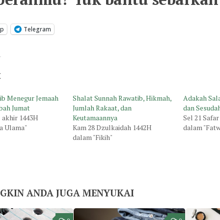
pp
Telegram
t
ib Menegur Jemaah
Shalat Sunnah Rawatib, Hikmah,
Adakah Sal
tbah Jumat
Jumlah Rakaat, dan
dan Sesuda
l akhir 1443H
Keutamaannya
Sel 21 Safa
a Ulama"
Kam 28 Dzulkaidah 1442H
dalam "Fat
dalam "Fikih"
GKIN ANDA JUGA MENYUKAI