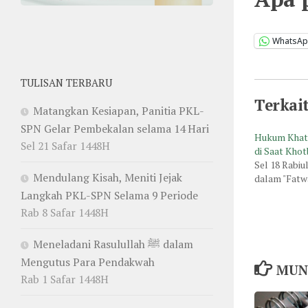
WhatsA
TULISAN TERBARU
Terkai
Matangkan Kesiapan, Panitia PKL-
SPN Gelar Pembekalan selama 14 Hari
Hukum Khat
Sel 21 Safar 1448H
di Saat Kho
Sel 18 Rabiu
Mendulang Kisah, Meniti Jejak
dalam "Fatw
Langkah PKL-SPN Selama 9 Periode
Rab 8 Safar 1448H
Meneladani Rasulullah ﷺ dalam
Mengutus Para Pendakwah
MUN
Rab 1 Safar 1448H