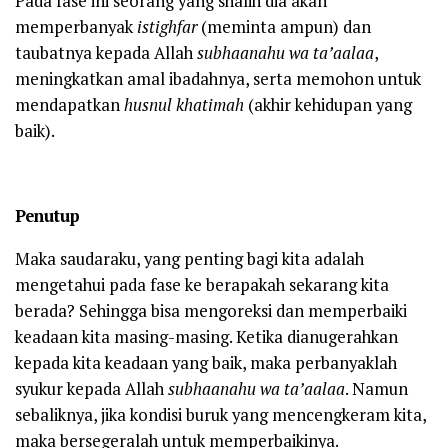
Pada fase ini seorang yang shalih dia akan
memperbanyak
istighfar
(meminta ampun) dan
taubatnya kepada Allah
subhaanahu wa ta’aalaa
,
meningkatkan amal ibadahnya, serta memohon untuk
mendapatkan
husnul khatimah
(akhir kehidupan yang
baik).
Penutup
Maka saudaraku, yang penting bagi kita adalah
mengetahui pada fase ke berapakah sekarang kita
berada? Sehingga bisa mengoreksi dan memperbaiki
keadaan kita masing-masing. Ketika dianugerahkan
kepada kita keadaan yang baik, maka perbanyaklah
syukur kepada Allah
subhaanahu wa ta’aalaa
. Namun
sebaliknya, jika kondisi buruk yang mencengkeram kita,
maka bersegeralah untuk memperbaikinya.