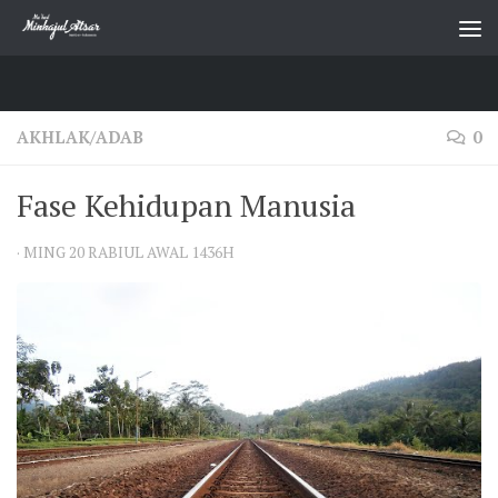
Skip to content
AKHLAK/ADAB
0
Fase Kehidupan Manusia
·
MING 20 RABIUL AWAL 1436H