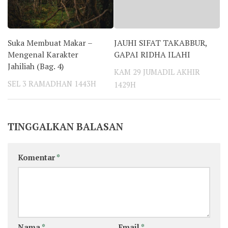
Suka Membuat Makar –
JAUHI SIFAT TAKABBUR,
Mengenal Karakter
GAPAI RIDHA ILAHI
Jahiliah (Bag. 4)
KAM 29 JUMADIL AKHIR
SEL 3 RAMADHAN 1443H
1429H
TINGGALKAN BALASAN
Komentar
*
Nama
*
Email
*