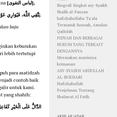
kna
{لباس التقوى}
,
Biografi Singkat asy-Syaikh
Shalih al-Fauzan
يَتَّقِي اللَّهَ، فَيُوَارِي عَوْرَتَهُ، فَذَاكَ لِبَاسُ التَّقْوَى.
hafizhahullahu Ta'ala
Termasuk Sunnah, Amalan
akan baju
Qailulah
FIDYAH DAN BERBAGAI
HUKUM YANG TERKAIT
ginkan keburukan
DENGANNYA
i lebih tertutupi
Merasakan manisnya
keimanan
ASY-SYAIKH 'ABDULLAH
puh para asatidzah
AL-BUKHARI
enjadi contoh baik
Hafizhahullah
alir untuk kami.
Penjelasan Tentang
st yang shahih:
Shalawat Al Fatih
الدَّالُّ عَلَى الْخَيْرِ كَفَاعِلِ
AKHLAK/ADAB