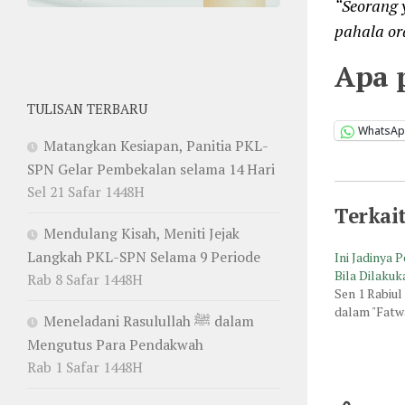
“Seorang 
pahala or
Apa 
TULISAN TERBARU
WhatsA
Matangkan Kesiapan, Panitia PKL-
SPN Gelar Pembekalan selama 14 Hari
Sel 21 Safar 1448H
Terkai
Mendulang Kisah, Meniti Jejak
Langkah PKL-SPN Selama 9 Periode
Ini Jadinya
Bila Dilaku
Rab 8 Safar 1448H
Sen 1 Rabiul
dalam "Fatw
Meneladani Rasulullah ﷺ dalam
Mengutus Para Pendakwah
Rab 1 Safar 1448H