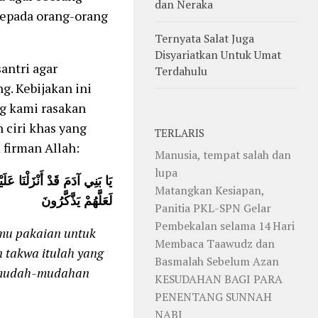
dan Neraka
kepada orang-orang
Ternyata Salat Juga
Disyariatkan Untuk Umat
antri agar
Terdahulu
. Kebijakan ini
ng kami rasakan
 ciri khas yang
TERLARIS
firman Allah:
Manusia, tempat salah dan
lupa
يَا بَنِي آدَمَ قَدْ أَنْزَلْنَا ع
Matangkan Kesiapan,
لَعَلَّهُمْ يَذَّكَّرُونَ
Panitia PKL-SPN Gelar
Pembekalan selama 14 Hari
mu pakaian untuk
Membaca Taawudz dan
 takwa itulah yang
Basmalah Sebelum Azan
, mudah-mudahan
KESUDAHAN BAGI PARA
PENENTANG SUNNAH
NABI