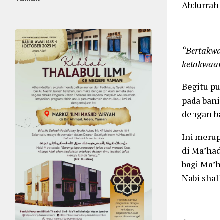
Abdurrah
“Bertakwa
ketakwaa
Begitu p
pada bani
dengan ba
Ini merup
di Ma’had
bagi Ma’h
Nabi shal