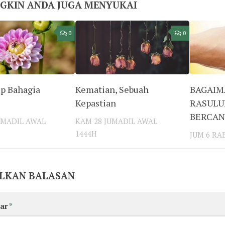
GKIN ANDA JUGA MENYUKAI
0
0
up Bahagia
Kematian, Sebuah
BAGAIM
Kepastian
RASULU
BERCAN
UMADIL AWAL
KAM 28 JUMADIL AWAL
1444H
JUM 6 RA
LKAN BALASAN
ar
*