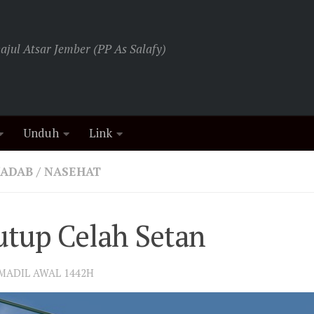
jul Atsar Jember (PP As Salafy)
Unduh
Link
/ADAB
/
NASEHAT
utup Celah Setan
UMADIL AWAL 1442H