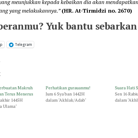
yang meunjukkan kepada kebaikan dia akan mendapatkan 
ang yang melakukannya.”
(HR. At-Tirmidzi no. 2670)
peranmu? Yuk bantu sebarkan 
pp
Telegram
t
 Perbuatan Makruh
Perhatikan gurauanmu!
Suara Hati 
kan Terus Menerus
Jum 6 Sya'ban 1442H
Sen 16 Rabi
 akhir 1445H
dalam "Akhlak/Adab"
dalam "Akh
a Ulama"