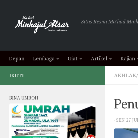
Skip to content
Situs Resmi Ma'had Minha
Depan
Lembaga
Giat
Artikel
Kajian
AKHLAK
IKUTI
BINA UMROH
Pen
·
SEN 27 J