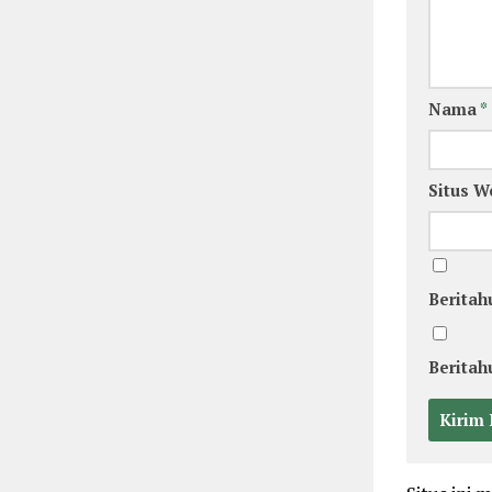
Nama
*
Situs W
Beritah
Beritah