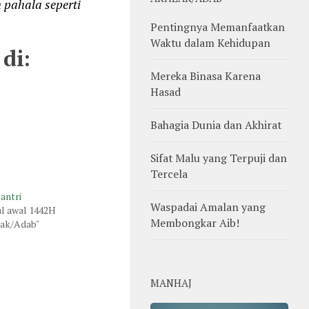
pahala seperti
Pentingnya Memanfaatkan
Waktu dalam Kehidupan
di:
Mereka Binasa Karena
Hasad
Bahagia Dunia dan Akhirat
Sifat Malu yang Terpuji dan
Tercela
Santri
Waspadai Amalan yang
ul awal 1442H
Membongkar Aib!
lak/Adab"
MANHAJ