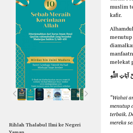
muslim te
kafir.
Alhamdul
menutup a
diamalkan
manfaatny
melekat 
ْ آيَاتِ اللَّهِ
“Wahai a
menutup a
terbaik. 
mereka sel
Rihlah Thalabul Ilmi ke Negeri
Yaman