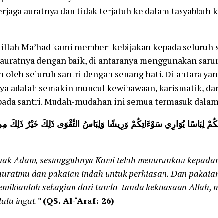
rjaga auratnya dan tidak terjatuh ke dalam tasyabbuh 
illah Ma’had kami memberi kebijakan kepada seluruh s
uratnya dengan baik, di antaranya menggunakan sarung
 oleh seluruh santri dengan senang hati. Di antara ya
a adalah semakin muncul kewibawaan, karismatik, dan
pada santri. Mudah-mudahan ini semua termasuk dalam 
َلَيْكُمْ لِبَاسًا يُوَارِي سَوْءَاتِكُمْ وَرِيشًا وَلِبَاسُ التَّقْوَى ذَلِكَ خَيْرٌ ذَلِكَ مِن
nak Adam, sesungguhnya Kami telah menurunkan kepada
uratmu dan pakaian indah untuk perhiasan. Dan pakaian
Demikianlah sebagian dari tanda-tanda kekuasaan Allah
alu ingat.”
(QS. Al-‘Araf: 26)