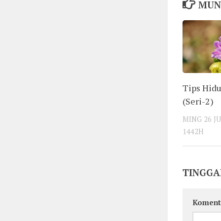
MUN
Tips Hid
(Seri-2)
MING 26 J
1442H
TINGGA
Koment