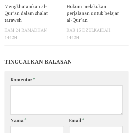
Mengkhatamkan al-
Hukum melakukan
0
0
Qur’an dalam shalat
perjalanan untuk belajar
taraweh
al-Qur’an
KAM 24 RAMADHAN
RAB 13 DZULKAIDAH
1442H
1442H
TINGGALKAN BALASAN
Komentar
*
Nama
*
Email
*