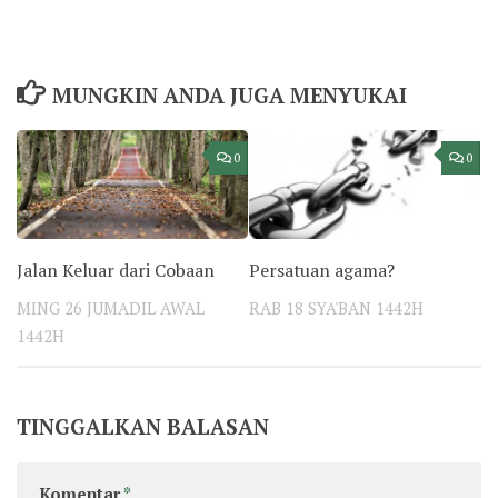
MUNGKIN ANDA JUGA MENYUKAI
0
0
Jalan Keluar dari Cobaan
Persatuan agama?
MING 26 JUMADIL AWAL
RAB 18 SYA'BAN 1442H
1442H
TINGGALKAN BALASAN
Komentar
*