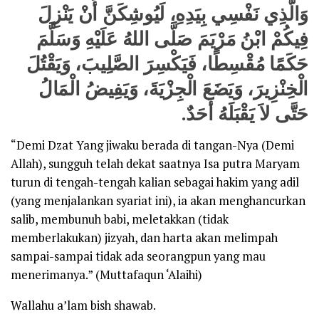
وَالَّذِي نَفْسِي بِيَدِهِ، لَيُوشِكَنَّ أَنْ يَنْزِلَ
فِيكُمْ ابْنُ مَرْيَمَ صَلَّى اللهُ عَلَيْهِ وَسَلَّمَ
حَكَمًا مُقْسِطًا، فَيَكْسِرَ الصَّلِيبَ، وَيَقْتُلَ
الْخِنْزِيرَ، وَيَضَعَ الْجِزْيَةَ، وَيَفِيضُ الْمَالُ
حَتَّى لاَ يَقْبَلَهُ أَحَدٌ.
“Demi Dzat Yang jiwaku berada di tangan-Nya (Demi
Allah), sungguh telah dekat saatnya Isa putra Maryam
turun di tengah-tengah kalian sebagai hakim yang adil
(yang menjalankan syariat ini), ia akan menghancurkan
salib, membunuh babi, meletakkan (tidak
memberlakukan) jizyah, dan harta akan melimpah
sampai-sampai tidak ada seorangpun yang mau
menerimanya.”
(
Muttafaqun ‘Alaihi
)
Wallahu a’lam bish shawab
.