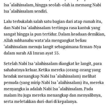
Isa
‘alaihissalam
, hingga seolah-olah ia me­mang Nabi
Isa
‘alaihissalam
sendiri.
Lalu terbukalah salah satu bagian dari atap rumah itu,
dan Nabi Isa
‘alaihissalam
tertimpa rasa kantuk yang
sangat hingga ia pun tertidur. Dalam keadaan demikian,
Allah
subhanahu wata’ala
mengangkat beliau
‘alaihissalam
menuju langit sebagaimana firman-Nya
dalam surah Ali Imran ayat 55.
Setelah Nabi Isa
’alaihissalam
diangkat ke langit, para
sahabatnya keluar. Ketika mereka (orang-orang yang
hendak menangkap Nabi Isa
‘alaihissalam
) melihat
pemuda (yang mirip Nabi Isa
‘alaihissalam
) itu, mereka
menyangka ia adalah Nabi Isa
‘alaihissalam
. Pada
malam itu juga mereka menangkap dan menyalibnya,
serta meletakkan ­duri-duri di kepalanya.