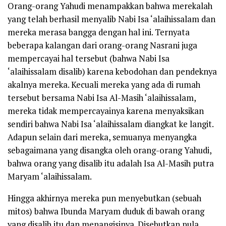
Orang-­orang Yahudi menampakkan bahwa merekalah
yang telah berhasil menyalib Nabi Isa
‘alaihissalam
dan
mereka merasa bangga dengan hal ini. Ternyata
beberapa kalangan dari orang-­orang Nasrani juga
mempercayai hal tersebut (bahwa Nabi Isa
‘alaihissalam
disalib) karena kebodohan dan pendeknya
akalnya mereka. Kecuali mereka yang ada di rumah
tersebut bersama Nabi Isa Al-Masih
‘alaihissalam
,
mereka tidak mempercayainya karena menyaksikan
sendiri bahwa Nabi Isa
‘alaihissalam
diangkat ke langit.
Adapun selain dari mereka, semuanya menyangka
sebagaimana yang disangka oleh orang-­orang Yahudi,
bahwa orang yang disalib itu adalah Isa Al-Masih putra
Maryam
‘alaihissalam
.
Hingga akhirnya mereka pun menyebutkan (sebuah
mitos) bahwa Ibunda Maryam duduk di bawah orang
yang disalib itu dan menangisinya. Disebutkan pula