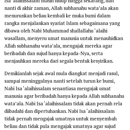
Isa
‘alaihissalam
masih hidup hingga sekarang, dan
nanti di akhir zaman, Allah
subhanahu wata’ala
akan
menurunkan beliau kembali ke muka bumi dalam
rangka menjalankan syariat Islam sebagaimana yang
dibawa oleh Nabi Muhammad
shallallahu ‘alaihi
wasallam
, menyeru umat manusia untuk menauhidkan
Allah
subhanahu wata’ala
, mengajak mereka agar
beribadah dan sujud hanya kepada-Nya, serta
menjauhkan mereka dari segala bentuk kesyirikan.
Demikianlah sejak awal mula diangkat menjadi rasul,
sampai meninggalnya nanti setelah turun ke bumi,
Nabi Isa
‘alaihissalam
senantiasa mengajak umat
manusia agar beribadah hanya kepada Allah
subhanahu
wata’ala
. Nabi Isa
‘alaihissalam
tidak akan pernah rela
diibadahi dan dipertuhankan. Nabi Isa
‘alaihissalam
tidak pernah mengajak umatnya untuk menyembah
beliau dan tidak pula mengajak umatnya agar sujud