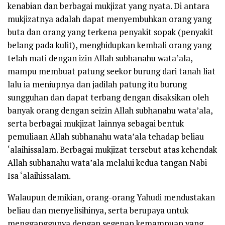
kenabian dan berbagai mukjizat yang nyata. Di antara
mukjizatnya adalah dapat menyembuhkan orang yang
buta dan orang yang terkena penyakit sopak (penyakit
belang pada kulit), menghidupkan kembali orang yang
telah mati dengan izin Allah
subhanahu wata’ala
,
mampu membuat patung seekor burung dari tanah liat
lalu ia meniupnya dan jadilah patung itu burung
sungguhan dan dapat terbang dengan disaksikan oleh
banyak orang dengan seizin Allah
subhanahu wata’ala
,
serta berbagai mukjizat lainnya sebagai bentuk
pemuliaan Allah
subhanahu wata’ala
tehadap beliau
‘alaihissalam
. Berbagai mukjizat tersebut atas kehendak
Allah
subhanahu wata’ala
melalui kedua tangan Nabi
Isa
‘alaihissalam
.
Walaupun demikian, orang-orang Yahudi mendustakan
beliau dan menyelisihinya, serta berupaya untuk
mengganggunya dengan segenap kemampuan yang