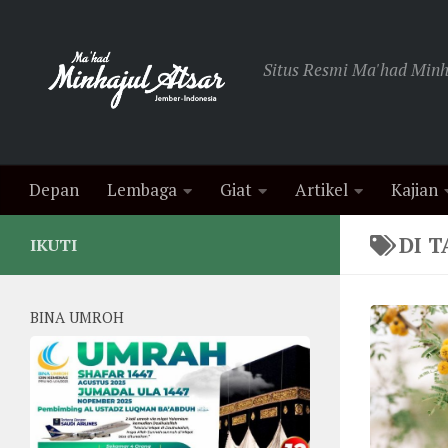
Skip to content
Situs Resmi Ma'had Minha
Depan
Lembaga
Giat
Artikel
Kajian
DI T
IKUTI
BINA UMROH