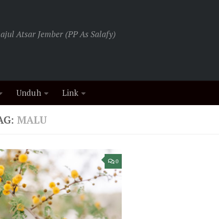
jul Atsar Jember (PP As Salafy)
Unduh
Link
AG:
MALU
0