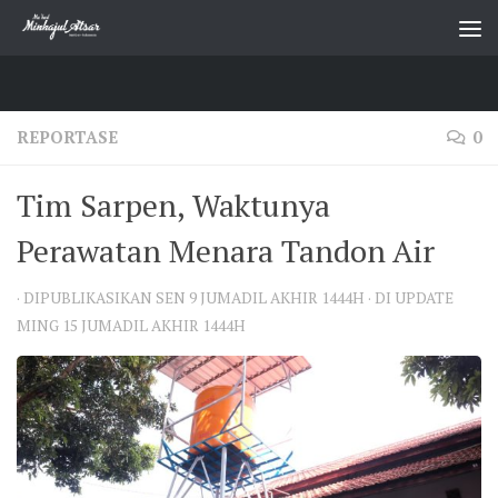
Skip to content
REPORTASE
0
Tim Sarpen, Waktunya
Perawatan Menara Tandon Air
· DIPUBLIKASIKAN
SEN 9 JUMADIL AKHIR 1444H
· DI UPDATE
MING 15 JUMADIL AKHIR 1444H