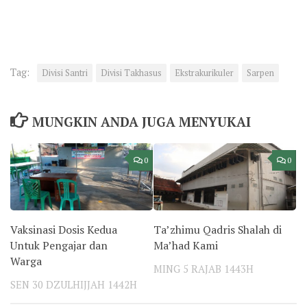
Tag:
Divisi Santri
Divisi Takhasus
Ekstrakurikuler
Sarpen
MUNGKIN ANDA JUGA MENYUKAI
0
0
Vaksinasi Dosis Kedua
Ta’zhimu Qadris Shalah di
Untuk Pengajar dan
Ma’had Kami
Warga
MING 5 RAJAB 1443H
SEN 30 DZULHIJJAH 1442H