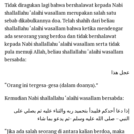
Tidak diragukan lagi bahwa bershalawat kepada Nabi
shallallahu ‘alaihi wasallam merupakan salah satu
sebab dikabulkannya doa. Telah shahih dari beliau
shallallahu ‘alaihi wasallam bahwa ketika mendengar
ada seseorang yang berdoa dan tidak bershalawat
kepada Nabi shallallahu ‘alaihi wasallam serta tidak
pula memuji Allah, beliau shallallahu ‘alaihi wasallam
bersabda:
عجل هذا
“Orang ini tergesa-gesa (dalam doanya).”
Kemudian Nabi shallallahu ‘alaihi wasallam bersabda:
إذا دعا أحدكم فليبدأ بتحميد ربه والثناء عليه ثم يصلي على
النبي – صلى الله عليه وسلم -ثم يدعو بما شاء
“Jika ada salah seorang di antara kalian berdoa, maka