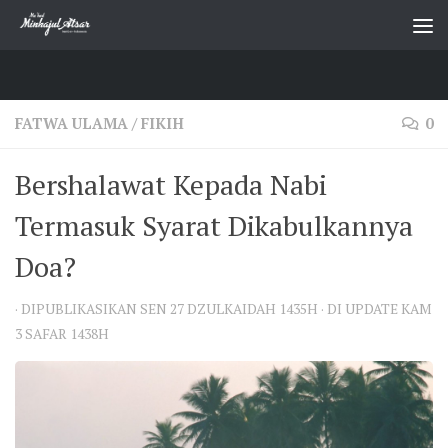
Skip to content
FATWA ULAMA
/
FIKIH
0
Bershalawat Kepada Nabi
Termasuk Syarat Dikabulkannya
Doa?
· DIPUBLIKASIKAN
SEN 27 DZULKAIDAH 1435H
· DI UPDATE
KAM
3 SAFAR 1438H