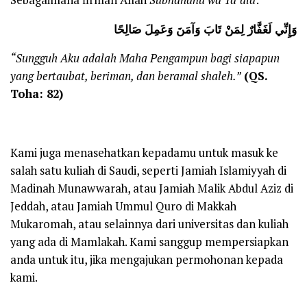
Sebagaimana firman Allah
Subhanahu wa Ta’ala
:
وَإِنِّي لَغَفَّارٌ لِمَنْ تَابَ وَآمَنَ وَعَمِلَ صَالِحًا
“Sungguh Aku adalah Maha Pengampun bagi siapapun
yang bertaubat, beriman, dan beramal shaleh.”
(QS.
Toha: 82)
Kami juga menasehatkan kepadamu untuk masuk ke
salah satu kuliah di Saudi, seperti Jamiah Islamiyyah di
Madinah Munawwarah, atau Jamiah Malik Abdul Aziz di
Jeddah, atau Jamiah Ummul Quro di Makkah
Mukaromah, atau selainnya dari universitas dan kuliah
yang ada di Mamlakah. Kami sanggup mempersiapkan
anda untuk itu, jika mengajukan permohonan kepada
kami.