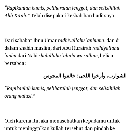
“Rapikanlah kumis, peliharalah jenggot, dan selisihilah
Ahli Kitab.”
Telah disepakati keshahihan haditsnya.
Dari sahabat Ibnu Umar
radhiyallahu ‘anhuma
, dan di
dalam shahih muslim, dari Abu Hurairah
radhiyallahu
‘anhu
dari Nabi
shalallahu ‘alaihi wa sallam
, beliau
bersabda:
الشوارب، وأرخوا اللحى؛ خالفوا المجوس
“Rapikanlah kumis, peliharalah jenggot, dan selisihilah
orang majusi.”
Oleh karena itu, aku menasehatkan kepadamu untuk
untuk meninggalkan kuliah tersebut dan pindah ke