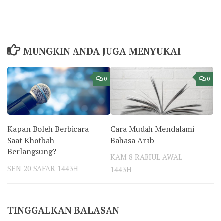
MUNGKIN ANDA JUGA MENYUKAI
0
0
Kapan Boleh Berbicara
Cara Mudah Mendalami
Saat Khotbah
Bahasa Arab
Berlangsung?
KAM 8 RABIUL AWAL
SEN 20 SAFAR 1443H
1443H
TINGGALKAN BALASAN