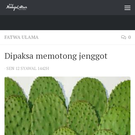
Skip to content
FATWA ULAMA
0
Dipaksa memotong jenggot
·
SEN 12 SYAWAL 1442H