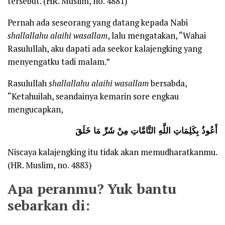
tersebut. (HR. Muslim, no. 4881)
Pernah ada seseorang yang datang kepada Nabi
shallallahu alaihi wasallam
, lalu mengatakan, “Wahai
Rasulullah, aku dapati ada seekor kalajengking yang
menyengatku tadi malam.”
Rasulullah
shallallahu alaihi wasallam
bersabda,
“Ketahuilah, seandainya kemarin sore engkau
mengucapkan,
أَعُوذُ بِكَلِمَاتِ اللَّهِ التَّامَّاتِ مِنْ شَرِّ مَا خَلَقَ
Niscaya kalajengking itu tidak akan memudharatkanmu.
(HR. Muslim, no. 4883)
Apa peranmu? Yuk bantu
sebarkan di: