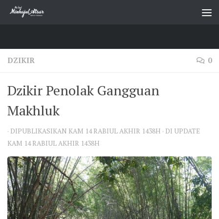
Skip to content
DZIKIR
0
Dzikir Penolak Gangguan
Makhluk
· DIPUBLIKASIKAN
KAM 14 RABIUL AKHIR 1438H
· DI UPDATE
KAM 14 RABIUL AKHIR 1438H