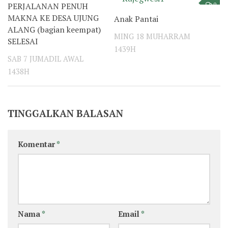
PERJALANAN PENUH
0
0
MAKNA KE DESA UJUNG
Anak Pantai
ALANG (bagian keempat)
MING 18 MUHARRAM
SELESAI
1439H
SAB 7 JUMADIL AWAL
1438H
TINGGALKAN BALASAN
Komentar
*
Nama
*
Email
*