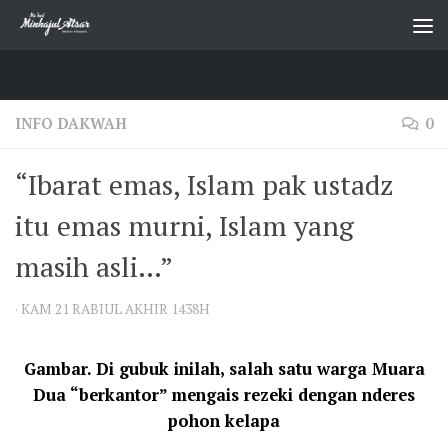
Skip to content
INFO DAKWAH
0
“Ibarat emas, Islam pak ustadz
itu emas murni, Islam yang
masih asli…”
·
KAM 21 RABIUL AKHIR 1438H
Gambar. Di gubuk inilah, salah satu warga Muara
Dua “berkantor” mengais rezeki dengan nderes
pohon kelapa