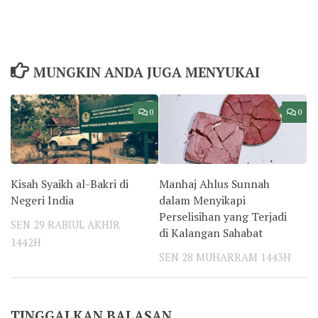
MUNGKIN ANDA JUGA MENYUKAI
0
0
Kisah Syaikh al-Bakri di
Manhaj Ahlus Sunnah
Negeri India
dalam Menyikapi
Perselisihan yang Terjadi
SEN 29 RABIUL AKHIR
di Kalangan Sahabat
1442H
SEN 28 MUHARRAM 1443H
TINGGALKAN BALASAN