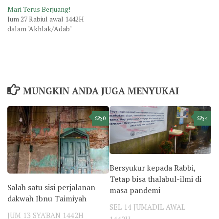
Mari Terus Berjuang!
Jum 27 Rabiul awal 1442H
dalam "Akhlak/Adab"
MUNGKIN ANDA JUGA MENYUKAI
0
4
Bersyukur kepada Rabbi,
Tetap bisa thalabul-ilmi di
Salah satu sisi perjalanan
masa pandemi
dakwah Ibnu Taimiyah
SEL 14 JUMADIL AWAL
JUM 13 SYA'BAN 1442H