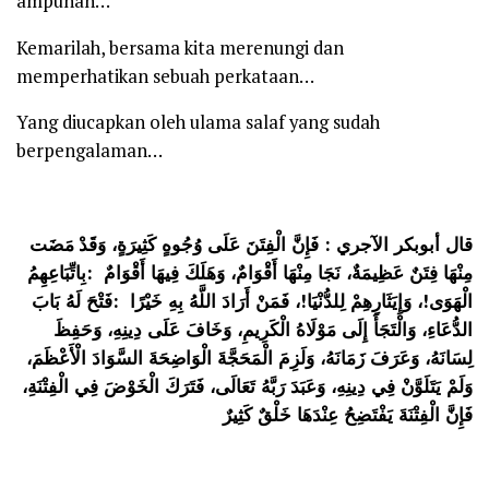
ampunan…
Kemarilah, bersama kita merenungi dan
memperhatikan sebuah perkataan…
Yang diucapkan oleh ulama salaf yang sudah
berpengalaman…
قال أبوبكر الآجري : فَإِنَّ الْفِتَنَ عَلَى وُجُوهٍ كَثِيرَةٍ، وَقَدْ
مَضَت
بِاتِّبَاعِهِمُ
:
مِنْهَا فِتَنٌ عَظِيمَةٌ، نَجَا مِنْهَا أَقْوَامٌ، وَهَلَكَ فِيهَا أَقْوَامٌ
فَتْحَ لَهُ بَابَ
:
، فَمَنْ أَرَادَ اللَّهُ بِهِ خَيْرًا
!
، وَإِيَثَارِهِمْ لِلدُّنْيَا
!
الْهَوَى
الدُّعَاءِ، وَالْتَجَأَ إِلَى مَوْلَاهُ الْكَرِيمِ، وَخَافَ عَلَى دِينِهِ، وَحَفِظَ
لِسَانَهُ، وَعَرَفَ زَمَانَهُ، وَلَزِمَ الْمَحَجَّةَ الْوَاضِحَةَ السَّوَادَ الْأَعْظَمَ،
وَلَمْ يَتَلَوَّنْ فِي دِينِهِ، وَعَبَدَ رَبَّهُ تَعَالَى، فَتَرَكَ الْخَوْضَ فِي الْفِتْنَةِ،
فَإِنَّ الْفِتْنَةَ يَفْتَضِحُ عِنْدَهَا خَلْقٌ كَثِيرٌ