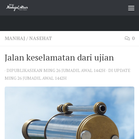
Skip to content
MANHAJ
/
NASEHAT
0
Jalan keselamatan dari ujian
· DIPUBLIKASIKAN
MING 26 JUMADIL AWAL 1442H
· DI UPDATE
MING 26 JUMADIL AWAL 1442H