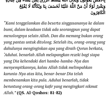
وَيَقْدِرُ لَوْلَا أَنْ مَنَّ اللَّهُ عَلَيْنَا لَخَسَفَ بِنَا وَيْكَأَنَّهُ لَا يُفْلِحُ
الْكَافِرُونَ
“Kami tenggelamkan dia beserta singgasananya ke dalam
bumi, dalam keadaan tidak ada seorangpun yang dapat
menolongnya selain Allah. Dan dia memang bukan orang
yang pantas untuk ditolong. Setelah itu, orang-orang yang
dahulunya menginginkan apa yang diraih Qorun berkata,
‘Aduhai. benarlah Allah melapangkan rezeki bagi siapa
yang Dia kehendaki dari hamba-hamba-Nya dan
menyempitkannya, kalau Allah tidak melimpahkan
karunia-Nya atas kita, benar-benar Dia telah
membenamkan kita pula. Aduhai benarlah, tidak
beruntung orang-orang kafir yang mengingkari nikmat
Allah.”
(QS. Al-Qoshos: 81-82)