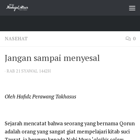
Skip to content
NASEHAT
0
Jangan sampai menyesal
·
RAB 21 SYAWAL 1442H
Oleh Hafidz Perawang Takhasus
Sejarah mencatat bahwa seorang yang bernama Qorun
adalah orang yang sangat giat mempelajari kitab suci
Taurat, ia berguru kepada Nabi Musa ‘
alaihis salam
.