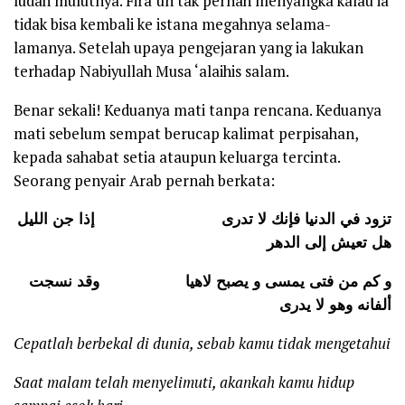
ludah mulutnya. Fira’un tak pernah menyangka kalau ia
tidak bisa kembali ke istana megahnya selama-
lamanya. Setelah upaya pengejaran yang ia lakukan
terhadap Nabiyullah Musa ‘alaihis salam.
Benar sekali! Keduanya mati tanpa rencana. Keduanya
mati sebelum sempat berucap kalimat perpisahan,
kepada sahabat setia ataupun keluarga tercinta.
Seorang penyair Arab pernah berkata:
تزود في الدنيا فإنك لا تدرى
إذا جن الليل
هل تعيش إلى الدهر
و كم من فتى يمسى و يصبح لاهيا وقد نسجت
ألفانه وهو لا يدرى
Cepatlah berbekal di dunia, sebab kamu tidak mengetahui
Saat malam telah menyelimuti, akankah kamu hidup