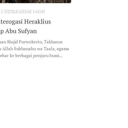
 5 DZULKAIDAH 1443H
nterogasi Heraklius
p Abu Sufyan
an Majid Purwokerto, Takhasus
n Allah Subhanahu wa Taala, agama
bar ke berbagai penjuru bumi...