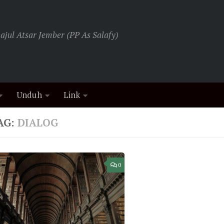
jul Atsar Jember (PP As Salafy)
Unduh
Link
AG:
DIALOG
0