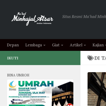
Skip to content
Situs Resmi Ma'had Minha
Depan
Lembaga
Giat
Artikel
Kajian
DI T
IKUTI
BINA UMROH