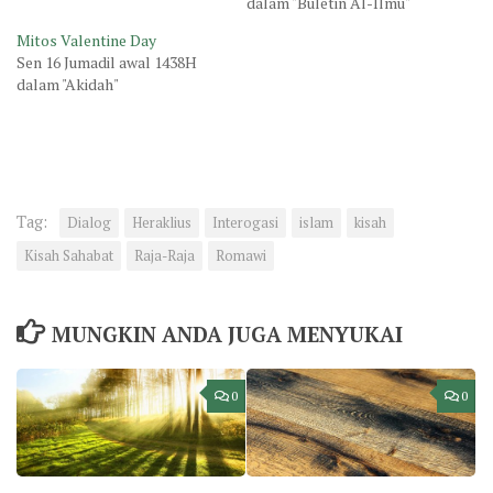
dalam "Buletin Al-Ilmu"
Mitos Valentine Day
Sen 16 Jumadil awal 1438H
dalam "Akidah"
Tag:
Dialog
Heraklius
Interogasi
islam
kisah
Kisah Sahabat
Raja-Raja
Romawi
MUNGKIN ANDA JUGA MENYUKAI
0
0