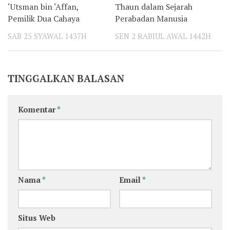
‘Utsman bin ‘Affan,
Thaun dalam Sejarah
Pemilik Dua Cahaya
Perabadan Manusia
SAB 25 SYAWAL 1437H
SEN 2 RABIUL AWAL 1442H
TINGGALKAN BALASAN
Komentar
*
Nama
*
Email
*
Situs Web