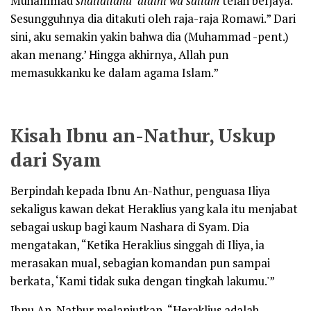
Muhammad
shallallahu ‘alaihi wa sallam
telah berjaya.
Sesungguhnya dia ditakuti oleh raja-raja Romawi.” Dari
sini, aku semakin yakin bahwa dia (Muhammad -pent.)
akan menang.’ Hingga akhirnya, Allah pun
memasukkanku ke dalam agama Islam.”
Kisah Ibnu an-Nathur, Uskup
dari Syam
Berpindah kepada Ibnu An-Nathur, penguasa Iliya
sekaligus kawan dekat Heraklius yang kala itu menjabat
sebagai uskup bagi kaum Nashara di Syam. Dia
mengatakan, “Ketika Heraklius singgah di Iliya, ia
merasakan mual, sebagian komandan pun sampai
berkata, ‘Kami tidak suka dengan tingkah lakumu.'”
Ibnu An-Nathur melanjutkan, “Heraklius adalah