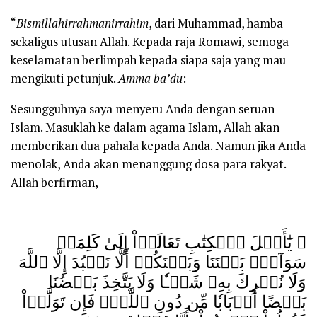
“
Bismillahirrahmanirrahim
, dari Muhammad, hamba
sekaligus utusan Allah. Kepada raja Romawi, semoga
keselamatan berlimpah kepada siapa saja yang mau
mengikuti petunjuk.
Amma ba’du
:
Sesungguhnya saya menyeru Anda dengan seruan
Islam. Masuklah ke dalam agama Islam, Allah akan
memberikan dua pahala kepada Anda. Namun jika Anda
menolak, Anda akan menanggung dosa para rakyat.
Allah berfirman,
ﵟ يَٰٓأَهۡلَ ٱلۡكِتَٰبِ ‌تَعَالَوۡاْ إِلَىٰ كَلِمَةٖ
سَوَآءِۭ بَيۡنَنَا وَبَيۡنَكُمۡ أَلَّا نَعۡبُدَ إِلَّا ٱللَّهَ
وَلَا نُشۡرِكَ بِهِۦ شَيۡـٔٗا وَلَا يَتَّخِذَ بَعۡضُنَا
بَعۡضًا أَرۡبَابٗا مِّن دُونِ ٱللَّهِۚ فَإِن تَوَلَّوۡاْ