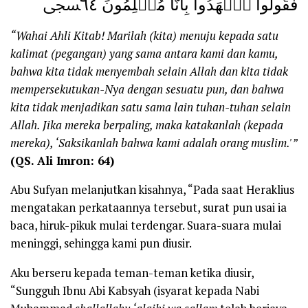
فَقُولُواْ ٱشۡهَدُواْ بِأَنَّا مُسۡلِمُونَ ٦٤ﵞ
“Wahai Ahli Kitab! Marilah (kita) menuju kepada satu
kalimat (pegangan) yang sama antara kami dan kamu,
bahwa kita tidak menyembah selain Allah dan kita tidak
mempersekutukan-Nya dengan sesuatu pun, dan bahwa
kita tidak menjadikan satu sama lain tuhan-tuhan selain
Allah. Jika mereka berpaling, maka katakanlah (kepada
mereka), ‘Saksikanlah bahwa kami adalah orang muslim.'”
(QS. Ali Imron: 64)
Abu Sufyan melanjutkan kisahnya, “Pada saat Heraklius
mengatakan perkataannya tersebut, surat pun usai ia
baca, hiruk-pikuk mulai terdengar. Suara-suara mulai
meninggi, sehingga kami pun diusir.
Aku berseru kepada teman-teman ketika diusir,
“Sungguh Ibnu Abi Kabsyah (isyarat kepada Nabi