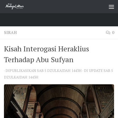
Skip to content
SIRAH
0
Kisah Interogasi Heraklius
Terhadap Abu Sufyan
· DIPUBLIKASIKAN
SAB 5 DZULKAIDAH 1443H
· DI UPDATE
SAB 5
DZULKAIDAH 1443H