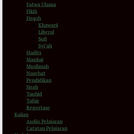
Fatwa Ulama
Fikih
Firqoh
Khawarij
Liberal
Sufi
Syi’ah
Hadits
Manhaj
Muslimah
Nasehat
Pendidikan
Sirah
Tauhid
Tafsir
Reportase
Kajian
Audio Pelajaran
Catatan Pelajaran