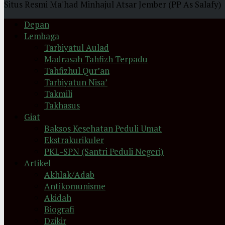
Situs Resmi Ma'had Minhajul Atsar Jember (PP As Salafy)
Depan
Lembaga
Tarbiyatul Aulad
Madrasah Tahfizh Terpadu
Tahfizhul Qur’an
Tarbiyatun Nisa’
Takmili
Takhasus
Giat
Baksos Kesehatan Peduli Umat
Ekstrakurikuler
PKL-SPN (Santri Peduli Negeri)
Artikel
Akhlak/Adab
Antikomunisme
Akidah
Biografi
Dzikir