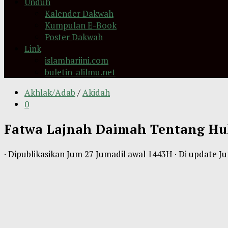
Unduh
Kalender Dakwah
Kumpulan E-Book
Poster Dakwah
Link
islamhariini.com
buletin-alilmu.net
Akhlak/Adab
/
Akidah
0
Fatwa Lajnah Daimah Tentang Hu
· Dipublikasikan
Jum 27 Jumadil awal 1443H
· Di update
Ju