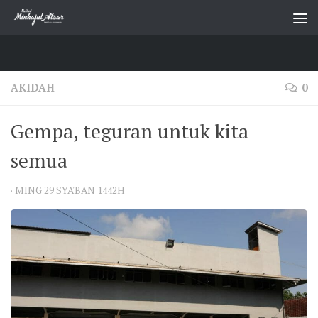
Skip to content
AKIDAH
0
Gempa, teguran untuk kita
semua
·
MING 29 SYA'BAN 1442H