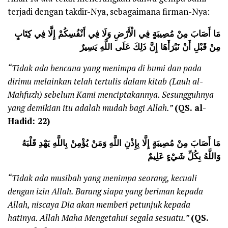
terjadi dengan takdir-Nya, sebagaimana firman-Nya:
مَا أَصَابَ مِنْ مُصِيبَةٍ فِي الْأَرْضِ وَلَا فِي أَنْفُسِكُمْ إِلَّا فِي كِتَابٍ
مِنْ قَبْلِ أَنْ نَبْرَأَهَا إِنَّ ذَلِكَ عَلَى اللَّهِ يَسِيرٌ
“Ti
dak ada
bencana yang menimpa di bumi dan pada
dirimu melainkan telah tertulis dalam kitab (Lauh al-
Mahfuzh) sebelum Kami menciptakannya. Sesungguhnya
yang demikian itu adalah mudah bagi Allah.”
(QS. al-
Hadid: 22)
مَا أَصَابَ مِنْ مُصِيبَةٍ إِلَّا بِإِذْنِ اللَّهِ وَمَنْ يُؤْمِنْ بِاللَّهِ يَهْدِ قَلْبَهُ
وَاللَّهُ بِكُلِّ شَيْءٍ عَلِيمٌ
“Tidak ada musibah yang menimpa seorang, kecuali
dengan izin Allah.
B
arang siapa yang beriman kepada
Allah, niscaya Dia akan memberi petunjuk kepada
hatinya. Allah Maha Mengetahui segala sesuatu.”
(QS.