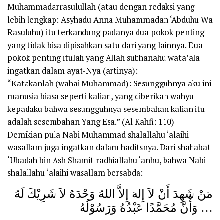
Muhammadarrasulullah (atau dengan redaksi yang
lebih lengkap: Asyhadu Anna Muhammadan ‘Abduhu Wa
Rasuluhu) itu terkandung padanya dua pokok penting
yang tidak bisa dipisahkan satu dari yang lainnya. Dua
pokok penting itulah yang Allah subhanahu wata’ala
ingatkan dalam ayat-Nya (artinya):
“Katakanlah (wahai Muhammad): Sesungguhnya aku ini
manusia biasa seperti kalian, yang diberikan wahyu
kepadaku bahwa sesungguhnya sesembahan kalian itu
adalah sesembahan Yang Esa.” (Al Kahfi: 110)
Demikian pula Nabi Muhammad shalallahu ‘alaihi
wasallam juga ingatkan dalam haditsnya. Dari shahabat
‘Ubadah bin Ash Shamit radhiallahu ‘anhu, bahwa Nabi
shalallahu ‘alaihi wasallam bersabda:
مَنْ شَهِدَ أَنْ لاَ إِلهَ إِلاَّ اللهُ وَحْدَهُ لاَ شَرِيْكَ لَهُ
وَأَنَّ مُحَمَّدًا عَبْدُهُ وَرَسُوْلُهُ …