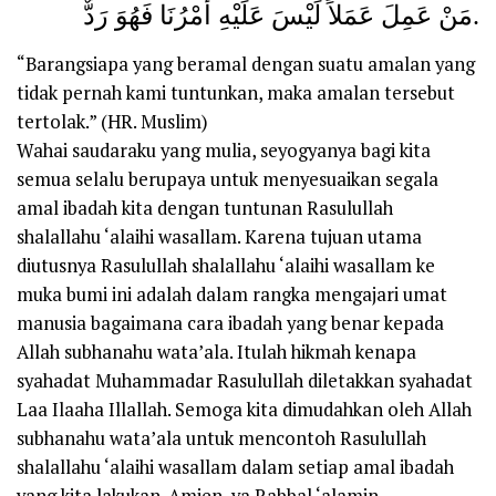
مَنْ عَمِلَ عَمَلاً لَيْسَ عَلَيْهِ أَمْرُنَا فَهُوَ رَدٌّ.
“Barangsiapa yang beramal dengan suatu amalan yang
tidak pernah kami tuntunkan, maka amalan tersebut
tertolak.” (HR. Muslim)
Wahai saudaraku yang mulia, seyogyanya bagi kita
semua selalu berupaya untuk menyesuaikan segala
amal ibadah kita dengan tuntunan Rasulullah
shalallahu ‘alaihi wasallam. Karena tujuan utama
diutusnya Rasulullah shalallahu ‘alaihi wasallam ke
muka bumi ini adalah dalam rangka mengajari umat
manusia bagaimana cara ibadah yang benar kepada
Allah subhanahu wata’ala. Itulah hikmah kenapa
syahadat Muhammadar Rasulullah diletakkan syahadat
Laa Ilaaha Illallah. Semoga kita dimudahkan oleh Allah
subhanahu wata’ala untuk mencontoh Rasulullah
shalallahu ‘alaihi wasallam dalam setiap amal ibadah