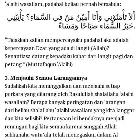
‘alaihi wasallam, padahal beliau pernah bersabda:
أَلاَ تَأْمَنُوْنِي وَأَنَا أَمِيْنُ مَنْ فِي السَّمَاءِ؟ يَأْتِيْنِي
خَبَرُ السَّمَاءِ صَبَاحًا وَمَسَاءً.
“Tidakkah kalian mempercayaiku padahal aku adalah
kepercayaan Dzat yang ada di langit (Allah)?
Senantiasa datang kepadaku kabar dari langit pagi dan
petang.” (Muttafaqun ‘Alaihi)
3. Menjauhi Semua Larangannya
Sudahkah kita meninggalkan dan menjauhi setiap
perkara yang dilarang oleh Rasulullah shalallahu ‘alaihi
wasallam? Berapa banyak peringatan dan larangan
dari beliau shalallahu ‘alaihi wasallam yang kita langgar
dan kita selisihi? Pertanyaan ini hendaknya menjadi
renungan bagi kita semua karena sungguh Allah
subhanahu wata’ala telah menegaskan dalam Al