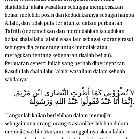
shalallahu ‘alaihi wasallam sehingga memposisikan
beliau melebihi posisi dan kedudukannya sebagai hamba
Allah), dan tidak pula terjatuh ke dalam perbuatan
Tafrith (meremehkan dan merendahkan kedudukan
beliau shalallahu ‘alaihi wasallam sebagai seorang rasul
sehingga dia cenderung untuk menolak atau
meragukan tentang kebenaran risalah beliau).
Perbuatan seperti inilah yang pernah diperingatkan
Rasulullah shalallahu ‘alaihi wasallam dalam sebuah
sabdanya:
لاَ تُطْرُوْنِي كَمَا أَطْرَتِ النَّصَارَى ابْنَ مَرْيَمَ,
إِنَّمَا أَنَا عَبْدٌ فَقُولُوا عَبْدُ اللهِ وَرَسُولُهُ.
“Janganlah kalian berlebihan dalam memujiku
sebagaimana orang-orang Nasrani berlebihan dalam
memuji (Isa) bin Maryam, sesungguhnya aku adalah