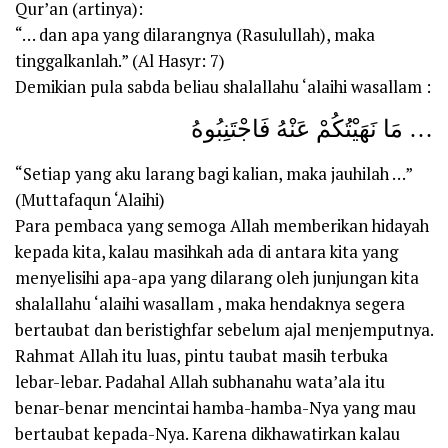
Qur’an (artinya):
“… dan apa yang dilarangnya (Rasulullah), maka
tinggalkanlah.” (Al Hasyr: 7)
Demikian pula sabda beliau shalallahu ‘alaihi wasallam :
مَا نَهَيْتُكُمْ عَنْهُ فَاجْتَنِبُوهُ …
“Setiap yang aku larang bagi kalian, maka jauhilah …”
(Muttafaqun ‘Alaihi)
Para pembaca yang semoga Allah memberikan hidayah
kepada kita, kalau masihkah ada di antara kita yang
menyelisihi apa-apa yang dilarang oleh junjungan kita
shalallahu ‘alaihi wasallam , maka hendaknya segera
bertaubat dan beristighfar sebelum ajal menjemputnya.
Rahmat Allah itu luas, pintu taubat masih terbuka
lebar-lebar. Padahal Allah subhanahu wata’ala itu
benar-benar mencintai hamba-hamba-Nya yang mau
bertaubat kepada-Nya. Karena dikhawatirkan kalau