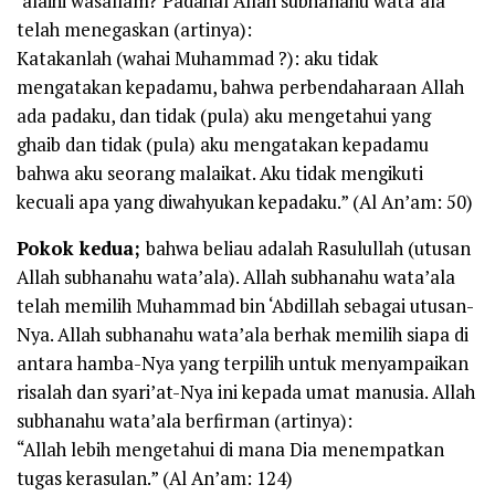
‘alaihi wasallam? Padahal Allah subhanahu wata’ala
telah menegaskan (artinya):
Katakanlah (wahai Muhammad ?): aku tidak
mengatakan kepadamu, bahwa perbendaharaan Allah
ada padaku, dan tidak (pula) aku mengetahui yang
ghaib dan tidak (pula) aku mengatakan kepadamu
bahwa aku seorang malaikat. Aku tidak mengikuti
kecuali apa yang diwahyukan kepadaku.” (Al An’am: 50)
Pokok kedua;
bahwa beliau adalah Rasulullah (utusan
Allah subhanahu wata’ala). Allah subhanahu wata’ala
telah memilih Muhammad bin ‘Abdillah sebagai utusan-
Nya. Allah subhanahu wata’ala berhak memilih siapa di
antara hamba-Nya yang terpilih untuk menyampaikan
risalah dan syari’at-Nya ini kepada umat manusia. Allah
subhanahu wata’ala berfirman (artinya):
“Allah lebih mengetahui di mana Dia menempatkan
tugas kerasulan.” (Al An’am: 124)