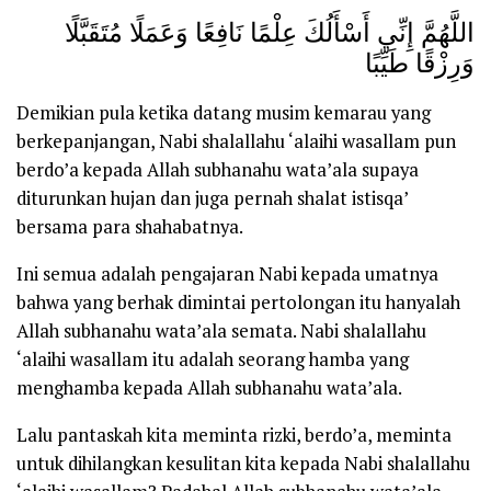
اللَّهُمَّ إِنِّي أَسْأَلُكَ عِلْمًا نَافِعًا وَعَمَلًا مُتَقَبَّلًا
وَرِزْقًا طَيِّبًا
Demikian pula ketika datang musim kemarau yang
berkepanjangan, Nabi shalallahu ‘alaihi wasallam pun
berdo’a kepada Allah subhanahu wata’ala supaya
diturunkan hujan dan juga pernah shalat istisqa’
bersama para shahabatnya.
Ini semua adalah pengajaran Nabi kepada umatnya
bahwa yang berhak dimintai pertolongan itu hanyalah
Allah subhanahu wata’ala semata. Nabi shalallahu
‘alaihi wasallam itu adalah seorang hamba yang
menghamba kepada Allah subhanahu wata’ala.
Lalu pantaskah kita meminta rizki, berdo’a, meminta
untuk dihilangkan kesulitan kita kepada Nabi shalallahu