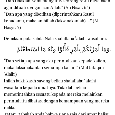
“Dan tidaklah Kami mengutus seorang rasul melainkan
agar ditaati dengan izin Allah.” (An Nisa’: 64)
“Dan apa yang diberikan (diperintahkan) Rasul
kepadamu, maka ambillah (laksanakanlah) …” (Al
Hasyr: 7)
Demikian pula sabda Nabi shalallahu ‘alaihi wasallam:
وَمَا أَمَرْتُكُمْ بِأَمْرٍ فَأْتُوْا مِنْهُ مَا اسْتَطَعْتُمْ.
“Dan setiap apa yang aku perintahkan kepada kalian,
maka laksanakanlah semampu kalian.” (Muttafaqun
‘Alaihi)
Inilah bukti kasih sayang beliau shalallahu ‘alaihi
wasallam kepada umatnya. Tidaklah beliau
memerintahkan sesuatu kepada mereka melainkan
perintah itu dibatasi dengan kemampuan yang mereka
miliki.
Tetapi, tahukah anda bahwa siapa saja dari umat beliau