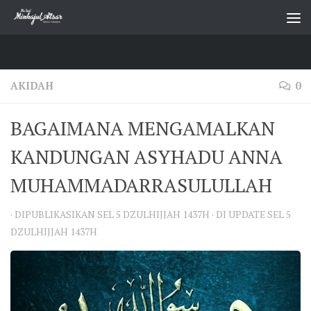
Skip to content
AKIDAH
0
BAGAIMANA MENGAMALKAN
KANDUNGAN ASYHADU ANNA
MUHAMMADARRASULULLAH
· DIPUBLIKASIKAN
SEL 5 DZULHIJJAH 1437H
· DI UPDATE
SEL 5
DZULHIJJAH 1437H