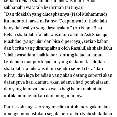
kepada beliau shalallahu ‘alaihi wasallam . Allah
subhanahu wata’ala berfirman (artinya):
“Dan tidaklah yang diucapkannya (Nabi Muhammad)
itu menurut hawa nafsunya. Ucapannya itu tiada lain
hanyalah wahyu yang diwahyukan.” (An Najm: 3-4)
Beliau shalallahu ‘alaihi wasallam adalah Ash Shadiqul
Mashduq (yang jujur dan bisa dipercaya), setiap kabar
dan berita yang disampaikan oleh Rasulullah shalallahu
‘alaihi wasallam, baik kabar tentang kejadian umat
terdahulu maupun kejadian yang dialami Rasulullah
shalallahu ‘alaihi wasallam sendiri seperti Isra’ dan
Mi’raj, dan juga kejadian yang akan datang seperti akan
datangnya hari kiamat, akan adanya hari pembalasan,
dan yang lainnya, maka wajib bagi kaum mukminin
untuk membenarkan dan mengimaninya.
Pantaskah bagi seorang muslim untuk meragukan dan
apalagi mendustakan segala berita dari Nabi shalallahu