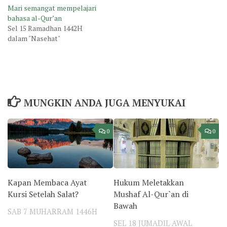
Mari semangat mempelajari
bahasa al-Qur’an
Sel 15 Ramadhan 1442H
dalam "Nasehat"
MUNGKIN ANDA JUGA MENYUKAI
0
0
Kapan Membaca Ayat
Hukum Meletakkan
Kursi Setelah Salat?
Mushaf Al-Qur`an di
Bawah
SAB 7 MUHARRAM 1446H
SEL 18 JUMADIL AWAL