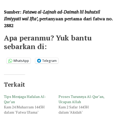
Sumber:
Fatawa al-
Lajnah ad-
Daimah lil buhuts
il
Ilmiyyati wal
Ifta’
,
pertanyaan pertama dari fatwa no.
2882
Apa peranmu? Yuk bantu
sebarkan di:
WhatsApp
Telegram
Terkait
Tips Menjaga Hafalan Al-
Proses Turunnya Al-Qur’an,
Qur’an
Ucapan Allah
Kam 24 Muharram 1443H
Kam 2 Safar 1443H
dalam "Fatwa Ulama"
dalam "Akidah"