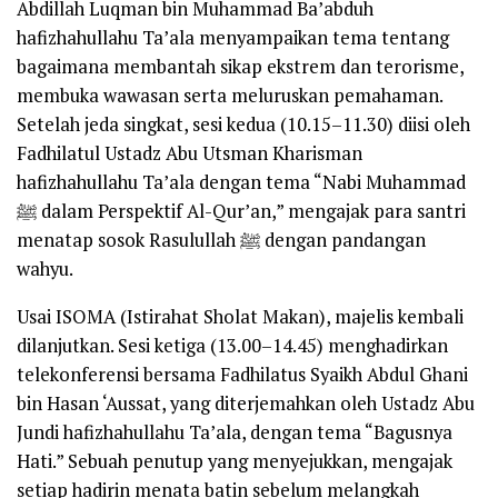
Abdillah Luqman bin Muhammad Ba’abduh
hafizhahullahu Ta’ala menyampaikan tema tentang
bagaimana membantah sikap ekstrem dan terorisme,
membuka wawasan serta meluruskan pemahaman.
Setelah jeda singkat, sesi kedua (10.15–11.30) diisi oleh
Fadhilatul Ustadz Abu Utsman Kharisman
hafizhahullahu Ta’ala dengan tema “Nabi Muhammad
ﷺ dalam Perspektif Al-Qur’an,” mengajak para santri
menatap sosok Rasulullah ﷺ dengan pandangan
wahyu.
Usai ISOMA (Istirahat Sholat Makan), majelis kembali
dilanjutkan. Sesi ketiga (13.00–14.45) menghadirkan
telekonferensi bersama Fadhilatus Syaikh Abdul Ghani
bin Hasan ‘Aussat, yang diterjemahkan oleh Ustadz Abu
Jundi hafizhahullahu Ta’ala, dengan tema “Bagusnya
Hati.” Sebuah penutup yang menyejukkan, mengajak
setiap hadirin menata batin sebelum melangkah