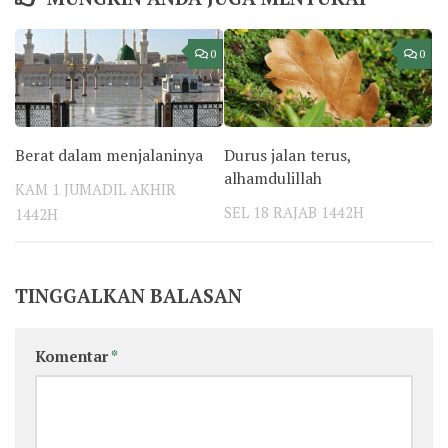
0
0
Berat dalam menjalaninya
Durus jalan terus,
alhamdulillah
KAM 1 JUMADIL AKHIR
SEL 18 RAJAB 1442H
1442H
TINGGALKAN BALASAN
Komentar
*