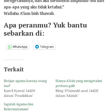
mengetahuinya, dan aku memohon ampunan-Mu dari
apa-apa yang aku tidak ketahui.”
Wallahu A’lam bish Shawab.
Apa peranmu? Yuk bantu
sebarkan di:
WhatsApp
Telegram
Terkait
Belajar agama karena orang
Hanya Allah yang mengetahui
tua?
perkara gaib
Kam 8 Syawal 1442H
Ming 19 Jumadil awal 1442H
dalam "Pendidikan"
dalam "Akidah"
Jagalah Agama dan
Kehormatanmu!