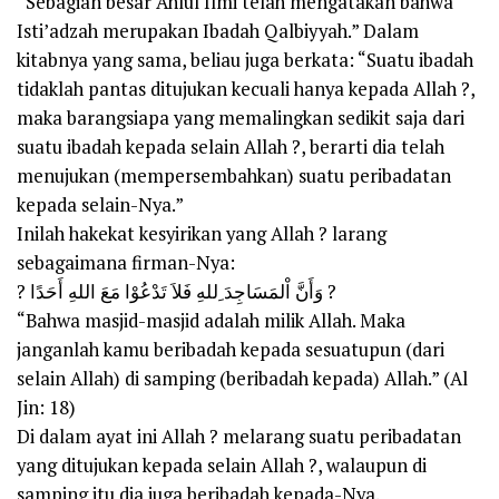
“Sebagian besar Ahlul Ilmi telah mengatakan bahwa
Isti’adzah merupakan Ibadah Qalbiyyah.” Dalam
kitabnya yang sama, beliau juga berkata: “Suatu ibadah
tidaklah pantas ditujukan kecuali hanya kepada Allah ?,
maka barangsiapa yang memalingkan sedikit saja dari
suatu ibadah kepada selain Allah ?, berarti dia telah
menujukan (mempersembahkan) suatu peribadatan
kepada selain-Nya.”
Inilah hakekat kesyirikan yang Allah ? larang
sebagaimana firman-Nya:
? وَأَنَّ اْلمَسَاجِدَ ِللهِ فَلاَ تَدْعُوْا مَعَ اللهِ أَحَدًا ?
“Bahwa masjid-masjid adalah milik Allah. Maka
janganlah kamu beribadah kepada sesuatupun (dari
selain Allah) di samping (beribadah kepada) Allah.” (Al
Jin: 18)
Di dalam ayat ini Allah ? melarang suatu peribadatan
yang ditujukan kepada selain Allah ?, walaupun di
samping itu dia juga beribadah kepada-Nya.