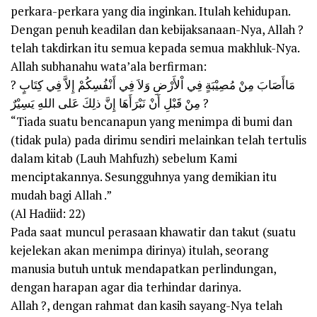
perkara-perkara yang dia inginkan. Itulah kehidupan.
Dengan penuh keadilan dan kebijaksanaan-Nya, Allah ?
telah takdirkan itu semua kepada semua makhluk-Nya.
Allah subhanahu wata’ala berfirman:
? مَاأَصَابَ مِنْ مُصِيْبَةٍ فِي اْلأَرْضِ وَلاَ فِي أَنْفُسِكُمْ إِلاَّ فِي كِتَابٍ
مِنْ قَبْلِ أَنْ نَبْرَأَهَا إِنَّ ذلِكَ عَلى اللهِ يَسِيْرٌ ?
“Tiada suatu bencanapun yang menimpa di bumi dan
(tidak pula) pada dirimu sendiri melainkan telah tertulis
dalam kitab (Lauh Mahfuzh) sebelum Kami
menciptakannya. Sesungguhnya yang demikian itu
mudah bagi Allah .”
(Al Hadiid: 22)
Pada saat muncul perasaan khawatir dan takut (suatu
kejelekan akan menimpa dirinya) itulah, seorang
manusia butuh untuk mendapatkan perlindungan,
dengan harapan agar dia terhindar darinya.
Allah ?, dengan rahmat dan kasih sayang-Nya telah