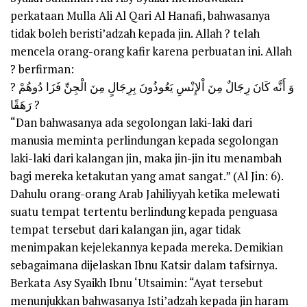
perkataan Mulla Ali Al Qari Al Hanafi, bahwasanya
tidak boleh beristi’adzah kepada jin. Allah ? telah
mencela orang-orang kafir karena perbuatan ini. Allah
? berfirman:
? وَ أَنَّه كَانَ رِجَالٌ مِنَ اْلإِنْسِ يَعُوذُونَ بِرِجَالٍ مِنَ الْجِنِّ فَزَا دُوهُمْ
رَهَقًا ?
“Dan bahwasanya ada segolongan laki-laki dari
manusia meminta perlindungan kepada segolongan
laki-laki dari kalangan jin, maka jin-jin itu menambah
bagi mereka ketakutan yang amat sangat.” (Al Jin: 6).
Dahulu orang-orang Arab Jahiliyyah ketika melewati
suatu tempat tertentu berlindung kepada penguasa
tempat tersebut dari kalangan jin, agar tidak
menimpakan kejelekannya kepada mereka. Demikian
sebagaimana dijelaskan Ibnu Katsir dalam tafsirnya.
Berkata Asy Syaikh Ibnu ‘Utsaimin: “Ayat tersebut
menunjukkan bahwasanya Isti’adzah kepada jin haram