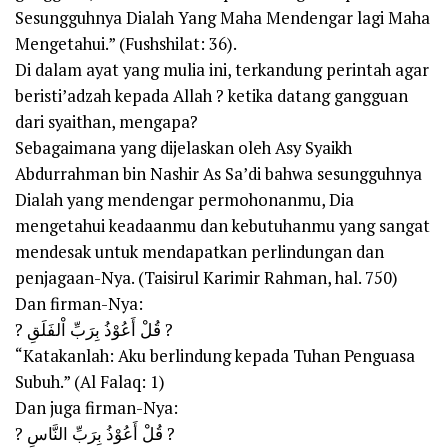
Sesungguhnya Dialah Yang Maha Mendengar lagi Maha
Mengetahui.” (Fushshilat: 36).
Di dalam ayat yang mulia ini, terkandung perintah agar
beristi’adzah kepada Allah ? ketika datang gangguan
dari syaithan, mengapa?
Sebagaimana yang dijelaskan oleh Asy Syaikh
Abdurrahman bin Nashir As Sa’di bahwa sesungguhnya
Dialah yang mendengar permohonanmu, Dia
mengetahui keadaanmu dan kebutuhanmu yang sangat
mendesak untuk mendapatkan perlindungan dan
penjagaan-Nya. (Taisirul Karimir Rahman, hal. 750)
Dan firman-Nya:
? قُلْ أَعُوْذُ بِرَبِّ اْلفَلَقِ ?
“Katakanlah: Aku berlindung kepada Tuhan Penguasa
Subuh.” (Al Falaq: 1)
Dan juga firman-Nya:
? قُلْ أَعُوْذُ بِرَبِّ النَّاسِ ?