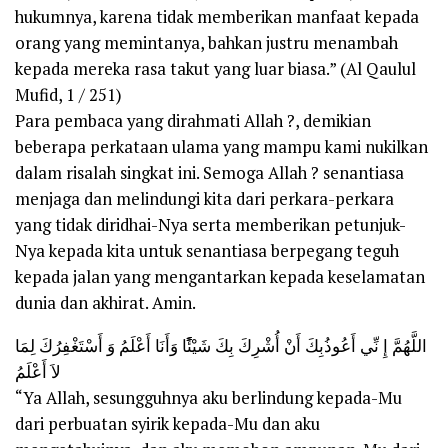
hukumnya, karena tidak memberikan manfaat kepada
orang yang memintanya, bahkan justru menambah
kepada mereka rasa takut yang luar biasa.” (Al Qaulul
Mufid, 1 / 251)
Para pembaca yang dirahmati Allah ?, demikian
beberapa perkataan ulama yang mampu kami nukilkan
dalam risalah singkat ini. Semoga Allah ? senantiasa
menjaga dan melindungi kita dari perkara-perkara
yang tidak diridhai-Nya serta memberikan petunjuk-
Nya kepada kita untuk senantiasa berpegang teguh
kepada jalan yang mengantarkan kepada keselamatan
dunia dan akhirat. Amin.
اللَّهُمَّ إِ نِّي أَعُوذُبِكَ أَنْ أُشْرِكَ بِكَ شَيْئًًًا وَأَنَا أَعْلَمُ وَ أَسْتَغْفِرُكَ لِمَا
لاَ أَعْلَمُ
“Ya Allah, sesungguhnya aku berlindung kepada-Mu
dari perbuatan syirik kepada-Mu dan aku