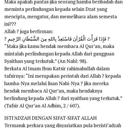
Maka apakah pantas jika seorang hamba beribadah dan
meminta perlindungan kepada selain Dzat yang
mencipta, mengatur, dan memelihara alam semesta
ini???
Allah ? juga berfirman:
? فَإِذَا قَرَأْتَ الْقُرْأنَ فَاسْتَعِذْ بِاللهِ مِنَ الشَّيْطَانِ الرَّجِيمِ ?
“Maka jika kamu hendak membaca Al Qur’an, maka
mintalah perlindungan kepada Allah dari gangguan
Syaithan yang terkutuk.” (An Nahl: 98).
Berkata Al Imam Ibnu Katsir rahimahullah dalam
tafsirnya: “Ini merupakan perintah dari Allah ? kepada
hamba-Nya melalui lisan Nabi-Nya ? jika mereka
hendak membaca Al Qur’an, maka hendaknya
berlindung kepada Allah ? dari syaithan yang terkutuk.”
(Tafsir Al Qur’an Al Adhim, 2 / 607).
ISTI’ADZAH DENGAN SIFAT-SIFAT ALLAH
Termasuk perkara yang disyariatkan pula beristi’adzah