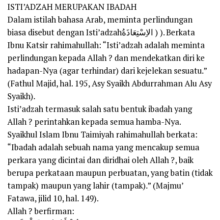
ISTI’ADZAH MERUPAKAN IBADAH
Dalam istilah bahasa Arab, meminta perlindungan
biasa disebut dengan Isti’adzahالاِسْتِعَاذَةُ ) ). Berkata
Ibnu Katsir rahimahullah: “Isti’adzah adalah meminta
perlindungan kepada Allah ? dan mendekatkan diri ke
hadapan-Nya (agar terhindar) dari kejelekan sesuatu.”
(Fathul Majid, hal. 195, Asy Syaikh Abdurrahman Alu Asy
Syaikh).
Isti’adzah termasuk salah satu bentuk ibadah yang
Allah ? perintahkan kepada semua hamba-Nya.
Syaikhul Islam Ibnu Taimiyah rahimahullah berkata:
“Ibadah adalah sebuah nama yang mencakup semua
perkara yang dicintai dan diridhai oleh Allah ?, baik
berupa perkataan maupun perbuatan, yang batin (tidak
tampak) maupun yang lahir (tampak).” (Majmu’
Fatawa, jilid 10, hal. 149).
Allah ? berfirman: