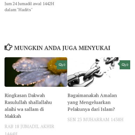
Jum 24 Jumadil awal 1442H
dalam "Hadits"
MUNGKIN ANDA JUGA MENYUKAI
0
0
Ringkasan Dakwah
Bagaimanakah Amalan
Rasulullah shallallahu
yang Mengeluarkan
alaihi wa sallam di
Pelakunya dari Islam?
Makkah
SEN 23 MUHARRAM 1438H
RAB 18 JUMADIL AKHIR
1444H