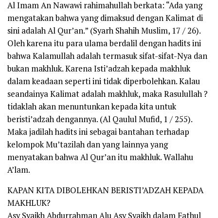
Al Imam An Nawawi rahimahullah berkata: “Ada yang
mengatakan bahwa yang dimaksud dengan Kalimat di
sini adalah Al Qur’an.” (Syarh Shahih Muslim, 17 / 26).
Oleh karena itu para ulama berdalil dengan hadits ini
bahwa Kalamullah adalah termasuk sifat-sifat-Nya dan
bukan makhluk. Karena Isti’adzah kepada makhluk
dalam keadaan seperti ini tidak diperbolehkan. Kalau
seandainya Kalimat adalah makhluk, maka Rasulullah ?
tidaklah akan menuntunkan kepada kita untuk
beristi’adzah dengannya. (Al Qaulul Mufid, 1 / 255).
Maka jadilah hadits ini sebagai bantahan terhadap
kelompok Mu’tazilah dan yang lainnya yang
menyatakan bahwa Al Qur’an itu makhluk. Wallahu
A’lam.
KAPAN KITA DIBOLEHKAN BERISTI’ADZAH KEPADA
MAKHLUK?
Asy Syaikh Abdurrahman Alu Asy Syaikh dalam Fathul