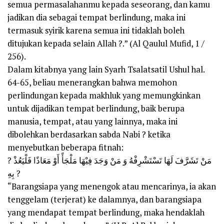
semua permasalahanmu kepada seseorang, dan kamu
jadikan dia sebagai tempat berlindung, maka ini
termasuk syirik karena semua ini tidaklah boleh
ditujukan kepada selain Allah ?.” (Al Qaulul Mufid, 1 /
256).
Dalam kitabnya yang lain Syarh Tsalatsatil Ushul hal.
64-65, beliau menerangkan bahwa memohon
perlindungan kepada makhluk yang memungkinkan
untuk dijadikan tempat berlindung, baik berupa
manusia, tempat, atau yang lainnya, maka ini
dibolehkan berdasarkan sabda Nabi ? ketika
menyebutkan beberapa fitnah:
? مَنْ تَشَرَّفَ لَهَا تَسْتَشْرِفْهُ وَ مَنْ وَجَدَ فِيْهَا مَلْجَأً أَوْ مَعَاذًا فَلْيَعُذْ
بِهِ ?
“Barangsiapa yang menengok atau mencarinya, ia akan
tenggelam (terjerat) ke dalamnya, dan barangsiapa
yang mendapat tempat berlindung, maka hendaklah