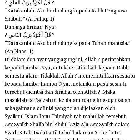
? قُلْ أَعُوْذُ بِرَبِّ اْلفَلَقِ ?
“Katakanlah: Aku berlindung kepada Rabb Penguasa
Shubuh.” (Al Falaq: 1)
Dan juga firman-Nya:
? قُلْ أَعُوْذُ بِرَبِّ النَّاسِ ?
“Katakanlah: Aku berlindung kepada Tuhan manusia.”
(An Naas: 1)
Di dalam dua ayat yang agung ini, Allah ? perintahkan
kepada hamba-Nya, untuk beristi’adzah kepada Rabb
semesta alam. Tidaklah Allah ? memerintahkan sesuatu
kepada hamba-hamba-Nya, melainkan pasti sesuatu
tersebut dicintai dan diridhai oleh Allah ?. Maka
masuklah Isti’adzah ini ke dalam ruang lingkup ibadah
sebagaimana definisi yang telah dijelaskan oleh
Syaikhul Islam Ibnu Taimiyah rahimahullah tersebut.
Asy Syaikh Shalih bin ‘Abdul ‘Aziz Alu Asy Syaikh dalam
Syarh Kitab Tsalatsatil Ushul halaman 51 berkata: