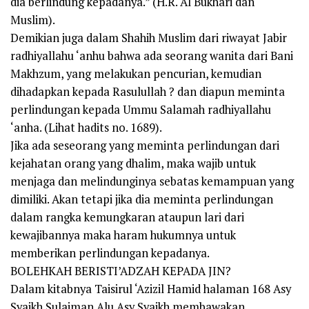
dia berlindung kepadanya.” (H.R. Al Bukhari dan
Muslim).
Demikian juga dalam Shahih Muslim dari riwayat Jabir
radhiyallahu ‘anhu bahwa ada seorang wanita dari Bani
Makhzum, yang melakukan pencurian, kemudian
dihadapkan kepada Rasulullah ? dan diapun meminta
perlindungan kepada Ummu Salamah radhiyallahu
‘anha. (Lihat hadits no. 1689).
Jika ada seseorang yang meminta perlindungan dari
kejahatan orang yang dhalim, maka wajib untuk
menjaga dan melindunginya sebatas kemampuan yang
dimiliki. Akan tetapi jika dia meminta perlindungan
dalam rangka kemungkaran ataupun lari dari
kewajibannya maka haram hukumnya untuk
memberikan perlindungan kepadanya.
BOLEHKAH BERISTI’ADZAH KEPADA JIN?
Dalam kitabnya Taisirul ‘Azizil Hamid halaman 168 Asy
Syaikh Sulaiman Alu Asy Syaikh membawakan