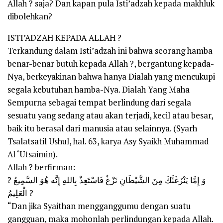
Allah ? saja? Dan kapan pula Isti’adzah kepada makhluk
dibolehkan?
ISTI’ADZAH KEPADA ALLAH ?
Terkandung dalam Isti’adzah ini bahwa seorang hamba
benar-benar butuh kepada Allah ?, bergantung kepada-
Nya, berkeyakinan bahwa hanya Dialah yang mencukupi
segala kebutuhan hamba-Nya. Dialah Yang Maha
Sempurna sebagai tempat berlindung dari segala
sesuatu yang sedang atau akan terjadi, kecil atau besar,
baik itu berasal dari manusia atau selainnya. (Syarh
Tsalatsatil Ushul, hal. 63, karya Asy Syaikh Muhammad
Al ‘Utsaimin).
Allah ? berfirman:
? وَ إِمَّا يَنْزَغَنَّكَ مِنَ الشَّيْطَانِ نَزْغٌ فَاسْتَعِذْ بِاللهِ إِنَّه هُوَ السَّمِيعُ
الْعَلِيمُ ?
“Dan jika Syaithan mengganggumu dengan suatu
gangguan, maka mohonlah perlindungan kepada Allah.