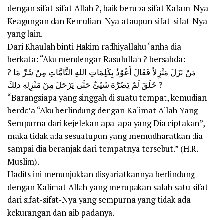
dengan sifat-sifat Allah ?, baik berupa sifat Kalam-Nya
Keagungan dan Kemulian-Nya ataupun sifat-sifat-Nya
yang lain.
Dari Khaulah binti Hakim radhiyallahu ‘anha dia
berkata: “Aku mendengar Rasulullah ? bersabda:
? مَنْ نَزَلَ مَنْزِلاً فَقَالَ أَعُوْذُ بِكَلِمَاتِ اللهِ التَّامَّاتِ مِنْ شَرِّ مَا
خَلَقَ لَمْ يَضُرَّهً شَيْئٌ حَتَّى يَرْحَلَ مِنْ مَنْزِلِهِ ذلِكَ ?
“Barangsiapa yang singgah di suatu tempat, kemudian
berdo’a “Aku berlindung dengan Kalimat Allah Yang
Sempurna dari kejelekan apa-apa yang Dia ciptakan”,
maka tidak ada sesuatupun yang memudharatkan dia
sampai dia beranjak dari tempatnya tersebut.” (H.R.
Muslim).
Hadits ini menunjukkan disyariatkannya berlindung
dengan Kalimat Allah yang merupakan salah satu sifat
dari sifat-sifat-Nya yang sempurna yang tidak ada
kekurangan dan aib padanya.