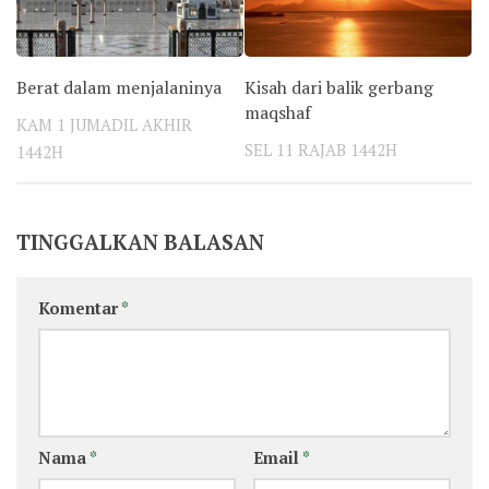
Berat dalam menjalaninya
Kisah dari balik gerbang
maqshaf
KAM 1 JUMADIL AKHIR
SEL 11 RAJAB 1442H
1442H
TINGGALKAN BALASAN
Komentar
*
Nama
*
Email
*