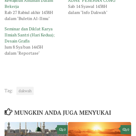
Kewajiban Amanah Dalam
ADHE’ PESEHNA CONG
Bekerja
Sab 14 Syawal 1438H
Rab 27 Rabiul akhir 1438H
dalam "Info Dakwah"
dalam "Buletin Al-Ilmu"
Seminar dan Diklat Karya
Ilmiah Santri (Hari Kedua);
Desain Grafis
Jum 8 Sya'ban 1443H
dalam "Reportase"
Tag:
dakwah
MUNGKIN ANDA JUGA MENYUKAI
0
0