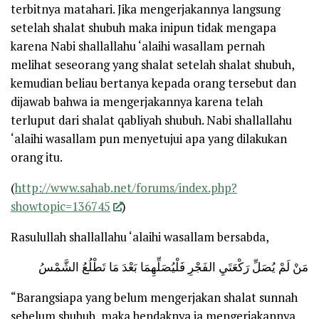
terbitnya matahari. Jika mengerjakannya langsung
setelah shalat shubuh maka inipun tidak mengapa
karena Nabi
shallallahu ‘alaihi wasallam
pernah
melihat seseorang yang shalat setelah shalat shubuh,
kemudian beliau bertanya kepada orang tersebut dan
dijawab bahwa ia mengerjakannya karena telah
terluput dari shalat qabliyah shubuh. Nabi
shallallahu
‘alaihi wasallam
pun menyetujui apa yang dilakukan
orang itu.
(
http://www.sahab.net/forums/index.php?
showtopic=136745
)
Rasulullah
shallallahu ‘alaihi wasallam
bersabda,
مَنْ لَمْ يُصَلِّ رَكْعَتَيِ الفَجْرِ فَلْيُصَلِّهِمَا بَعْدَ مَا تَطْلُعُ الشَّمْسُ
“Barangsiapa yang belum mengerjakan shalat sunnah
sebelum shubuh, maka hendaknya ia mengerjakannya