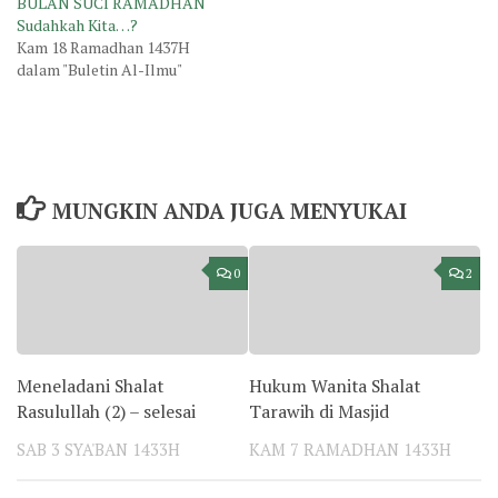
BULAN SUCI RAMADHAN
Sudahkah Kita…?
Kam 18 Ramadhan 1437H
dalam "Buletin Al-Ilmu"
MUNGKIN ANDA JUGA MENYUKAI
0
2
Meneladani Shalat
Hukum Wanita Shalat
Rasulullah (2) – selesai
Tarawih di Masjid
SAB 3 SYA'BAN 1433H
KAM 7 RAMADHAN 1433H