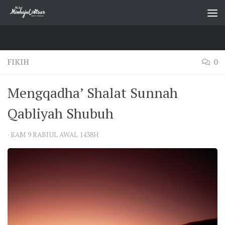
Skip to content
FIKIH
0
Mengqadha’ Shalat Sunnah
Qabliyah Shubuh
·
KAM 9 RABIUL AWAL 1438H