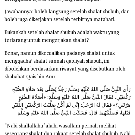
Jawabannya: boleh langsung setelah shalat shubuh, dan
boleh juga dikerjakan setelah terbitnya matahari.
Bukankah setelah shalat shubuh adalah waktu yang
terlarang untuk mengerjakan shalat?
Benar, namun dikecualikan padanya shalat untuk
mengqadha’ shalat sunnah qabliyah shubuh, ini
dibolehkan berdasarkan riwayat yang disebutkan oleh
shahabat Qais bin Amr,
رَأَى النَّبِيُّ صَلَّى اللهُ عَلَيْهِ وَسَلَّمَ رَجُلًا يُصَلِّي بَعْدَ صَلَاةِ الصُّبْحِ
رَكْعَتَيْنِ، فَقَالَ النَّبِيُّ صَلَّى اللهُ عَلَيْهِ وَسَلَّمَ: «أَصَلَاةَ الصُّبْحِ
مَرَّتَيْنِ؟» فَقَالَ لَهُ الرَّجُلُ: إِنِّي لَمْ أَكُنْ صَلَّيْتُ الرَّكْعَتَيْنِ اللَّتَيْنِ
قَبْلَهَا، فَصَلَّيْتُهُمَا. قَالَ: فَسَكَتَ النَّبِيُّ صَلَّى اللهُ عَلَيْهِ وَسَلَّمَ
“Nabi shallallahu ‘alaihi wasallam
pernah melihat
seseorang shalat dua rakaat setelah shalat shubuh. Nabi