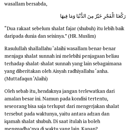
wasallam
bersabda,
رَكْعَتَا الْفَجْرِ خَيْرٌ مِنَ الدُّنْيَا وَمَا فِيهَا
“Dua rakaat sebelum shalat fajar (shubuh) itu lebih baik
daripada dunia dan seisinya.”
(
HR. Muslim
)
Rasulullah
shallallahu ‘alaihi wasallam
benar-benar
menjaga shalat sunnah ini melebihi penjagaan beliau
terhadap shalat-shalat sunnah yang lain sebagaimana
yang diberitakan oleh Aisyah
radhiyallahu ‘anha
.
(
Muttafaqun ‘Alaihi
)
Oleh sebab itu, hendaknya jangan terlewatkan dari
amalan besar ini. Namun pada kondisi tertentu,
seseorang bisa saja terluput dari mengerjakan shalat
tersebut pada waktunya, yaitu antara adzan dan
iqamah shalat shubuh. Di saat itulah ia boleh
mengqadha’nya di waktu yang lain. Kapan?