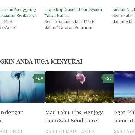
at akan Menggiring
Transkrip Nasehat dari Syaikh
Jadilah Ana
ksiatan Berikutnya
Yahya Nahari
Sen 9 Rabiu
r 1440H
Sen 26 Jumadil akhir 1442H
dalam "Akh
ak/Adab"
dalam "Catatan Pelajaran"
GKIN ANDA JUGA MENYUKAI
0
0
an dengan
Mau Tahu Tips Menjaga
Agar ikh
n
Iman Saat Sendirian?
menuntu
WAL 1442H
RAB 16 JUMADIL AKHIR
SAB 3 SY