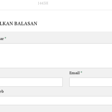
1443H
LKAN BALASAN
ar
*
Email
*
eb