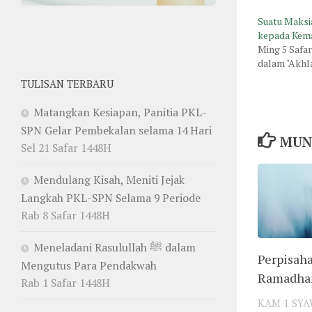
Suatu Maksi
kepada Kema
Ming 5 Safa
dalam "Akhl
TULISAN TERBARU
Matangkan Kesiapan, Panitia PKL-
SPN Gelar Pembekalan selama 14 Hari
MUN
Sel 21 Safar 1448H
Mendulang Kisah, Meniti Jejak
Langkah PKL-SPN Selama 9 Periode
Rab 8 Safar 1448H
Meneladani Rasulullah ﷺ dalam
Perpisah
Mengutus Para Pendakwah
Ramadha
Rab 1 Safar 1448H
KAM 1 SYA