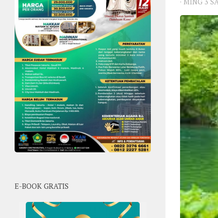
·
MING 3 S
E-BOOK GRATIS