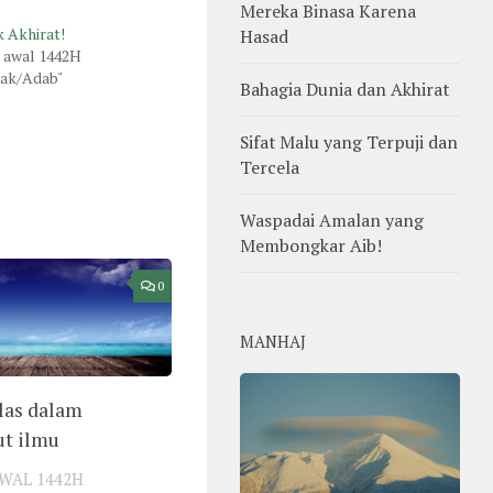
Mereka Binasa Karena
k Akhirat!
Hasad
l awal 1442H
lak/Adab"
Bahagia Dunia dan Akhirat
Sifat Malu yang Terpuji dan
Tercela
Waspadai Amalan yang
Membongkar Aib!
0
MANHAJ
las dalam
t ilmu
AWAL 1442H