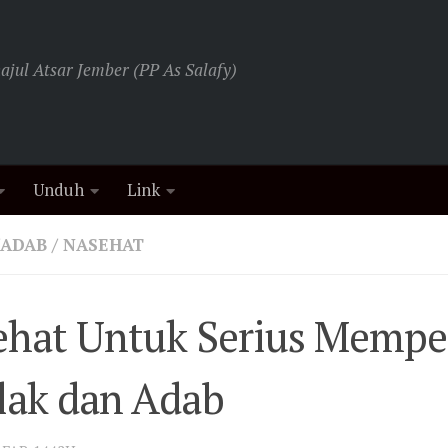
jul Atsar Jember (PP As Salafy)
Unduh
Link
/ADAB
/
NASEHAT
ehat Untuk Serius Mempe
lak dan Adab