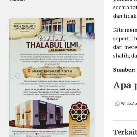
secara to
dan tidak
Kita mem
seperti i
dari mere
shalih, d
Sumber: 
Apa 
WhatsA
Terkai