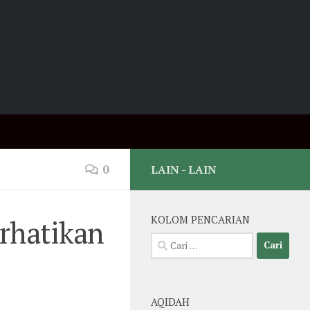
0
LAIN - LAIN
rhatikan
KOLOM PENCARIAN
Cari
untuk:
AQIDAH