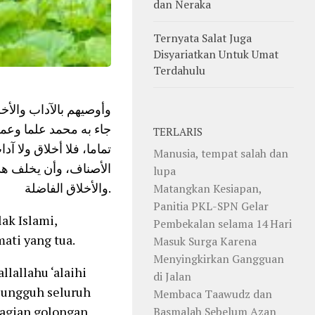
dan Neraka
Ternyata Salat Juga
Disyariatkan Untuk Umat
Terdahulu
وأوصيهم بالآداب والأخل
جاء به محمد علما وعمل
TERLARIS
تماما، فلا أخلاق ولا 
Manusia, tempat salah dan
الأصناف، وأن يخلف هذه
lupa
والأخلاق الفاضلة.
Matangkan Kesiapan,
Panitia PKL-SPN Gelar
ak Islami,
Pembekalan selama 14 Hari
ati yang tua.
Masuk Surga Karena
Menyingkirkan Gangguan
lallahu ‘alaihi
di Jalan
 sungguh seluruh
Membaca Taawudz dan
bagian golongan
Basmalah Sebelum Azan