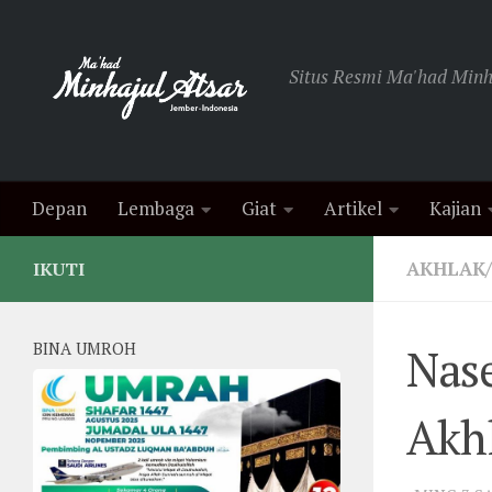
Skip to content
Situs Resmi Ma'had Minha
Depan
Lembaga
Giat
Artikel
Kajian
AKHLAK
IKUTI
BINA UMROH
Nas
Akh