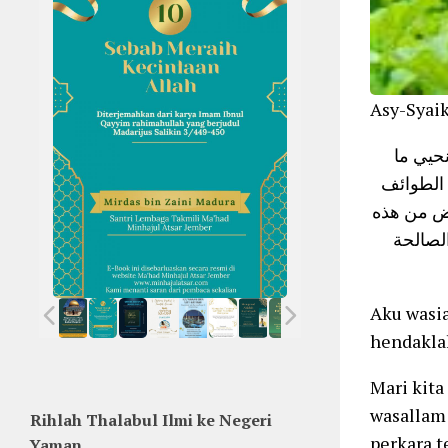
Asy-Syaik
نحيي ما
 الطوائف
أرض من هذه
لصالحة
Aku wasia
hendakla
Mari kita
wasallam 
Rihlah Thalabul Ilmi ke Negeri
perkara 
Yaman