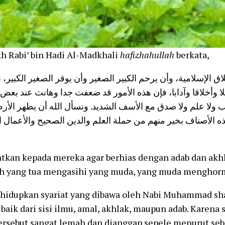
h Rabi’ bin Hadi Al-Madkhali
hafizhahullah
berkata,
اق الإسلامية، وأن يرحم الكبير الصغير وأن يوقر الصغير الكبير، 
ا وأخلاقا وآدابا، فإن هذه الأمور قد ضعفت جدا وهانت عند بعض
آداب ولا علم ولا صدق مع الأسف الشديد. ونسأل الله أن يطهر ال
 الأصناف بخير منهم من حملة العلم والدين الصحيح والأعمال ا
tkan kepada mereka agar berhias dengan adab dan akhl
h yang tua mengasihi yang muda, yang muda menghorm
 hidupkan syariat yang dibawa oleh Nabi Muhammad shal
baik dari sisi ilmu, amal, akhlak, maupun adab. Karena
tersebut sangat lemah dan dianggap sepele menurut se