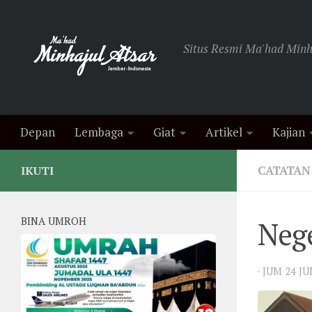
Skip to content
Situs Resmi Ma'had Minha
Depan
Lembaga
Giat
Artikel
Kajian
CATATAN
IKUTI
BINA UMROH
Neg
·
JUM 24 J