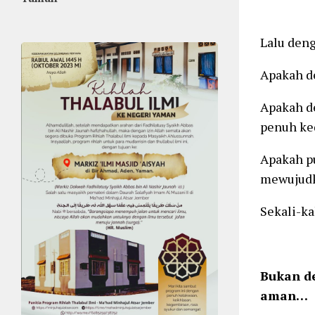
Lalu deng
Apakah d
Apakah de
penuh ke
Apakah pu
mewujudk
Sekali-ka
Bukan d
aman…