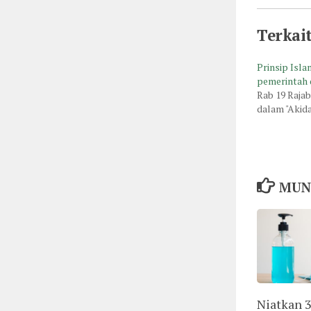
Terkai
Prinsip Isla
pemerintah 
Rab 19 Raja
dalam "Akid
MUN
Niatkan 