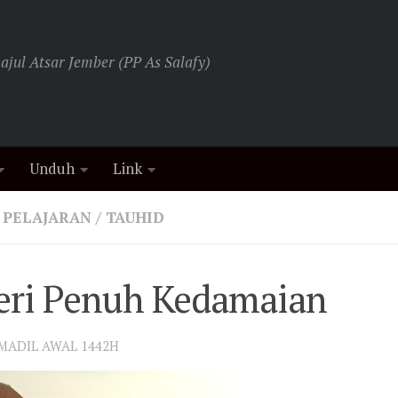
jul Atsar Jember (PP As Salafy)
Unduh
Link
 PELAJARAN
/
TAUHID
eri Penuh Kedamaian
UMADIL AWAL 1442H