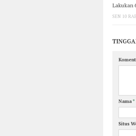
Lakukan
SEN 10 RA
TINGGA
Koment
Nama
*
Situs W