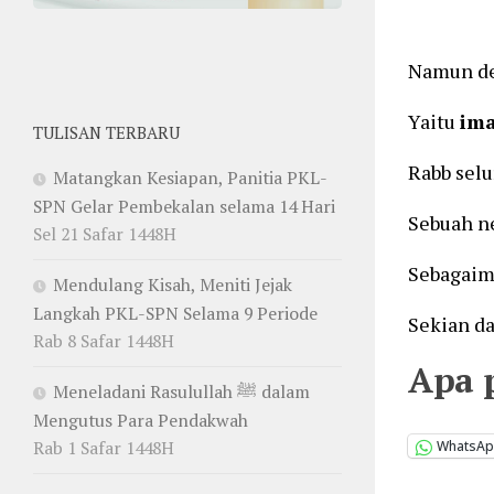
Namun de
Yaitu
im
TULISAN TERBARU
Rabb selu
Matangkan Kesiapan, Panitia PKL-
SPN Gelar Pembekalan selama 14 Hari
Sebuah n
Sel 21 Safar 1448H
Sebagaima
Mendulang Kisah, Meniti Jejak
Langkah PKL-SPN Selama 9 Periode
Sekian da
Rab 8 Safar 1448H
Apa 
Meneladani Rasulullah ﷺ dalam
Mengutus Para Pendakwah
Rab 1 Safar 1448H
WhatsA