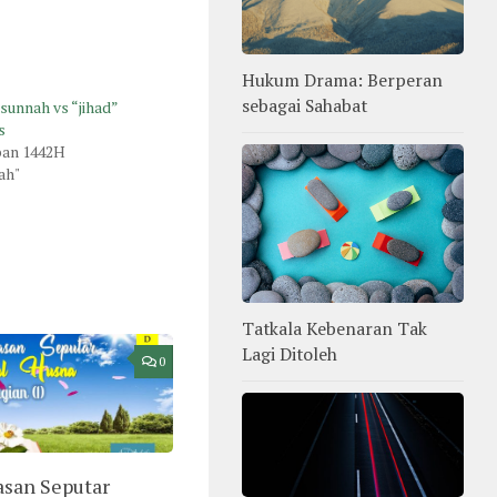
Hukum Drama: Berperan
sebagai Sahabat
 sunnah vs “jihad”
s
ban 1442H
ah"
Tatkala Kebenaran Tak
Lagi Ditoleh
0
san Seputar