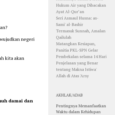
Hukum Air yang Dibacakan
Ayat Al-Qur’an
Seri Asmaul Husna: as-
Sami' al-Bashir
aan?
Termasuk Sunnah, Amalan
Qailulah
 wujudkan negeri
Matangkan Kesiapan,
Panitia PKL-SPN Gelar
Pembekalan selama 14 Hari
ah kita akan
Penjelasan yang Benar
tentang Makna Istiwa'
Allah di Atas 'Arsy
AKHLAK/ADAB
nuh damai dan
Pentingnya Memanfaatkan
Waktu dalam Kehidupan