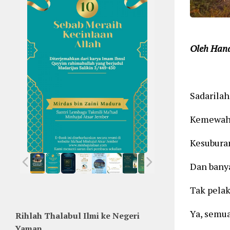
Oleh Hana
Sadarilah
Kemewaha
Kesuburan
Dan banya
Tak pela
Ya, semu
Rihlah Thalabul Ilmi ke Negeri
Yaman