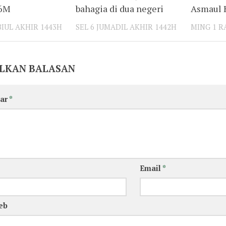
 6M
bahagia di dua negeri
Asmaul 
BIUL AKHIR 1443H
SEL 6 JUMADIL AKHIR 1442H
MING 1 R
LKAN BALASAN
ar
*
Email
*
eb