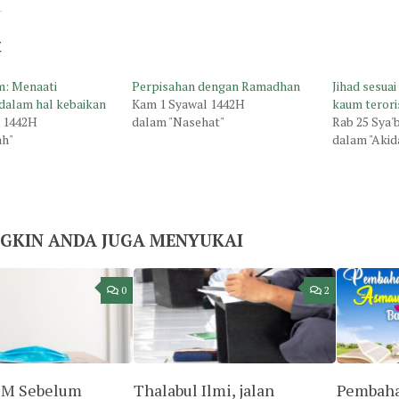
t
m: Menaati
Perpisahan dengan Ramadhan
Jihad sesuai
dalam hal kebaikan
Kam 1 Syawal 1442H
kaum terori
b 1442H
dalam "Nasehat"
Rab 25 Sya'
ah"
dalam "Akid
GKIN ANDA JUGA MENYUKAI
0
2
3M Sebelum
Thalabul Ilmi, jalan
Pembaha