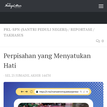
Skip to content
PKL-SPN (SANTRI PEDULI NEGERI)
/
REPORTASE
/
TAKHASUS
0
Perpisahan yang Menyatukan
Hati
·
SEL 25 JUMADIL AKHIR 1447H