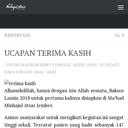
Skip to content
REPORTASE
0
UCAPAN TERIMA KASIH
· DIPUBLIKASIKAN
MING 9 JUMADIL AKHIR 1439H
· DI UPDATE
RAB 8 JUMADIL AWAL 1442H
Alhamdulillah, hanya dengan izin Allah semata, Baksos
Lansia 2018 untuk pertama kalinya disiapkan di Ma’had
Minhajul Atsar Jember.
Animo masyarakat untuk mengikuti kegiatan ini sangat
tinggi sekali. Tercatat pasien yang hadir sebanyak 147