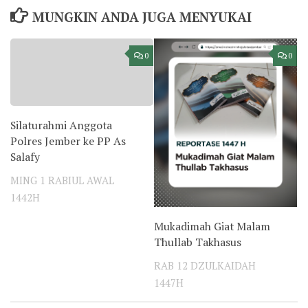
MUNGKIN ANDA JUGA MENYUKAI
0
0
Silaturahmi Anggota
Polres Jember ke PP As
Salafy
MING 1 RABIUL AWAL
1442H
Mukadimah Giat Malam
Thullab Takhasus
RAB 12 DZULKAIDAH
1447H