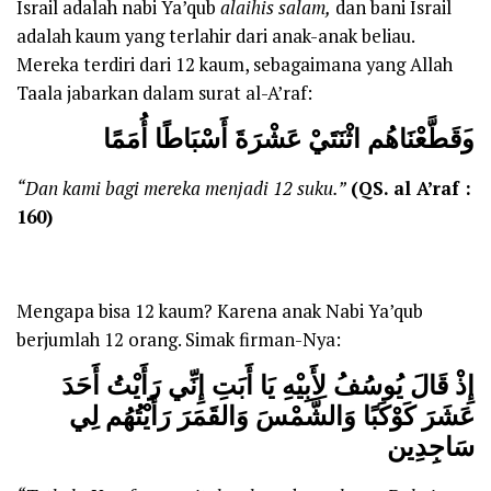
Israil adalah nabi Ya’qub
alaihis salam
,
dan bani Israil
adalah kaum yang terlahir dari anak-anak beliau.
Mereka terdiri dari 12 kaum, sebagaimana yang Allah
Taala jabarkan dalam surat al-A’raf:
و
قَطَّعْنَاهُم اثْنَتَيْ عَشْرَةَ أَسْبَاطًا أُمَمًا
“
D
an kami bagi mereka menjadi 12 suku.”
(
QS. a
l A’raf :
160)
Mengapa bisa 12 kaum? Karena anak Nabi Ya’qub
berjumlah 12 orang. Simak firman-Nya:
إِذْ قَالَ يُوسُفُ لِأَبِيْهِ يَا أَبَتِ إِنِّي رَأَيْتُ أَحَدَ
عَشَرَ كَوْكَبًا
وَالشَّمْسَ وَالقَمَرَ رَأَيْتُهُم لِي
سَاجِدِين