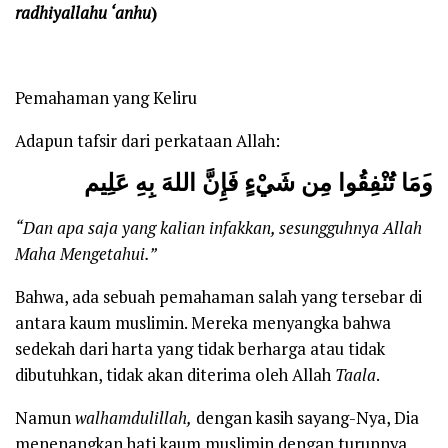
radhiyallahu ‘anhu
)
Pemahaman yang Keliru
Adapun tafsir dari perkataan Allah:
و
مَا تُنْفِقُوا مِن شَيْءٍ فَإِنَّ اللهَ بِهِ عَلِيم
“
D
an apa
saja
yang kalian infakkan, sesungguhnya Allah
Maha Mengetahui.”
Bahwa, ada sebuah pemahaman salah yang tersebar di
antara kaum muslimin. Mereka menyangka bahwa
sedekah dari harta yang tidak berharga atau tidak
dibutuhkan, tidak akan diterima oleh Allah
Taala
.
Namun
walhamdulillah,
dengan kasih sayang-Nya, Dia
menenangkan hati kaum muslimin dengan turunnya