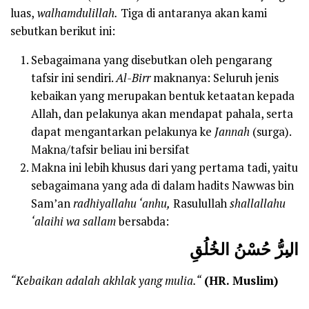
luas,
walhamdulillah.
Tiga di antaranya akan kami
sebutkan berikut ini:
Sebagaimana yang disebutkan oleh pengarang
tafsir ini sendiri.
Al-Birr
maknanya: Seluruh jenis
kebaikan yang merupakan bentuk ketaatan kepada
Allah, dan pelakunya akan mendapat pahala, serta
dapat mengantarkan pelakunya ke
Jannah
(surga).
Makna/tafsir beliau ini bersifat
Makna ini lebih khusus dari yang pertama tadi, yaitu
sebagaimana yang ada di dalam hadits Nawwas bin
Sam’an
radhiyallahu ‘anhu,
Rasulullah
shallallahu
‘alaihi wa sallam
bersabda:
الب
رُّ حُسْنُ الخُلُقِ
“
K
ebaikan adalah akhla
k
yang mulia.“
(HR. Muslim)