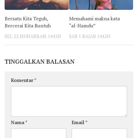
Bersatu Kita Teguh,
Memahami makna kata
Bercerai Kita Runtuh
“al-Hamdu”
SEL 22 MUHARRAM 1443H
SAB 1 RAJAB 1442H
TINGGALKAN BALASAN
Komentar
*
Nama
*
Email
*