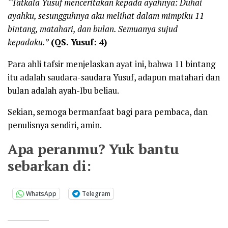
“
T
atkala Yusuf menceritakan kepada ayahnya
:
Duhai
ayahku, sesungguhnya aku melihat dalam mimpiku 11
bintang, matahari, dan bula
n
. Semuanya sujud
kepadaku.”
(
QS.
Yusuf: 4)
Para ahli tafsir menjelaskan ayat ini, bahwa 11 bintang
itu adalah saudara-saudara Yusuf, adapun matahari dan
bulan adalah ayah-Ibu beliau.
Sekian, semoga bermanfaat bagi para pembaca, dan
penulisnya sendiri, amin.
Apa peranmu? Yuk bantu
sebarkan di:
WhatsApp
Telegram