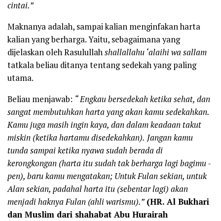
cintai.”
Maknanya adalah, sampai kalian menginfakan harta
kalian yang berharga. Yaitu, sebagaimana yang
dijelaskan oleh Rasulullah
shallallahu ‘alaihi wa sallam
tatkala beliau ditanya tentang sedekah yang paling
utama.
Beliau menjawab:
“ Engkau bersedekah
ketika
sehat,
dan
sangat membutuhkan harta yang akan kamu sedekahkan
.
Kamu juga masih ingin kaya
, dan
dalam keadaan
takut
miskin
(ketika hartamu disedekahkan).
Jangan kamu
tunda
sampai ketika
nyawa
sudah berada
di
k
e
rongkongan (harta
itu sudah tak berharga lagi bagimu
-
pen)
, baru kamu mengatakan; Untuk Fulan sekian, untuk
Alan sekian, padahal harta itu (sebentar lagi) akan
menjadi haknya Fulan (ahli warismu)
.”
(HR. Al Bukhari
dan Muslim dari shahabat Abu Hurairah