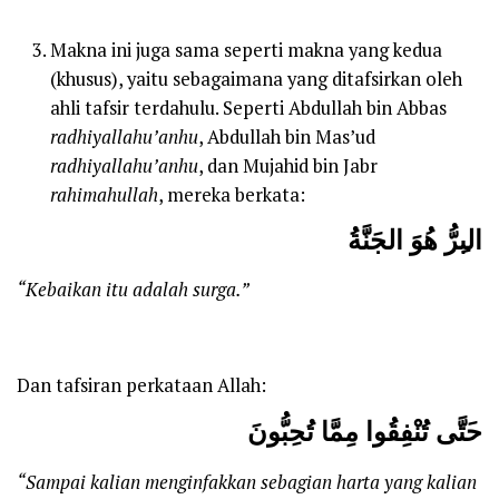
Makna ini juga sama seperti makna yang kedua
(khusus), yaitu sebagaimana yang ditafsirkan oleh
ahli tafsir terdahulu. Seperti Abdullah bin Abbas
radhiyallahu’anhu
, Abdullah bin Mas’ud
radhiyallahu’anhu
, dan Mujahid bin Jabr
rahimahullah
, mereka berkata:
الب
رُّ هُوَ الجَنَّةُ
“Kebaikan itu adalah surga
.
”
Dan tafsiran perkataan Allah:
ح
تَّى تُنْفِقُوا مِمَّا تُحِبُّونَ
“Sampai kalian menginfakkan
sebagian harta
yang kalian