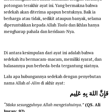
potongan terakhir ayat ini. Yang bermakna bahwa
sedekah akan diterima apapun bentuknya. Baik ia
berharga atau tidak, sedikit ataupun banyak, selama
diperuntukkan kepada Allah
Taala
dan ikhlas hanya
mengharap pahala dan keridaan-Nya.
Di antara kesimpulan dari ayat ini adalah bahwa
sedekah itu bermacam-macam, memiliki syarat, dan
balasannya pun berbeda-beda tergantung niatnya.
Lalu apa hubungannya sedekah dengan penyebutan
nama Allah
al-Alim
di akhir ayat:
ف
إِنَّ اللهَ بِهِ عَلِيم
“
Maka sesungguhnya Allah mengetahuinya.”
(
QS. Ali
Imran: 92)