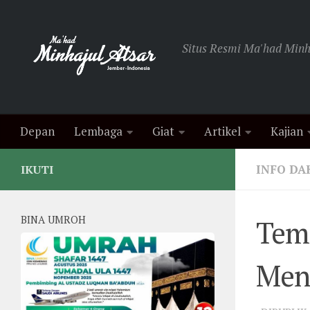
Skip to content
Situs Resmi Ma'had Minha
Depan
Lembaga
Giat
Artikel
Kajian
INFO D
IKUTI
BINA UMROH
Tem
Meng