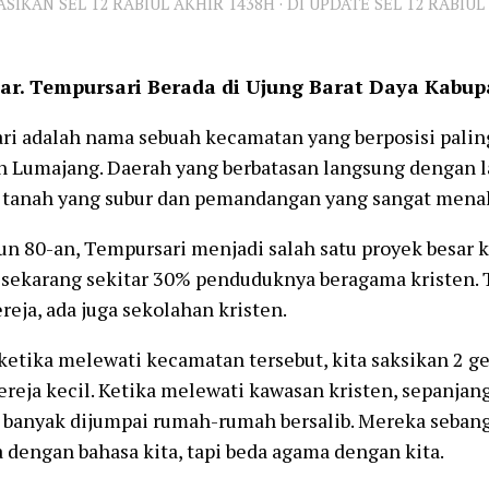
KASIKAN
SEL 12 RABIUL AKHIR 1438H
· DI UPDATE
SEL 12 RABIUL
r. Tempursari Berada di Ujung Barat Daya Kabu
i adalah nama sebuah kecamatan yang berposisi paling
 Lumajang. Daerah yang berbatasan langsung dengan la
 tanah yang subur dan pemandangan yang sangat mena
un 80-an, Tempursari menjadi salah satu proyek besar kr
 sekarang sekitar 30% penduduknya beragama kristen. 
reja, ada juga sekolahan kristen.
ketika melewati kecamatan tersebut, kita saksikan 2 ger
ereja kecil. Ketika melewati kawasan kristen, sepanjang
n, banyak dijumpai rumah-rumah bersalib. Mereka sebang
 dengan bahasa kita, tapi beda agama dengan kita.