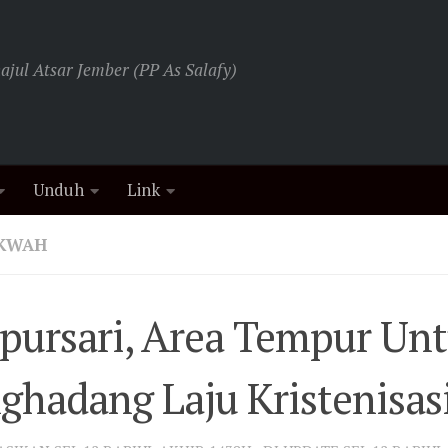
jul Atsar Jember (PP As Salafy)
Unduh
Link
AKWAH
pursari, Area Tempur Un
hadang Laju Kristenisas