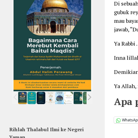
Di sebuah
gubuk rey
mau bayar
jawab, “D
Ya Rabbi 
Inna lill
Demikian
Ya Allah
Apa 
WhatsA
Rihlah Thalabul Ilmi ke Negeri
Yaman