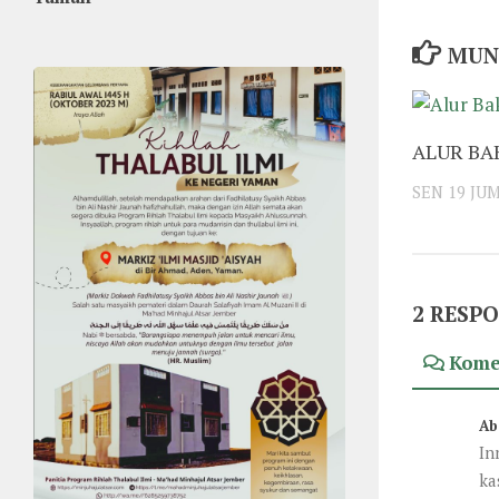
MUN
ALUR BA
SEN 19 JU
2 RESP
Kome
Ab
In
ka