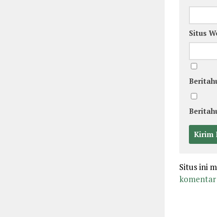
Situs W
Beritah
Beritah
Situs ini
komentar 