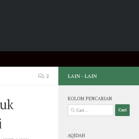
2
LAIN - LAIN
tuk
KOLOM PENCARIAN
Cari
untuk:
i
AQIDAH