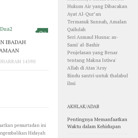
Hukum Air yang Dibacakan
Ayat Al-Qur’an
Termasuk Sunnah, Amalan
Qailulah
0
Seri Asmaul Husna: as-
AN IBADAH
Sami' al-Bashir
SAMAAN
Penjelasan yang Benar
tentang Makna Istiwa'
MUHARRAM 1439H
Allah di Atas 'Arsy
Rindu santri untuk thalabul
ilmi
AKHLAK/ADAB
Pentingnya Memanfaatkan
matkan pemurtadan ini
Waktu dalam Kehidupan
mengembalikan Hidayah