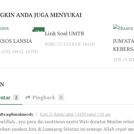
GKIN ANDA JUGA MENYUKAI
0
3
Link Soal UMTB
KSOS LANSIA
JUM’AT
MING 15 SYA'BAN 1442H
KEBER
MADIL AWAL 1439H
SEN 19 
ON
ntar
2
Pingback
0
dtsaqibmahmody
Kam 25 Rabiul akhir 1442H pukul 5:05 am
nalillah…ayo para dai santriwan santri Wati donatur Muslim sela
sihan saudara kita di Lumajang Selatan ini semoga Allah cepat 