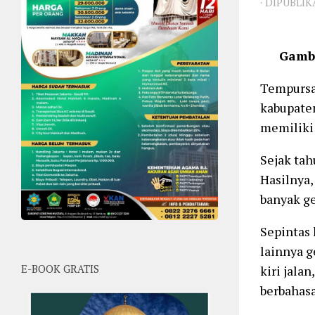
· DIPUBLI
Gamba
Tempursar
kabupaten
memiliki
Sejak tah
Hasilnya,
banyak ge
Sepintas 
lainnya g
kiri jala
E-BOOK GRATIS
berbahasa