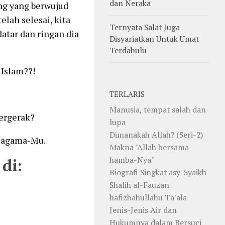
dan Neraka
ung yang berwujud
elah selesai, kita
Ternyata Salat Juga
atar dan ringan dia
Disyariatkan Untuk Umat
Terdahulu
 Islam??!
TERLARIS
Manusia, tempat salah dan
ergerak?
lupa
Dimanakah Allah? (Seri-2)
 agama-Mu.
Makna "Allah bersama
hamba-Nya"
di:
Biografi Singkat asy-Syaikh
Shalih al-Fauzan
hafizhahullahu Ta'ala
Jenis-Jenis Air dan
Hukumnya dalam Bersuci