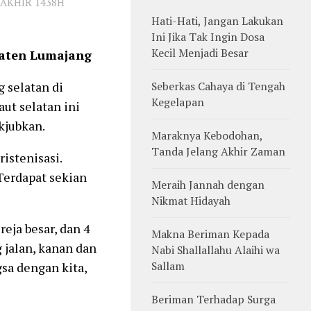
 AKHIR 1438H
Hati-Hati, Jangan Lakukan
Ini Jika Tak Ingin Dosa
Kecil Menjadi Besar
paten Lumajang
 selatan di
Seberkas Cahaya di Tengah
Kegelapan
ut selatan ini
kjubkan.
Maraknya Kebodohan,
Tanda Jelang Akhir Zaman
istenisasi.
Terdapat sekian
Meraih Jannah dengan
Nikmat Hidayah
eja besar, dan 4
Makna Beriman Kepada
 jalan, kanan dan
Nabi Shallallahu Alaihi wa
Sallam
sa dengan kita,
Beriman Terhadap Surga