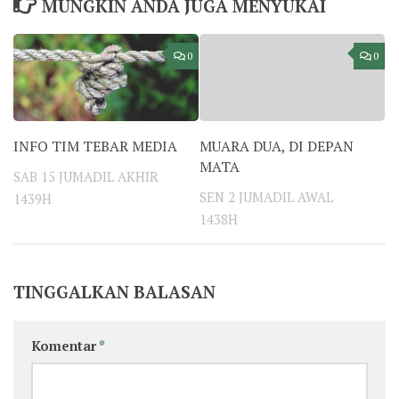
MUNGKIN ANDA JUGA MENYUKAI
0
0
INFO TIM TEBAR MEDIA
MUARA DUA, DI DEPAN
MATA
SAB 15 JUMADIL AKHIR
SEN 2 JUMADIL AWAL
1439H
1438H
TINGGALKAN BALASAN
Komentar
*