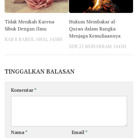
Tidak Menikah Karena
Hukum Membakar al-
Sibuk Dengan Ilmu
Quran dalam Rangka
Menjaga Kemuliaannya
RAB 8 RABIUL AWAL 1438H
SEN 21 MUHARRAM 1443H
TINGGALKAN BALASAN
Komentar
*
Nama
*
Email
*