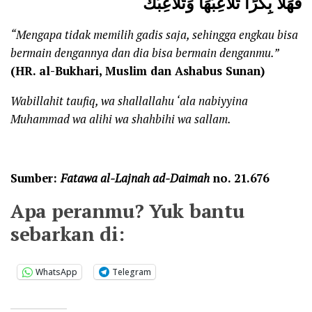
فَهَلَّا بِكْرًا تُلاَعِبُهَا وَتُلاَعِبُكَ
“Mengapa
tidak memilih gadis saja
, sehingga engkau
bisa
bermain dengannya dan dia bisa bermain denganmu.”
(HR. al-Bukhari
, Muslim dan Ashabus Sunan
)
Wabillahit taufiq, wa shallallahu ‘ala nabiyyina
Muhammad wa alihi wa shahbihi wa sallam.
Sumber:
Fatawa al-Lajnah ad-Daimah
no. 21.676
Apa peranmu? Yuk bantu
sebarkan di:
WhatsApp
Telegram