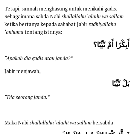
Tetapi, sunnah menghasung untuk menikahi gadis.
Sebagaimana sabda Nabi
shallallahu ‘alaihi wa sallam
ketika bertanya kepada sahabat Jabir
radhiyallahu
‘anhuma
tentang istrinya:
أَبِكْرًا أَمْ ثَيِّبًا؟
“Apakah dia
gadis
atau janda?”
Jabir menjawab,
بَلْ ثَيِّبًا
“
D
ia seorang janda.”
Maka Nabi
shallallahu ‘alaihi wa sallam
bersabda: