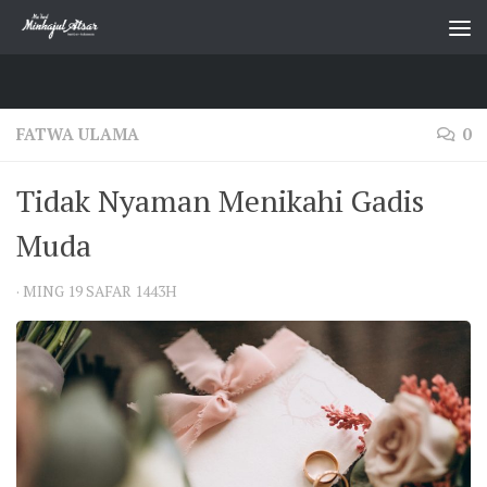
Skip to content
FATWA ULAMA
0
Tidak Nyaman Menikahi Gadis
Muda
·
MING 19 SAFAR 1443H