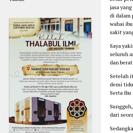
jasa yang
di dalam p
wahai ib
sakit yan
Saya yaki
seluruh 
dan berat
Setelah i
demi tidur
Serta ibu
Sungguh, 
dari seor
Sedangkan