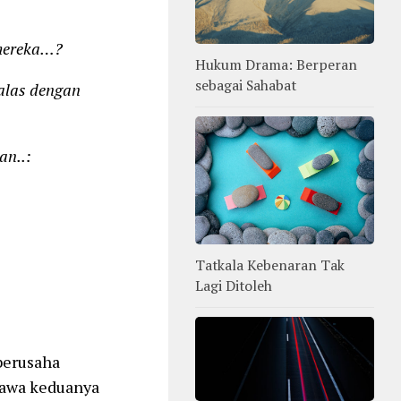
mereka…?
Hukum Drama: Berperan
sebagai Sahabat
las dengan
n..:
Tatkala Kebenaran Tak
Lagi Ditoleh
berusaha
yawa keduanya