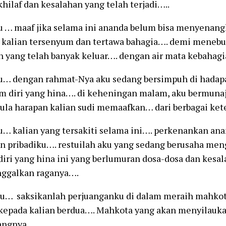
khilaf dan kesalahan yang telah terjadi…..
u … maaf jika selama ini ananda belum bisa menyenang
kalian tersenyum dan tertawa bahagia…. demi menebus
n yang telah banyak keluar…. dengan air mata kebahag
u… dengan rahmat-Nya aku sedang bersimpuh di hada
m diri yang hina…. di keheningan malam, aku bermuna
pula harapan kalian sudi memaafkan… dari berbagai ket
u… kalian yang tersakiti selama ini…. perkenankan a
n pribadiku…. restuilah aku yang sedang berusaha men
iri yang hina ini yang berlumuran dosa-dosa dan kes
nggalkan raganya….
bu… saksikanlah perjuanganku di dalam meraih mahkot
kepada kalian berdua…. Mahkota yang akan menyilauka
ngnya….