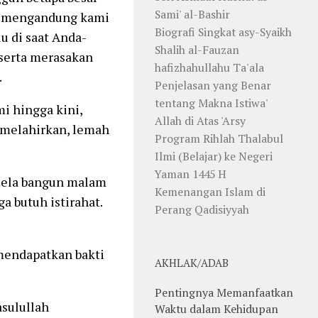
Sami' al-Bashir
bu mengandung kami
Biografi Singkat asy-Syaikh
alu di saat Anda-
Shalih al-Fauzan
serta merasakan
hafizhahullahu Ta'ala
.
Penjelasan yang Benar
tentang Makna Istiwa'
i hingga kini,
Allah di Atas 'Arsy
 melahirkan, lemah
Program Rihlah Thalabul
Ilmi (Belajar) ke Negeri
Yaman 1445 H
 Rela bangun malam
Kemenangan Islam di
ga butuh istirahat.
Perang Qadisiyyah
 mendapatkan bakti
AKHLAK/ADAB
Pentingnya Memanfaatkan
asulullah
Waktu dalam Kehidupan