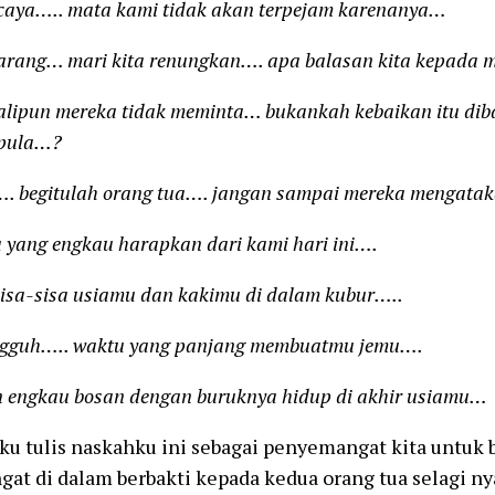
.. mata kami tidak akan terpejam karenanya…
… mari kita renungkan…. apa balasan kita kepada 
n mereka tidak meminta… bukankah kebaikan itu diba
 pula…?
itulah orang tua…. jangan sampai mereka mengataka
 engkau harapkan dari kami hari ini….
sisa usiamu dan kakimu di dalam kubur…..
….. waktu yang panjang membuatmu jemu….
au bosan dengan buruknya hidup di akhir usiamu…
u tulis naskahku ini sebagai penyemangat kita untuk 
at di dalam berbakti kepada kedua orang tua selagi n