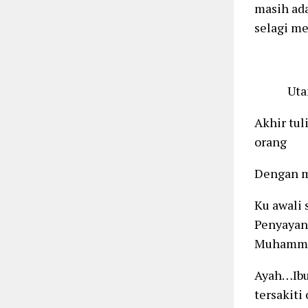
masih ad
selagi me
Utamaka
Akhir tu
orang t
Dengan m
Ku awali
Penyayan
Muhammad 
Ayah…Ibu
tersakiti