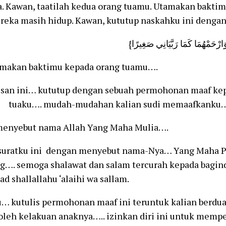
a. Kawan, taatilah kedua orang tuamu. Utamakan bakti
reka masih hidup. Kawan, kututup naskahku ini dengan
n baktimu kepada orang tuamu….
lisan ini… kututup dengan sebuah permohonan maaf ke
uaku…. mudah-mudahan kalian sudi memaafkanku…
enyebut nama Allah Yang Maha Mulia….
 suratku ini dengan menyebut nama-Nya… Yang Maha P
g…. semoga shalawat dan salam tercurah kepada bagind
shallallahu ‘alaihi wa sallam.
… kutulis permohonan maaf ini teruntuk kalian berdua
 oleh kelakuan anaknya….. izinkan diri ini untuk memper