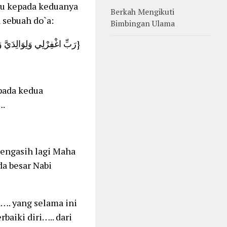
mu kepada keduanya
Berkah Mengikuti
 sebuah do`a:
Bimbingan Ulama
{رَبِّ اغْفِرْلِي وَلِوَالِدَيَّ وَارْحَمْهُمَا كَمَا رَبَّيَانِي صَغِيرًا}
pada kedua
.
engasih lagi Maha
a besar Nabi
…. yang selama ini
baiki diri….. dari