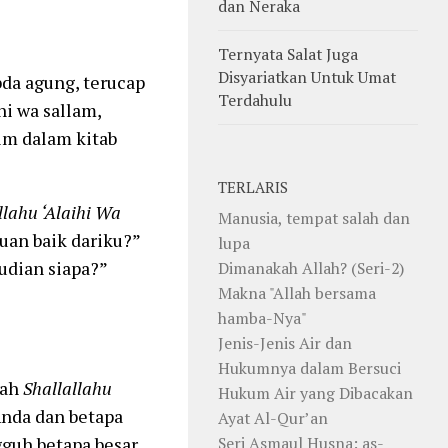
dan Neraka
Ternyata Salat Juga
Disyariatkan Untuk Umat
da agung, terucap
Terdahulu
hi wa sallam,
im dalam kitab
TERLARIS
llahu ‘Alaihi Wa
Manusia, tempat salah dan
uan baik dariku?”
lupa
udian siapa?”
Dimanakah Allah? (Seri-2)
Makna "Allah bersama
hamba-Nya"
Jenis-Jenis Air dan
Hukumnya dalam Bersuci
lah
Shallallahu
Hukum Air yang Dibacakan
Anda dan betapa
Ayat Al-Qur’an
Seri Asmaul Husna: as-
guh betapa besar