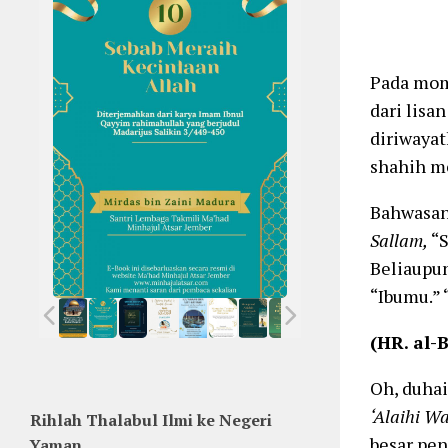
Pada mom
dari lisa
diriwayat
shahih m
Bahwasan
Sallam,
“S
Beliaupu
“Ibumu.”
(HR. al-
Oh, duhai
‘Alaihi W
Rihlah Thalabul Ilmi ke Negeri
besar pe
Yaman