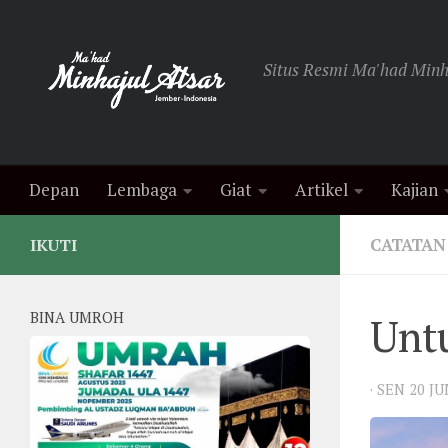
Skip to content
Situs Resmi Ma'had Minha
Depan
Lembaga
Giat
Artikel
Kajian
CATATAN
IKUTI
BINA UMROH
Untu
·
SEN 20 J