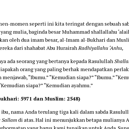
en-momen seperti ini kita teringat dengan sebuah sab
n yang mulia, baginda besar Muhammad shallallahu ‘alai
kan oleh dua imam besar, al-Imam al-Bukhari dan Musl
ereka dari shahabat Abu Hurairah
Radhiyallahu ‘Anhu,
ya ada seorang yang bertanya kepada Rasulullah
Shalla
iapakah orang yang paling berhak mendapatkan perlak
n menjawab, “Ibumu.” “Kemudian siapa?” “Ibumu.” “Kem
 “Kemudian siapa?” “Kemudian ayahmu.”
Bukhari: 5971 dan Muslim: 2548)
 ibu, nama Anda terulang tiga kali dalam sabda Rasulul
a Sallam
di atas. Hal ini menunjukkan betapa mulianya 
nghormatan yang harus kami tunaikan untuk Anda. Sung