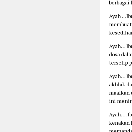
berbagai 
Ayah …Ib
membuat 
kesediha
Ayah… Ib
dosa dala
terselip 
Ayah… Ib
akhlak da
maafkan d
ini meni
Ayah…. I
kenakan 
memanda