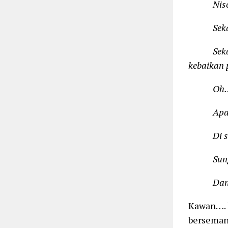
Niscaya…
Sekarang
Sekalipu
kebaikan
Oh…. beg
Apa yang
Di sisa-
Sungguh
Dan engk
Kawan…. k
bersemang