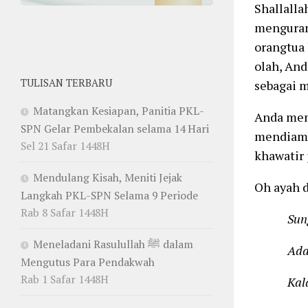
Shallallah
menguran
orangtua
olah, And
TULISAN TERBARU
sebagai 
Matangkan Kesiapan, Panitia PKL-
Anda mem
SPN Gelar Pembekalan selama 14 Hari
mendiamk
Sel 21 Safar 1448H
khawatir 
Mendulang Kisah, Meniti Jejak
Oh ayah d
Langkah PKL-SPN Selama 9 Periode
Rab 8 Safar 1448H
Sungguh
Meneladani Rasulullah ﷺ dalam
Adalah b
Mengutus Para Pendakwah
Rab 1 Safar 1448H
Kalau s