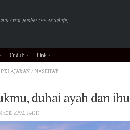
jul Atsar Jember (PP As Salafy)
Unduh
Link
 PELAJARAN
/
NASEHAT
kmu, duhai ayah dan ibu
UMADIL AWAL 1442H