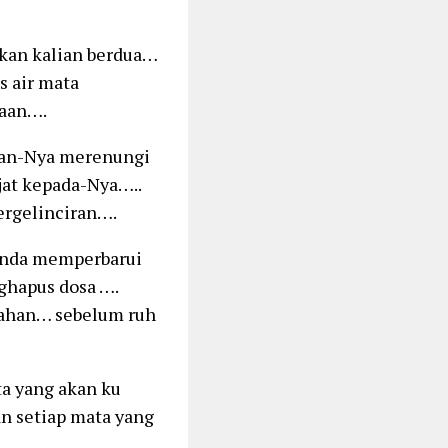
kan kalian berdua…
 air mata
iaan….
pan-Nya merenungi
jat kepada-Nya…..
ergelinciran….
nanda memperbarui
ghapus dosa ….
alahan… sebelum ruh
a yang akan ku
n setiap mata yang