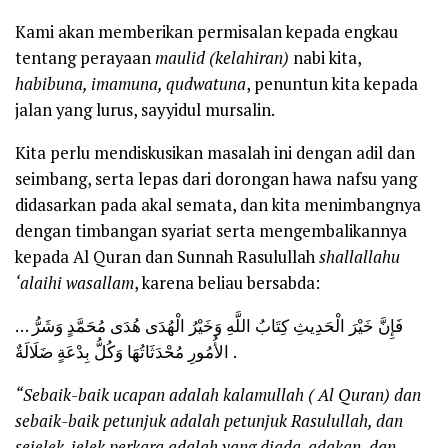
Kami akan memberikan permisalan kepada engkau
tentang perayaan
maulid (kelahiran)
nabi kita,
habibuna, imamuna, qudwatuna
, penuntun kita kepada
jalan yang lurus, sayyidul mursalin.
Kita perlu mendiskusikan masalah ini dengan adil dan
seimbang, serta lepas dari dorongan hawa nafsu yang
didasarkan pada akal semata, dan kita menimbangnya
dengan timbangan syariat serta mengembalikannya
kepada Al Quran dan Sunnah Rasulullah
shallallahu
‘alaihi wasallam
, karena beliau bersabda:
… فَإِنَّ خَيْرَ الْحَدِيثِ كِتَابُ اللَّهِ وَخَيْرُ الْهُدَى هُدَى مُحَمَّدٍ وَشَرُّ
الأُمُورِ مُحْدَثَاتُهَا وَكُلُّ بِدْعَةٍ ضَلَالَةٌ .
“Sebaik-baik ucapan adalah kalamullah ( Al Quran) dan
sebaik-baik petunjuk adalah petunjuk Rasulullah, dan
sejelek-jelek perkara adalah yang diada-adakan, dan