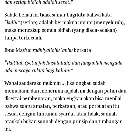
dan setiap bid’ah adalah sesat.”
Sabda beliau ini tidak samar bagi kita bahwa kata
“kullu”
(setiap) adalah bermakna umum (menyeluruh),
maka mencakup semua bid’ah (yang diada-adakan)
tanpa terkecuali.
Ibnu Mas’ud
radhiyallahu ‘anhu
berkata:
“Ikutilah (petunjuk Rasulullah) dan janganlah mengada-
ada, niscaya cukup bagi kalian!”
Wahai saudaraku mukmin … Jika engkau sudah
memahami dan menerima aqidah ini dengan patuh dan
disertai pembenaran, maka engkau akan bisa menilai
bahwa suatu amalan, perkataan, atau perbuatan itu
sesuai dengan tuntunan syari’at atau tidak, sunnah
ataukah bukan sunnah dengan prinsip dan timbangan
ini.