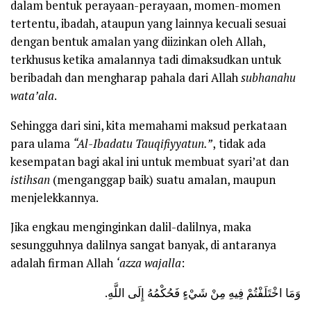
dalam bentuk perayaan-perayaan, momen-momen
tertentu, ibadah, ataupun yang lainnya kecuali sesuai
dengan bentuk amalan yang diizinkan oleh Allah,
terkhusus ketika amalannya tadi dimaksudkan untuk
beribadah dan mengharap pahala dari Allah
subhanahu
wata’ala
.
Sehingga dari sini, kita memahami maksud perkataan
para ulama
“Al-Ibadatu Tauqifiyyatun.”
,
tidak ada
kesempatan bagi akal ini untuk membuat syari’at dan
istihsan
(menganggap baik) suatu amalan, maupun
menjelekkannya.
Jika engkau menginginkan dalil-dalilnya, maka
sesungguhnya dalilnya sangat banyak, di antaranya
adalah firman Allah
‘azza wajalla
:
وَمَا اخْتَلَفْتُمْ فِيهِ مِنْ شَيْءٍ فَحُكْمُهُ إِلَى اللَّهِ.