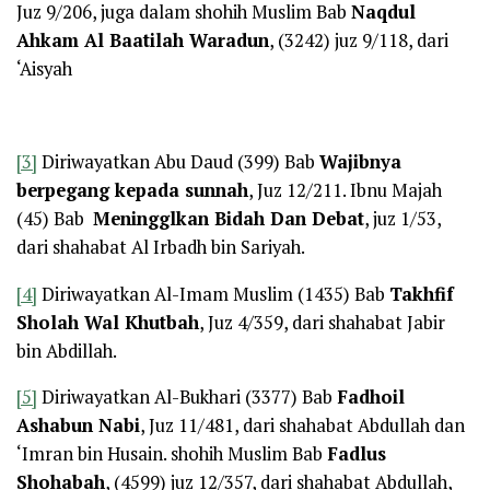
Juz 9/206, juga dalam shohih Muslim Bab
Naqdul
Ahkam Al Baatilah Waradun
, (3242) juz 9/118, dari
‘Aisyah
[3]
Diriwayatkan Abu Daud (399) Bab
Wajibnya
berpegang kepada sunnah
, Juz 12/211. Ibnu Majah
(45) Bab
Meningglkan Bidah Dan Debat
, juz 1/53,
dari shahabat Al Irbadh bin Sariyah.
[4]
Diriwayatkan Al-Imam Muslim (1435) Bab
Takhfif
Sholah Wal Khutbah
, Juz 4/359, dari shahabat Jabir
bin Abdillah.
[5]
Diriwayatkan Al-Bukhari (3377) Bab
Fadhoil
Ashabun Nabi
, Juz 11/481, dari shahabat Abdullah dan
‘Imran bin Husain. shohih Muslim Bab
Fadlus
Shohabah
, (4599) juz 12/357, dari shahabat Abdullah,