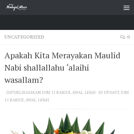
Skip to content
UNCATEGORIZED
0
Apakah Kita Merayakan Maulid
Nabi shallallahu ‘alaihi
wasallam?
· DIPUBLIKASIKAN
JUM 11 RABIUL AWAL 1436H
· DI UPDATE
JUM
11 RABIUL AWAL 1436H