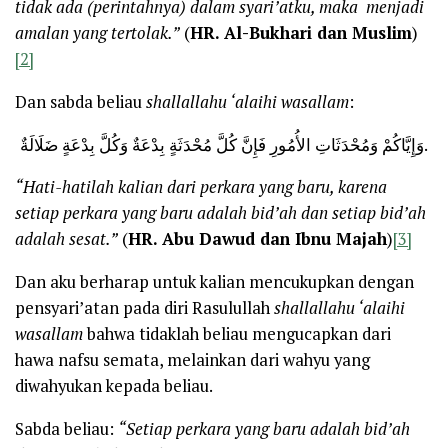
tidak ada (perintahnya) dalam syari’atku, maka menjadi
amalan yang tertolak.”
(
HR. Al-Bukhari dan Muslim
)
[2]
Dan sabda beliau
shallallahu ‘alaihi wasallam
:
وَإِيَّاكُمْ وَمُحْدَثَاتِ الأُمُورِ فَإِنَّ كُلَّ مُحْدَثَةٍ بِدْعَةٌ وَكُلَّ بِدْعَةٍ ضَلَالَةٌ.
“Hati-hatilah kalian dari perkara yang baru, karena
setiap perkara yang baru adalah bid’ah dan setiap bid’ah
adalah sesat.”
(
HR. Abu Dawud dan Ibnu Majah
)
[3]
Dan aku berharap untuk kalian mencukupkan dengan
pensyari’atan pada diri Rasulullah
shallallahu ‘alaihi
wasallam
bahwa tidaklah beliau mengucapkan dari
hawa nafsu semata, melainkan dari wahyu yang
diwahyukan kepada beliau.
Sabda beliau:
“Setiap perkara yang baru adalah bid’ah