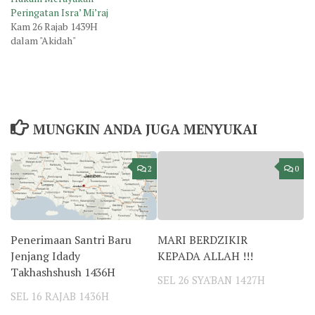
Peringatan Isra’ Mi’raj
Kam 26 Rajab 1439H
dalam "Akidah"
MUNGKIN ANDA JUGA MENYUKAI
2
0
Penerimaan Santri Baru
MARI BERDZIKIR
Jenjang Idady
KEPADA ALLAH !!!
Takhashshush 1436H
SEL 26 SYA'BAN 1427H
SEL 16 RAJAB 1436H