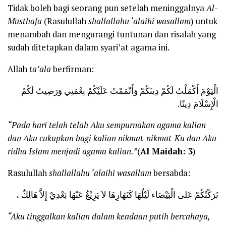
Tidak boleh bagi seorang pun setelah meninggalnya
Al-
Musthafa
(Rasulullah
shallallahu ‘alaihi wasallam
) untuk
menambah dan mengurangi tuntunan dan risalah yang
sudah ditetapkan dalam syari’at agama ini.
Allah
ta’ala
berfirman:
الْيَوْمَ أَكْمَلْتُ لَكُمْ دِينَكُمْ وَأَتْمَمْتُ عَلَيْكُمْ نِعْمَتِي وَرَضِيتُ لَكُمُ
الْإِسْلَامَ دِينًا.
“Pada hari telah telah Aku sempurnakan agama kalian
dan Aku cukupkan bagi kalian nikmat-nikmat-Ku dan Aku
ridha Islam menjadi agama kalian.”
(
Al Maidah: 3
)
Rasulullah
shallallahu ‘alaihi wasallam
bersabda:
.
تَرَكْتُكُمْ عَلى الْبَيْضَاء لَيْلُهَا كَنَهَارِهَا لاَ يَزِيْغُ عَنْهَا بَعْدِيْ إِلاَّ هَالِكٌ
“Aku tinggalkan kalian dalam keadaan putih bercahaya,