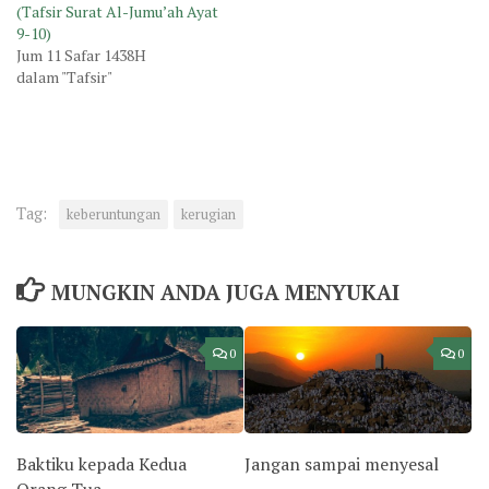
(Tafsir Surat Al-Jumu’ah Ayat
9-10)
Jum 11 Safar 1438H
dalam "Tafsir"
Tag:
keberuntungan
kerugian
MUNGKIN ANDA JUGA MENYUKAI
0
0
Baktiku kepada Kedua
Jangan sampai menyesal
Orang Tua