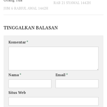
RAB 21 SYAWAL 1442H
JUM 6 RABIUL AWAL 1442H
TINGGALKAN BALASAN
Komentar
*
Nama
*
Email
*
Situs Web