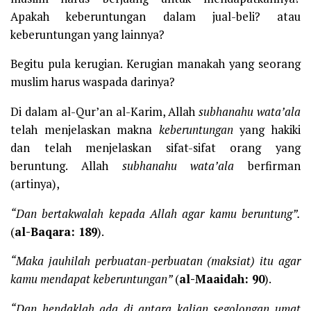
Apakah keberuntungan dalam jual-beli? atau
keberuntungan yang lainnya?
Begitu pula kerugian. Kerugian manakah yang seorang
muslim harus waspada darinya?
Di dalam al-Qur’an al-Karim, Allah
subhanahu wata’ala
telah menjelaskan makna
keberuntungan
yang hakiki
dan telah menjelaskan sifat-sifat orang yang
beruntung. Allah
subhanahu wata’ala
berfirman
(artinya),
“Dan bertakwalah kepada Allah agar kamu beruntung”.
(
al-Baqara: 189
).
“Maka jauhilah perbuatan-perbuatan (maksiat) itu agar
kamu mendapat keberuntungan”
(
al-Maaidah: 90
).
“Dan hendaklah ada di antara kalian segolongan umat