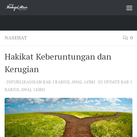
Skip to content
NASEHAT
0
Hakikat Keberuntungan dan
Kerugian
· DIPUBLIKASIKAN
RAB 1 RABIUL AWAL 1438H
· DI UPDATE
RAB 1
RABIUL AWAL 1438H