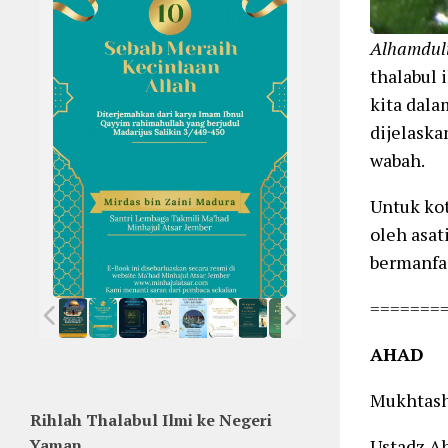
Alhamduli
thalabul 
kita dala
dijelaska
wabah.
Untuk kot
oleh asat
bermanfaa
=======
AHAD
Mukhtash
Rihlah Thalabul Ilmi ke Negeri
Yaman
Ustadz A