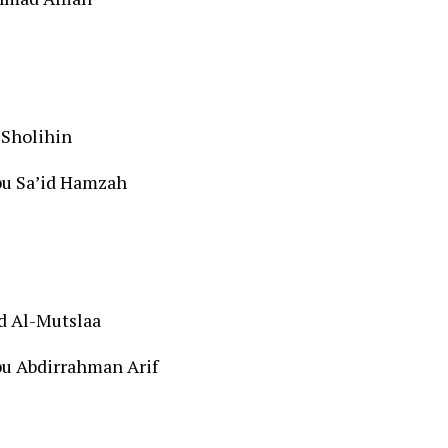
 Sholihin
bu Sa’id Hamzah
d Al-Mutslaa
bu Abdirrahman Arif