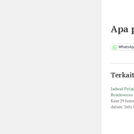
Apa 
WhatsA
Terkai
Jadwal Pela
Bondowoso
Kam 29 Juma
dalam "Info