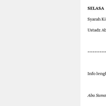
SELASA
Syarah Ki
Ustadz A
=======
Info len
Abu Suma