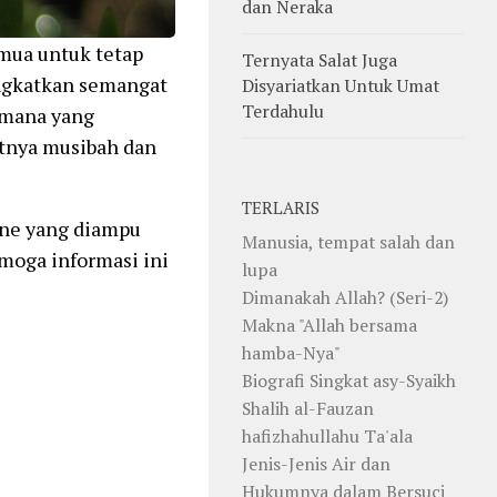
dan Neraka
mua untuk tetap
Ternyata Salat Juga
ningkatkan semangat
Disyariatkan Untuk Umat
Terdahulu
aimana yang
atnya musibah dan
TERLARIS
line yang diampu
Manusia, tempat salah dan
moga informasi ini
lupa
Dimanakah Allah? (Seri-2)
Makna "Allah bersama
hamba-Nya"
Biografi Singkat asy-Syaikh
Shalih al-Fauzan
hafizhahullahu Ta'ala
Jenis-Jenis Air dan
Hukumnya dalam Bersuci