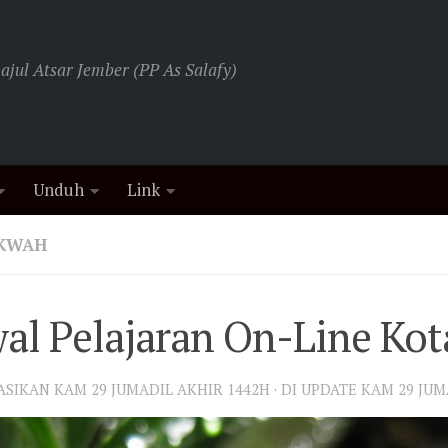
jul Atsar Jember (PP As Salafy)
Unduh
Link
AKWAH
al Pelajaran On-Line Kot
KASIKAN
KAM 29 JUMADIL AKHIR 1442H
· DI UPDATE
KAM 29 JUM