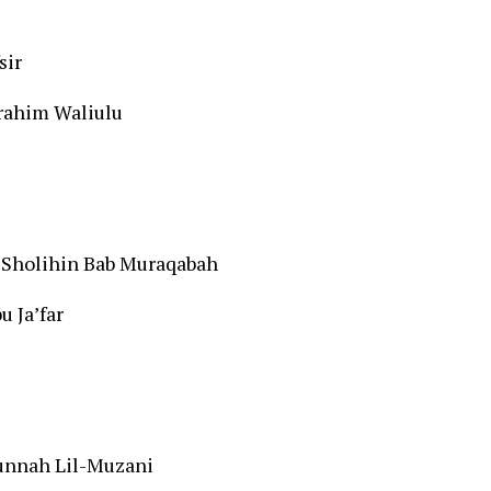
sir
rahim Waliulu
 Sholihin Bab Muraqabah
u Ja’far
unnah Lil-Muzani