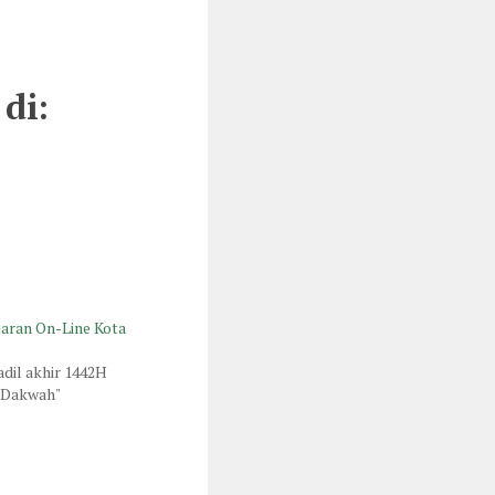
di:
jaran On-Line Kota
dil akhir 1442H
o Dakwah"