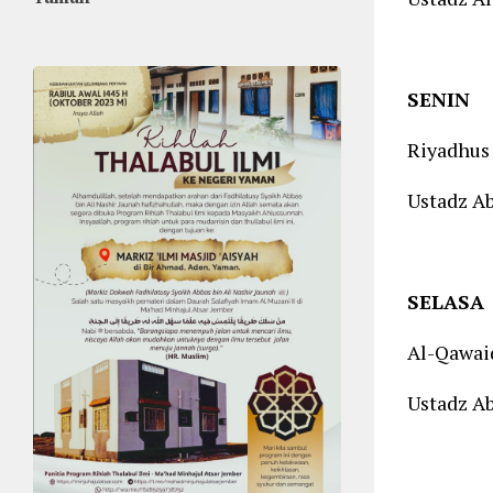
SENIN
Riyadhus
Ustadz A
SELASA
Al-Qawai
Ustadz A