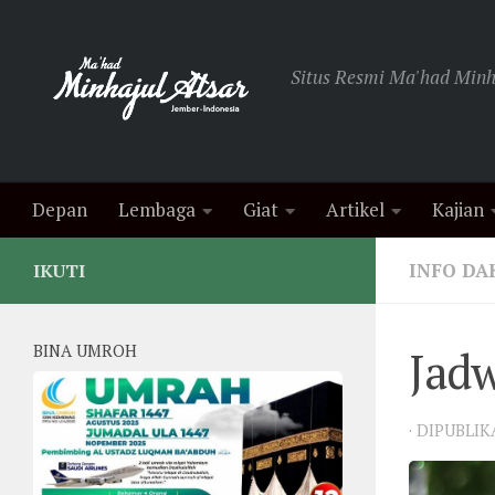
Skip to content
Situs Resmi Ma'had Minha
Depan
Lembaga
Giat
Artikel
Kajian
INFO D
IKUTI
BINA UMROH
Jadw
· DIPUBLI