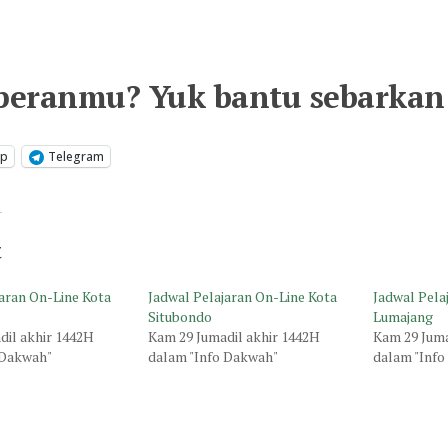
peranmu? Yuk bantu sebarkan 
pp
Telegram
t
jaran On-Line Kota
Jadwal Pelajaran On-Line Kota
Jadwal Pela
Situbondo
Lumajang
dil akhir 1442H
Kam 29 Jumadil akhir 1442H
Kam 29 Juma
 Dakwah"
dalam "Info Dakwah"
dalam "Inf