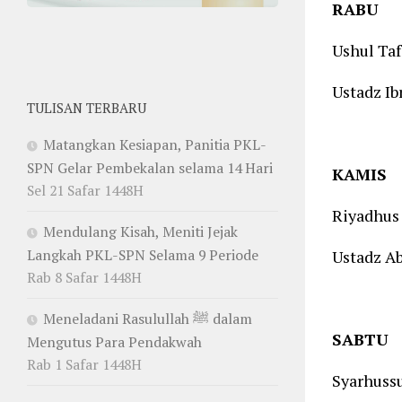
RABU
Ushul Taf
Ustadz Ib
TULISAN TERBARU
Matangkan Kesiapan, Panitia PKL-
SPN Gelar Pembekalan selama 14 Hari
KAMIS
Sel 21 Safar 1448H
Riyadhus
Mendulang Kisah, Meniti Jejak
Langkah PKL-SPN Selama 9 Periode
Ustadz Ab
Rab 8 Safar 1448H
Meneladani Rasulullah ﷺ dalam
SABTU
Mengutus Para Pendakwah
Rab 1 Safar 1448H
Syarhuss