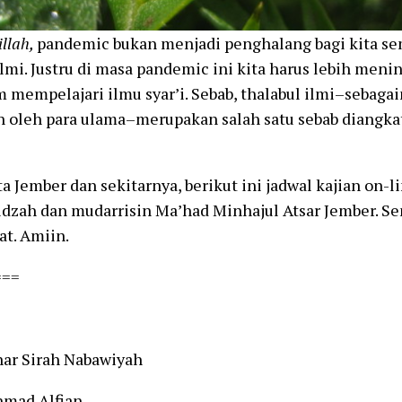
llah,
pandemic bukan menjadi penghalang bagi kita se
ilmi. Justru di masa pandemic ini kita harus lebih me
m mempelajari ilmu syar’i. Sebab, thalabul ilmi–sebag
n oleh para ulama–merupakan salah satu sebab diangk
a Jember dan sekitarnya, berikut ini jadwal kajian on-
idzah dan mudarrisin Ma’had Minhajul Atsar Jember. Se
t. Amiin.
===
ar Sirah Nabawiyah
hmad Alfian