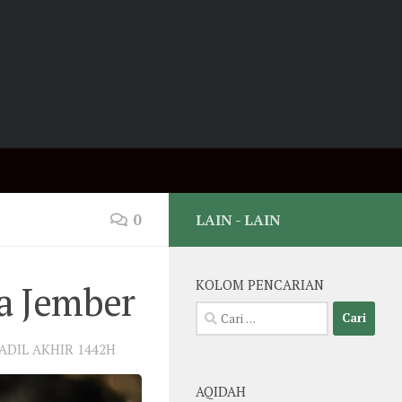
0
LAIN - LAIN
a Jember
KOLOM PENCARIAN
Cari
untuk:
ADIL AKHIR 1442H
AQIDAH