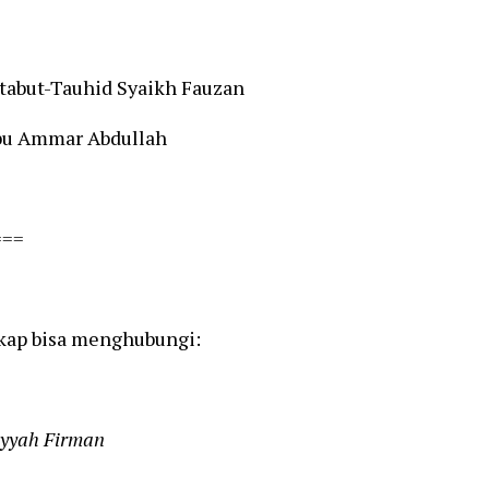
tabut-Tauhid Syaikh Fauzan
bu Ammar Abdullah
===
gkap bisa menghubungi:
yyah Firman