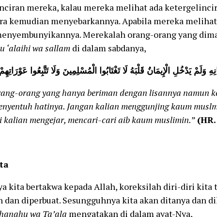
nciran mereka, kalau mereka melihat ada ketergelinci
a kemudian menyebarkannya. Apabila mereka melihat si
enyembunyikannya. Merekalah orang-orang yang dima
u ‘alaihi wa sallam
di dalam sabdanya,
وَلَمْ يَدْخُلِ الْإِيمَانُ قَلْبَهُ لَا تَغْتَابُوا الْمُسْلِمِينَ وَلَا تَتَّبِعُوا عَوْرَاتِهِمْ
ang-orang yang hanya beriman dengan lisannya namun k
nyentuh hatinya. Jangan kalian menggunjing kaum muslm
li kalian mengejar, mencari-cari aib kaum muslimin.
”
(HR
ta
 kita bertakwa kepada Allah, koreksilah diri-diri kita
 dan diperbuat. Sesungguhnya kita akan ditanya dan di
hanahu wa Ta’ala
mengatakan di dalam ayat-Nya,