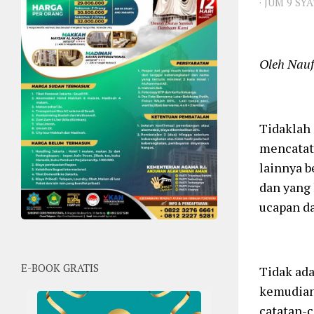
·
JUM 9 SY
Oleh Nauf
Tidaklah 
mencatat 
lainnya b
dan yang 
ucapan da
E-BOOK GRATIS
Tidak ada
kemudian 
catatan-c