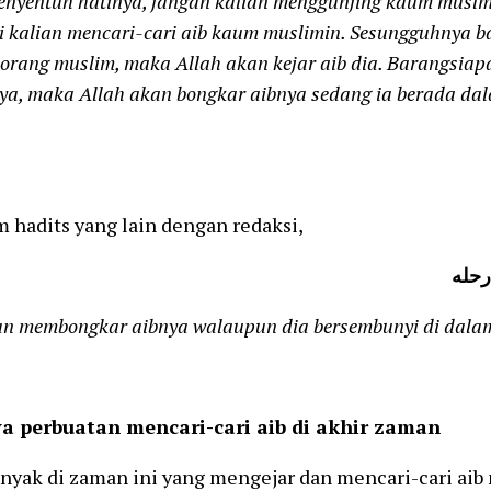
nyentuh hatinya, jangan kalian menggunjing kaum muslm
li kalian mencari-cari aib kaum muslimin. Sesungguhnya 
seorang muslim, maka Allah akan kejar aib dia. Barangsia
nya, maka Allah akan bongkar aibnya sedang ia berada d
 hadits yang lain dengan redaksi,
حله
an membongkar aibnya walaupun dia bersembunyi di dala
 perbuatan mencari-cari aib di akhir zaman
nyak di zaman ini yang mengejar dan mencari-cari aib