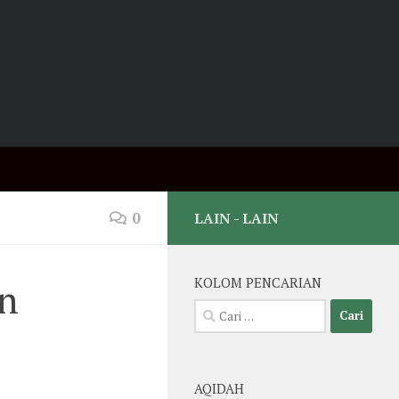
0
LAIN - LAIN
an
KOLOM PENCARIAN
Cari
untuk:
AQIDAH