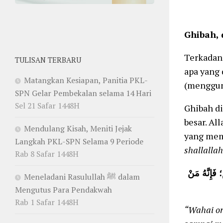
Ghibah, 
Terkadan
TULISAN TERBARU
apa yang 
Matangkan Kesiapan, Panitia PKL-
(menggun
SPN Gelar Pembekalan selama 14 Hari
Sel 21 Safar 1448H
Ghibah di
besar. A
Mendulang Kisah, Meniti Jejak
yang mema
Langkah PKL-SPN Selama 9 Periode
shallalla
Rab 8 Safar 1448H
 فَإِنَّهُ مَنْ
Meneladani Rasulullah ﷺ dalam
Mengutus Para Pendakwah
Rab 1 Safar 1448H
“Wahai or