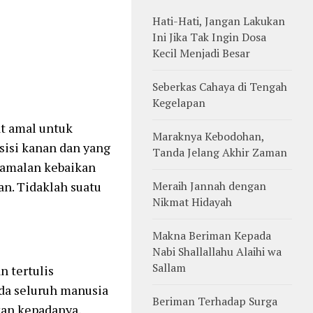
Hati-Hati, Jangan Lakukan
Ini Jika Tak Ingin Dosa
Kecil Menjadi Besar
Seberkas Cahaya di Tengah
Kegelapan
at amal untuk
Maraknya Kebodohan,
sisi kanan dan yang
Tanda Jelang Akhir Zaman
n-amalan kebaikan
n. Tidaklah suatu
Meraih Jannah dengan
Nikmat Hidayah
Makna Beriman Kepada
Nabi Shallallahu Alaihi wa
Sallam
n tertulis
ada seluruh manusia
Beriman Terhadap Surga
kan kepadanya,