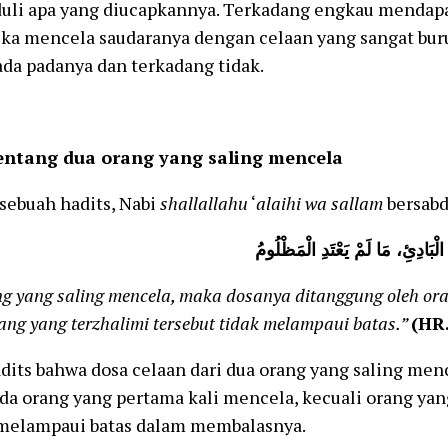
duli apa yang diucapkannya. Terkadang engkau mendapa
ka mencela saudaranya dengan celaan yang sangat bur
ada padanya dan terkadang tidak.
entang dua orang yang saling mencela
sebuah hadits, Nabi
shallallahu
‘
alaihi
wa
sallam
bersabd
الْبَادِئِ، مَا لَمْ يَعْتَدِ الْمَظْلُومُ
g yang saling mencela, maka dosanya ditanggung oleh or
ang yang terzhalimi tersebut tidak melampaui batas.”
(HR.
its bahwa dosa celaan dari dua orang yang saling men
da orang yang pertama kali mencela, kecuali orang yan
 melampaui batas dalam membalasnya.