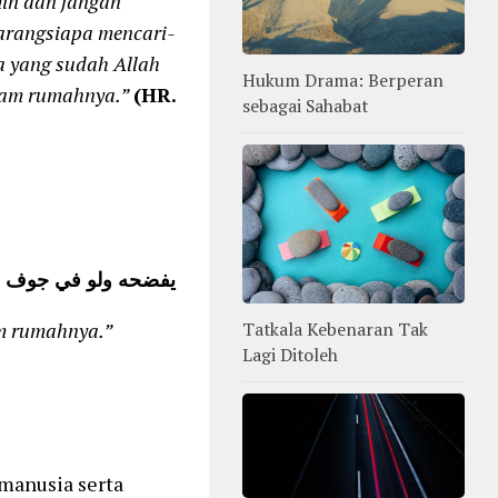
in dan jangan
barangsiapa mencari-
pa yang sudah Allah
Hukum Drama: Berperan
alam rumahnya.”
(HR.
sebagai Sahabat
يفضحه ولو في جوف ر
m rumahnya.”
Tatkala Kebenaran Tak
Lagi Ditoleh
 manusia serta