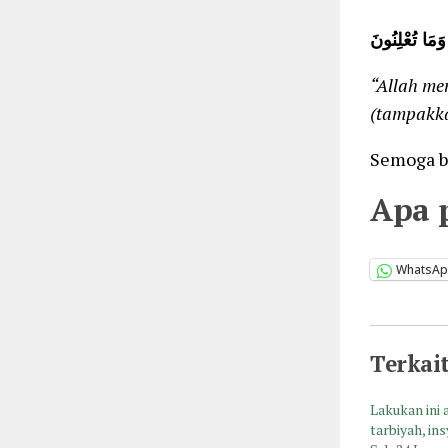
وَمَا تُعْلِنُونَ
“Allah me
(tampakka
Semoga b
Apa 
WhatsA
Terkai
Lakukan ini 
tarbiyah, in