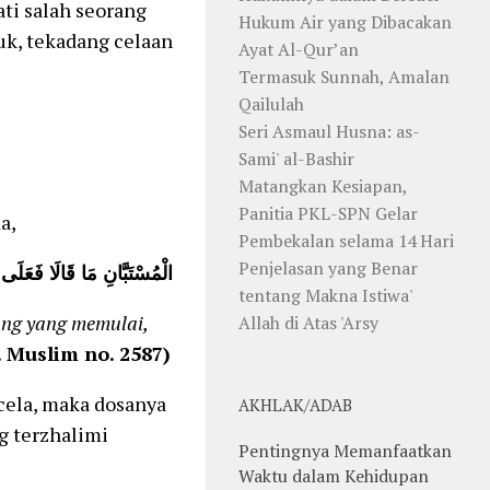
ti salah seorang
Hukum Air yang Dibacakan
uk, tekadang celaan
Ayat Al-Qur’an
Termasuk Sunnah, Amalan
Qailulah
Seri Asmaul Husna: as-
Sami' al-Bashir
Matangkan Kesiapan,
Panitia PKL-SPN Gelar
a,
Pembekalan selama 14 Hari
Penjelasan yang Benar
الْمُسْتَبَّانِ مَا قَالَا فَعَلَى 
tentang Makna Istiwa'
ang yang memulai,
Allah di Atas 'Arsy
 Muslim no. 2587)
cela, maka dosanya
AKHLAK/ADAB
g terzhalimi
Pentingnya Memanfaatkan
Waktu dalam Kehidupan