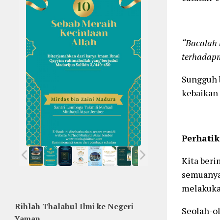
“Bacalah 
terhadap
Sungguh 
kebaikan 
Perhati
Kita ber
semuanya 
melakukan
Rihlah Thalabul Ilmi ke Negeri
Seolah-ol
Yaman