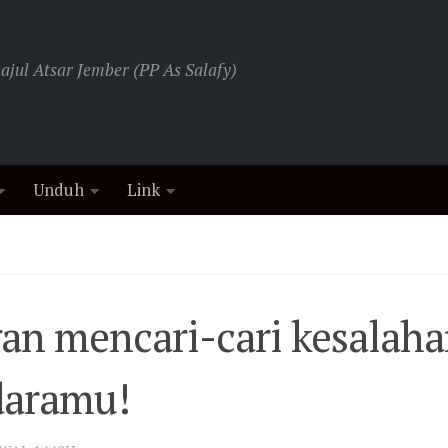
jul Atsar Jember (PP As Salafy)
Unduh
Link
an mencari-cari kesalah
daramu!