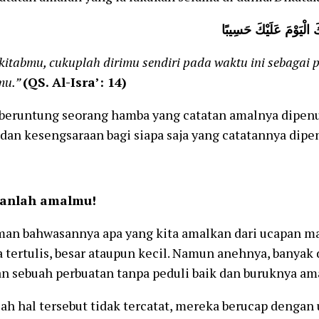
 الْيَوْمَ عَلَيْكَ حَسِيبًا
kitabmu, cukuplah dirimu sendiri pada waktu ini sebagai 
mu.”
(QS. Al-Isra’: 14)
beruntung seorang hamba yang catatan amalnya dipen
dan kesengsaraan bagi siapa saja yang catatannya dipe
kanlah amalmu!
iman bahwasannya apa yang kita amalkan dari ucapan m
tertulis, besar ataupun kecil. Namun anehnya, banyak d
 sebuah perbuatan tanpa peduli baik dan buruknya ama
ah hal tersebut tidak tercatat, mereka berucap dengan