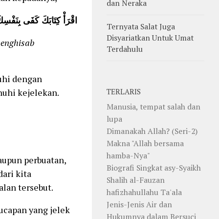
dan Neraka
اقْرَأْ كِتَابَكَ كَفَى بِنَفْسِكَ
Ternyata Salat Juga
Disyariatkan Untuk Umat
penghisab
Terdahulu
uhi dengan
nuhi kejelekan.
TERLARIS
Manusia, tempat salah dan
lupa
Dimanakah Allah? (Seri-2)
Makna "Allah bersama
hamba-Nya"
aupun perbuatan,
Biografi Singkat asy-Syaikh
ari kita
Shalih al-Fauzan
lan tersebut.
hafizhahullahu Ta'ala
Jenis-Jenis Air dan
 ucapan yang jelek
Hukumnya dalam Bersuci