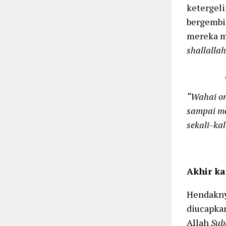
ketergeli
bergembir
mereka m
shallallah
“Wahai or
sampai me
sekali-ka
Akhir ka
Hendaknya
diucapkan
Allah
Sub