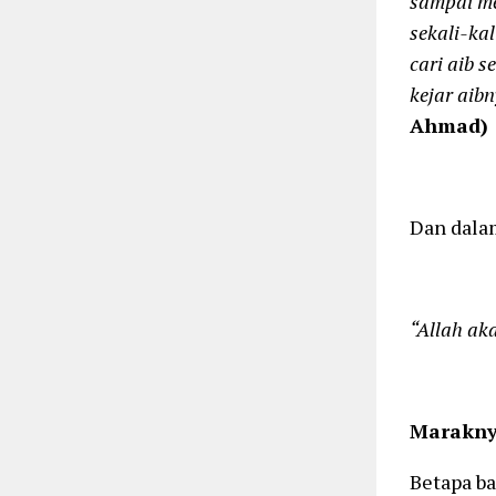
sampai me
sekali-ka
cari aib 
kejar aib
Ahmad)
Dan dalam
“Allah ak
Maraknya
Betapa ba