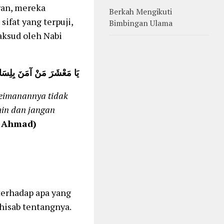
ran, mereka
Berkah Mengikuti
fat yang terpuji,
Bimbingan Ulama
ksud oleh Nabi
يَا مَعْشَرَ مَنْ آمَنَ بِلِسَانِهِ 
eimanannya tidak
in dan jangan
. Ahmad)
 terhadap apa yang
hisab tentangnya.