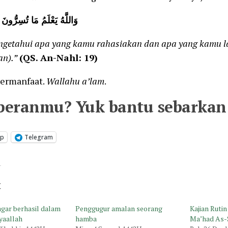
وَاللَّهُ يَعْلَمُ مَا تُسِرُّونَ 
ngetahui apa yang kamu rahasiakan dan apa yang kamu l
n).”
(QS. An-Nahl: 19)
ermanfaat.
Wallahu a’lam
.
peranmu? Yuk bantu sebarkan 
pp
Telegram
t
agar berhasil dalam
Penggugur amalan seorang
Kajian Ruti
syaallah
hamba
Ma’had As-