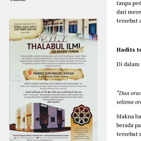
tanpa pe
dari mere
tersebut 
Hadits t
Di dalam 
“Dua oran
selama or
Makna had
berada pa
tersebut