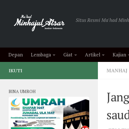
Skip to content
Situs Resmi Ma'had Minha
Depan
Lembaga
Giat
Artikel
Kajian
MANHAJ
IKUTI
BINA UMROH
Jang
sau