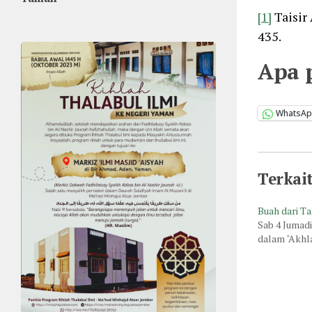
[1]
Taisir
435.
Apa 
WhatsA
Terkai
Buah dari T
Sab 4 Jumad
dalam "Akhl