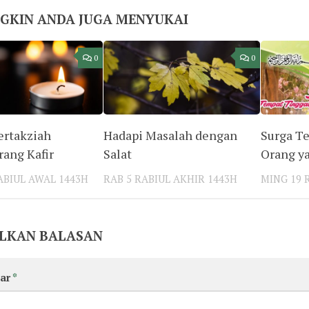
GKIN ANDA JUGA MENYUKAI
0
0
rtakziah
Hadapi Masalah dengan
Surga T
ang Kafir
Salat
Orang y
ABIUL AWAL 1443H
RAB 5 RABIUL AKHIR 1443H
MING 19 
LKAN BALASAN
ar
*