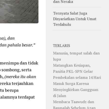
dan Neraka
Ternyata Salat Juga
Disyariatkan Untuk Umat
Terdahulu
na), dan
dan pahala besar.”
TERLARIS
Manusia, tempat salah dan
lupa
 menimpa dan tidak
Matangkan Kesiapan,
p sombong, serta
Panitia PKL-SPN Gelar
ah,
(mereka itu akan
Pembekalan selama 14 Hari
ereka terjauhkan
Masuk Surga Karena
Menyingkirkan Gangguan
tu berupa
di Jalan
dalamnya terdapat
Membaca Taawudz dan
Basmalah Sebelum Azan