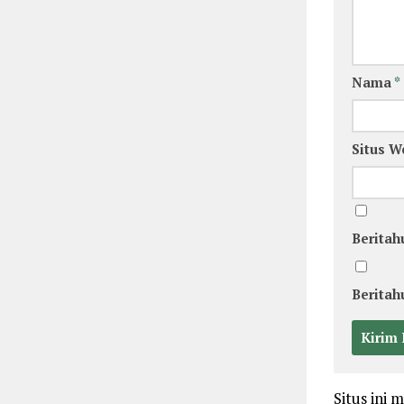
Nama
*
Situs W
Beritah
Beritah
Situs ini