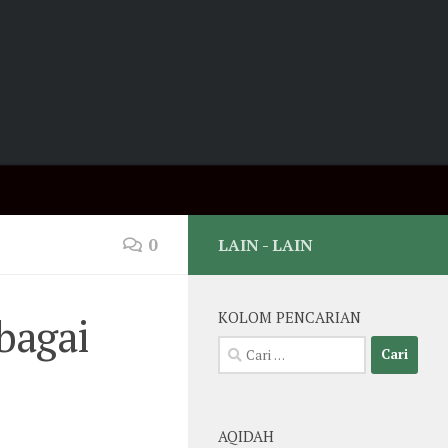
0
LAIN - LAIN
bagai
KOLOM PENCARIAN
Cari
untuk:
AQIDAH