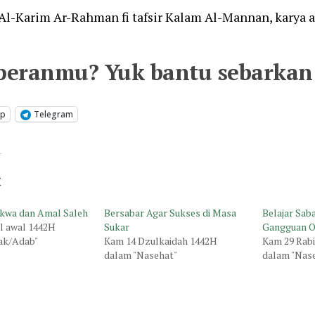
 Al-Karim Ar-Rahman fi tafsir Kalam Al-Mannan, karya as
peranmu? Yuk bantu sebarkan 
pp
Telegram
t
akwa dan Amal Saleh
Bersabar Agar Sukses di Masa
Belajar Sa
il awal 1442H
Sukar
Gangguan O
ak/Adab"
Kam 14 Dzulkaidah 1442H
Kam 29 Rabi
dalam "Nasehat"
dalam "Nas