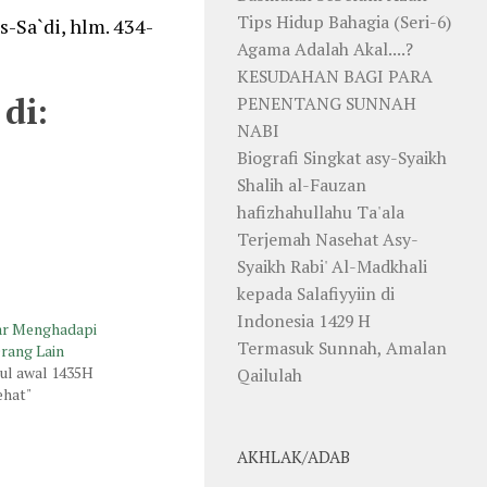
Tips Hidup Bahagia (Seri-6)
-Sa`di, hlm. 434-
Agama Adalah Akal....?
KESUDAHAN BAGI PARA
di:
PENENTANG SUNNAH
NABI
Biografi Singkat asy-Syaikh
Shalih al-Fauzan
hafizhahullahu Ta'ala
Terjemah Nasehat Asy-
Syaikh Rabi' Al-Madkhali
kepada Salafiyyiin di
Indonesia 1429 H
bar Menghadapi
Termasuk Sunnah, Amalan
rang Lain
ul awal 1435H
Qailulah
ehat"
AKHLAK/ADAB