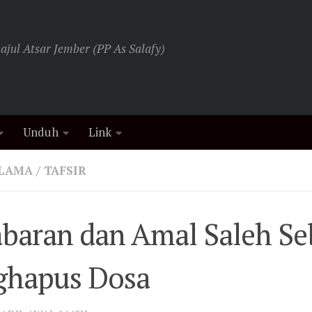
jul Atsar Jember (PP As Salafy)
Unduh
Link
ULAMA
/
TAFSIR
baran dan Amal Saleh Se
ghapus Dosa