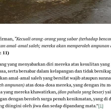
firman,
“Kecuali orang-orang yang sabar (terhadap benca
kan amal-amal saleh; mereka
akan memp
eroleh ampunan 
: 11)
ang yang menyabarkan diri mereka atas kesulitan yang
asa, serta bersabar dalam kelapangan dan tidak bersika
an amal-amal saleh yang bersifat wajib ataupun sunn
eh ampunan)
atas dosa-dosa mereka, yang dengan itu m
la yang mereka khawatirkan,
(dan pahala yang besar)
yai
an dengan beroleh surga penuh kenikmatan, yang di 
ng diingini oleh jiwa dan sedap dipandang mata.”
[1]