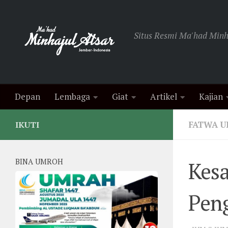
Skip to content
Situs Resmi Ma'had Minha
Depan
Lembaga
Giat
Artikel
Kajian
FATWA 
IKUTI
BINA UMROH
Kesa
Pen