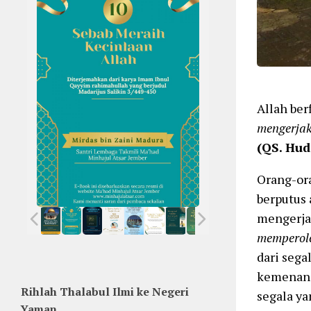
Allah ber
mengerja
(QS. Hud
Orang-or
berputus 
mengerjak
memperol
dari sega
kemenang
Rihlah Thalabul Ilmi ke Negeri
segala ya
Yaman