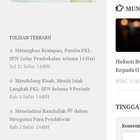
MUN
TULISAN TERBARU
Matangkan Kesiapan, Panitia PKL-
SPN Gelar Pembekalan selama 14 Hari
Hukum Be
Sel 21 Safar 1448H
Kepada Or
Mendulang Kisah, Meniti Jejak
MING 11 R
Langkah PKL-SPN Selama 9 Periode
Rab 8 Safar 1448H
TINGGA
Meneladani Rasulullah ﷺ dalam
Mengutus Para Pendakwah
Koment
Rab 1 Safar 1448H