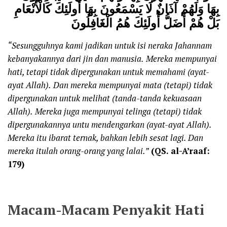
بِهَا وَلَهُمْ آذَانٌ لَا يَسْمَعُونَ بِهَا أُولَئِكَ كَالْأَنْعَامِ
بَلْ هُمْ أَضَلُّ أُولَئِكَ هُمُ الْغَافِلُونَ
“S
esungguhnya kami jadikan untuk isi neraka Jahannam
kebanyakan
nya
dari jin dan manusia
.
M
ereka mempunyai
hati, tetapi tidak dipergunakan untuk memahami (ayat-
ayat Allah)
.
D
an mereka mempunyai mata (tetapi) tidak
dipergunakan untuk melihat (tanda-tanda kekuasaan
Allah)
.
M
ereka
juga
mempunyai telinga (tetapi) tidak
dipergunakannya untu mendengarkan (ayat-ayat Allah).
Mereka itu
ibarat
ternak, bahkan lebih sesat lagi.
Dan
m
ereka itulah orang-orang
yang
lalai.
”
(
QS. a
l-A’raaf:
179)
Macam-Macam Penyakit Hati