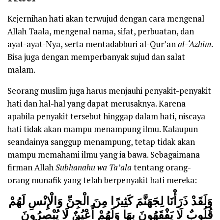
Kejernihan hati akan terwujud dengan cara mengenal
Allah Taala, mengenal nama, sifat, perbuatan, dan
ayat-ayat-Nya, serta mentadabburi al-Qur’an
a
l-‘A
z
him
.
Bisa juga dengan memperbanyak sujud dan salat
malam.
Seorang muslim juga harus menjauhi penyakit-penyakit
hati dan hal-hal yang dapat merusaknya. Karena
apabila penyakit tersebut hinggap dalam hati, niscaya
hati tidak akan mampu menampung ilmu. Kalaupun
seandainya sanggup menampung, tetap tidak akan
mampu memahami ilmu yang ia bawa. Sebagaimana
firman Allah
Subhanahu wa Ta’ala
tentang orang-
orang munafik yang telah berpenyakit hati mereka:
وَلَقَدْ ذَرَأْنَا لِجَهَنَّمَ كَثِيرًا مِنَ الْجِنِّ وَالْإِنْسِ لَهُمْ
قُلُوبٌ لَا يَفْقَهُونَ بِهَا وَلَهُمْ أَعْيُنٌ لَا يُبْصِرُونَ