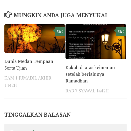
MUNGKIN ANDA JUGA MENYUKAI
0
0
Dunia Medan Tempaan
Kokoh di atas keimanan
Serta Ujian
setelah berlalunya
KAM 1 JUMADIL AKHIR
Ramadhan
1442H
RAB 7 SYAWAL 1442H
TINGGALKAN BALASAN