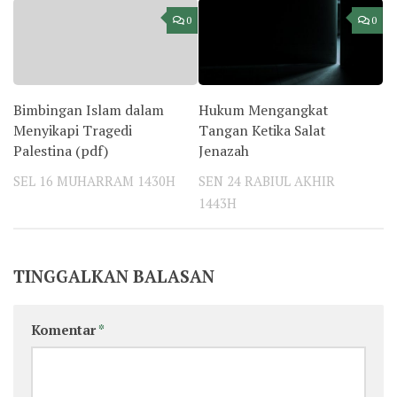
0
0
Bimbingan Islam dalam
Hukum Mengangkat
Menyikapi Tragedi
Tangan Ketika Salat
Palestina (pdf)
Jenazah
SEL 16 MUHARRAM 1430H
SEN 24 RABIUL AKHIR
1443H
TINGGALKAN BALASAN
Komentar
*