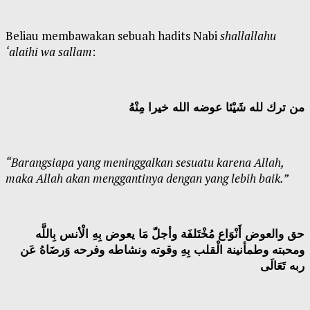
Beliau membawakan sebuah hadits Nabi
shallallahu
‘alaihi wa sallam
:
من ترك لله شَيْئا عوضه الله خيرا مِنْهُ
“Barangsiapa yang meninggalkan sesuatu karena Allah,
maka Allah akan menggantinya dengan yang lebih baik.”
حق والعوض أَنْوَاع مُخْتَلفَة وأجلّ مَا يعوض بِهِ الْأنس بِاللَّه
ومحبته وطمأنينة الْقلب بِهِ وقوته ونشاطه وفرحه وَرضَاهُ عَن
ربه تَعَالَى