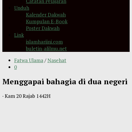
Catatan Pelajaran
Unduh
Kalender Dakwah
Kumpulan E-Book
Poster Dakwah
Link
islamhariini.com
buletin-alilmu.net
Fatwa Ulama
/
Nasehat
0
Menggapai bahagia di dua negeri
·
Kam 20 Rajab 1442H