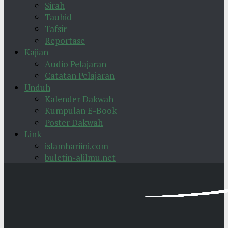
Sirah
Tauhid
Tafsir
Reportase
Kajian
Audio Pelajaran
Catatan Pelajaran
Unduh
Kalender Dakwah
Kumpulan E-Book
Poster Dakwah
Link
islamhariini.com
buletin-alilmu.net