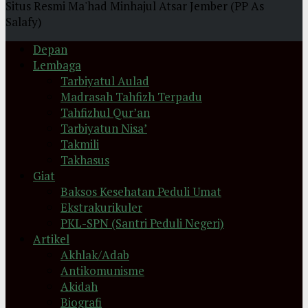
Situs Resmi Ma'had Minhajul Atsar Jember (PP As
Salafy)
Depan
Lembaga
Tarbiyatul Aulad
Madrasah Tahfizh Terpadu
Tahfizhul Qur’an
Tarbiyatun Nisa’
Takmili
Takhasus
Giat
Baksos Kesehatan Peduli Umat
Ekstrakurikuler
PKL-SPN (Santri Peduli Negeri)
Artikel
Akhlak/Adab
Antikomunisme
Akidah
Biografi