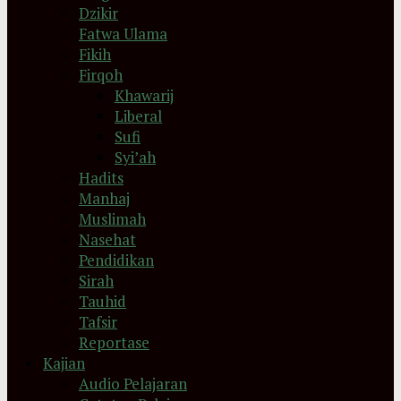
Dzikir
Fatwa Ulama
Fikih
Firqoh
Khawarij
Liberal
Sufi
Syi’ah
Hadits
Manhaj
Muslimah
Nasehat
Pendidikan
Sirah
Tauhid
Tafsir
Reportase
Kajian
Audio Pelajaran