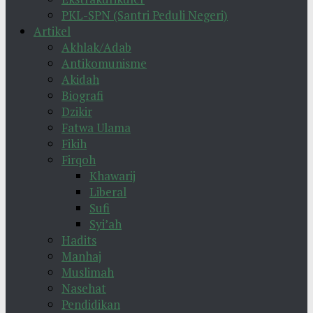
PKL-SPN (Santri Peduli Negeri)
Artikel
Akhlak/Adab
Antikomunisme
Akidah
Biografi
Dzikir
Fatwa Ulama
Fikih
Firqoh
Khawarij
Liberal
Sufi
Syi’ah
Hadits
Manhaj
Muslimah
Nasehat
Pendidikan