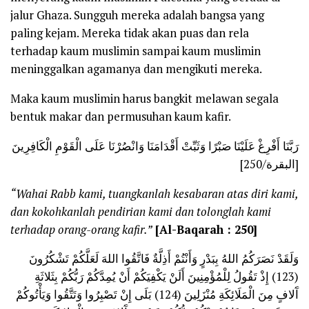
jalur Ghaza. Sungguh mereka adalah bangsa yang
paling kejam. Mereka tidak akan puas dan rela
terhadap kaum muslimin sampai kaum muslimin
meninggalkan agamanya dan mengikuti mereka.
Maka kaum muslimin harus bangkit melawan segala
bentuk makar dan permusuhan kaum kafir.
رَبَّنَا أَفْرِغْ عَلَيْنَا صَبْرًا وَثَبِّتْ أَقْدَامَنَا وَانْصُرْنَا عَلَى الْقَوْمِ الْكَافِرِينَ
[البقرة/250]
“Wahai Rabb kami, tuangkanlah kesabaran atas diri kami,
dan kokohkanlah pendirian kami dan tolonglah kami
terhadap orang-orang kafir.”
[Al-Baqarah : 250]
وَلَقَدْ نَصَرَكُمُ اللهُ بِبَدْرٍ وَأَنْتُمْ أَذِلَّةٌ فَاتَّقُوا اللهَ لَعَلَّكُمْ تَشْكُرُونَ
(123) إِذْ تَقُولُ لِلْمُؤْمِنِينَ أَلَنْ يَكْفِيَكُمْ أَنْ يُمِدَّكُمْ رَبُّكُمْ بِثَلاثَةِ
آَلافٍ مِنَ الْمَلَائِكَةِ مُنْزَلِينَ (124) بَلَى إِنْ تَصْبِرُوا وَتَتَّقُوا وَيَأْتُوكُمْ