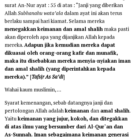
surat An-Nur ayat : 55 di atas : “Janji yang diberikan
Allah
Subhanahu wata’ala
dalam ayat ini akan terus
berlaku sampai hari kiamat. Selama mereka
menegakkan
keimanan dan amal shalih
maka pasti
akan diperoleh apa yang dijanjikan Allah kepada
mereka.
Adapun jika kemudian mereka dapat
dikuasai oleh orang-orang kafir dan munafik,
maka itu disebabkan mereka menyia-nyiakan iman
dan amal shalih (yang diperintahkan kepada
mereka).”
[
Tafs
i
r As Sa’di
]
Wahai kaum muslimin, …
Syarat kemenangan, sebab datangnya janji dan
pertolongan Allah adalah
keimanan
dan
amal shalih
.
Yaitu
keimanan yang jujur, kokoh, dan ditegakkan
di atas ilmu yang bersumber dari Al-Qur`an dan
As-Sunnah. Iman sebagaimana keimanan generasi