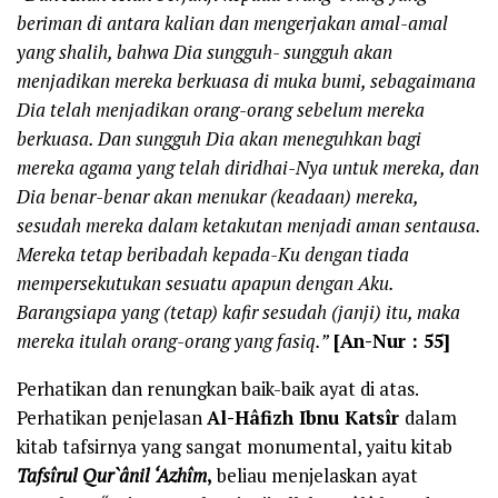
beriman di antara kalian dan mengerjakan amal-amal
yang shalih, bahwa Dia sungguh- sungguh akan
menjadikan mereka berkuasa di muka bumi, sebagaimana
Dia telah menjadikan orang-orang sebelum mereka
berkuasa. Dan sungguh Dia akan meneguhkan bagi
mereka agama yang telah diridhai-Nya untuk mereka, dan
Dia benar-benar akan menukar (keadaan) mereka,
sesudah mereka dalam ketakutan menjadi aman sentausa.
Mereka tetap beribadah kepada-Ku dengan tiada
mempersekutukan sesuatu apapun dengan Aku.
Barangsiapa yang (tetap) kafir sesudah (janji) itu, maka
mereka itulah orang-orang yang fasiq.”
[An-Nur : 55]
Perhatikan dan renungkan baik-baik ayat di atas.
Perhatikan penjelasan
Al-Hâfizh Ibnu Katsîr
dalam
kitab tafsirnya yang sangat monumental, yaitu kitab
Tafsîrul Qur`ânil ‘Azhîm
,
beliau menjelaskan ayat