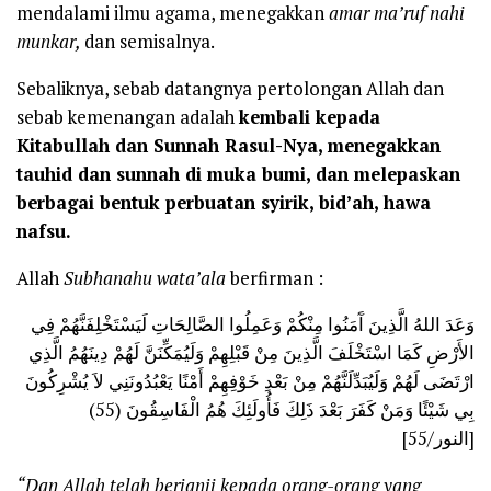
mendalami ilmu agama, menegakkan
amar ma’ruf nahi
munkar,
dan semisalnya.
Sebaliknya, sebab datangnya pertolongan Allah dan
sebab kemenangan adalah
kembali kepada
Kitabullah dan Sunnah Rasul-Nya, menegakkan
tauhid dan sunnah di muka bumi, dan melepaskan
berbagai bentuk perbuatan syirik, bid’ah, hawa
nafsu.
Allah
Subhanahu wata’ala
berfirman :
وَعَدَ اللهُ الَّذِينَ آَمَنُوا مِنْكُمْ وَعَمِلُوا الصَّالِحَاتِ لَيَسْتَخْلِفَنَّهُمْ فِي
الأَرْضِ كَمَا اسْتَخْلَفَ الَّذِينَ مِنْ قَبْلِهِمْ وَلَيُمَكِّنَنَّ لَهُمْ دِينَهُمُ الَّذِي
ارْتَضَى لَهُمْ وَلَيُبَدِّلَنَّهُمْ مِنْ بَعْدِ خَوْفِهِمْ أَمْنًا يَعْبُدُونَنِي لاَ يُشْرِكُونَ
بِي شَيْئًا وَمَنْ كَفَرَ بَعْدَ ذَلِكَ فَأُولَئِكَ هُمُ الْفَاسِقُونَ (55)
[النور/55]
“Dan Allah telah berjanji kepada orang-orang yang