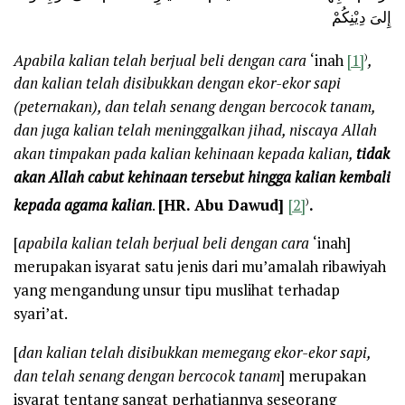
إِلىَ دِيْنِكُمْ
)
Apabila kalian telah berjual beli dengan cara
‘inah
[1]
,
dan kalian telah disibukkan dengan ekor-ekor sapi
(peternakan), dan telah senang dengan bercocok tanam,
dan juga kalian telah meninggalkan jihad, niscaya Allah
akan timpakan pada kalian kehinaan kepada kalian,
tidak
akan Allah cabut kehinaan tersebut hingga kalian kembali
)
kepada agama kalian
.
[HR. Abu Dawud]
[2]
.
[
apabila kalian telah berjual beli dengan cara
‘inah]
merupakan isyarat satu jenis dari mu’amalah ribawiyah
yang mengandung unsur tipu muslihat terhadap
syari’at.
[
dan kalian telah disibukkan memegang ekor-ekor sapi,
dan telah senang dengan bercocok tanam
] merupakan
isyarat tentang sangat perhatiannya seseorang