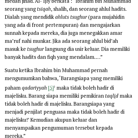
medan jihad. Al-‘Ijly berkata : “Ibrahim bin Muhammad
seorang yang
tsiqah
, shalih, dan seorang ahlul hadits.
Dialah yang mendidik
ahluts tsughur
(para mujahidin
yang ada di front pertempuran) dan mengajarkan
sunnah kepada mereka, dia juga menegakkan amar
ma’ruf nahi munkar. Jika ada seorang ahlul bid’ah
masuk ke
tsughur
langsung dia usir keluar. Dia memiliki
banyak hadits dan fiqh yang mendalam… .”
Suatu ketika Ibrahim bin Muhammad pernah
mengumumkan bahwa, ‘Barangsiapa yang memiliki
)
paham
qadariyyah
[5]
maka tidak boleh hadir di
majelisku. Barang siapa memiliki pemikiran
taql
i
d
maka
tidak boleh hadir di majelisku. Barangsiapa yang
menjadi penjilat penguasa maka tidak boleh hadir di
majelisku!’ Kemudian akupun keluar dan
menyampaikan pengumuman tersebut kepada
mereka.”