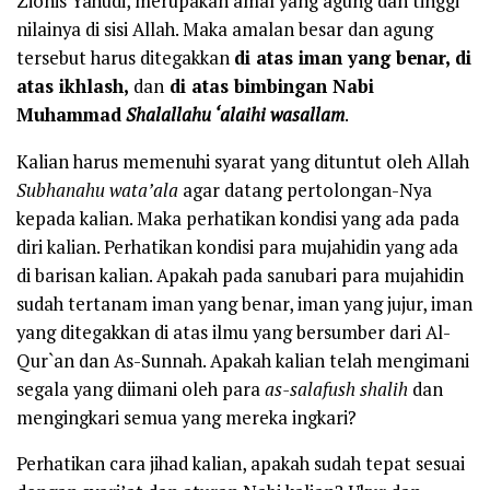
Zionis Yahudi, merupakan amal yang agung dan tinggi
nilainya di sisi Allah. Maka amalan besar dan agung
tersebut harus ditegakkan
di atas iman yang benar, di
atas ikhlash,
dan
di atas bimbingan Nabi
Muhammad
Shalallahu ‘alaihi wasallam
.
Kalian harus memenuhi syarat yang dituntut oleh Allah
Subhanahu wata’ala
agar datang pertolongan-Nya
kepada kalian. Maka perhatikan kondisi yang ada pada
diri kalian. Perhatikan kondisi para mujahidin yang ada
di barisan kalian. Apakah pada sanubari para mujahidin
sudah tertanam iman yang benar, iman yang jujur, iman
yang ditegakkan di atas ilmu yang bersumber dari Al-
Qur`an dan As-Sunnah. Apakah kalian telah mengimani
segala yang diimani oleh para
as-salafush shalih
dan
mengingkari semua yang mereka ingkari?
Perhatikan cara jihad kalian, apakah sudah tepat sesuai