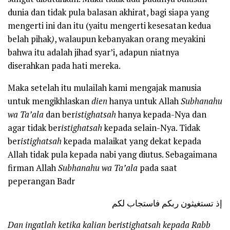
dunia dan tidak pula balasan akhirat, bagi siapa yang
mengerti ini dan itu (yaitu mengerti kesesatan kedua
belah pihak
)
, walaupun kebanyakan orang meyakini
bahwa itu adalah jihad syar’i, adapun niatnya
diserahkan pada hati mereka.
Maka setelah itu mulailah kami mengajak manusia
untuk mengikhlaskan
dien
hanya untuk Allah
Subhanahu
wa Ta’ala
dan ber
istighatsah
hanya kepada-Nya dan
agar tidak ber
istighatsah
kepada selain-Nya. Tidak
ber
istighatsah
kepada malaikat yang dekat kepada
Allah tidak pula kepada nabi yang diutus. Sebagaimana
firman Allah
Subhanahu wa Ta’ala
pada saat
peperangan Badr
إذ تستغيثون ربكم فاستجاب لكم
Dan ingatlah ketika kalian beristighatsah kepada Rabb