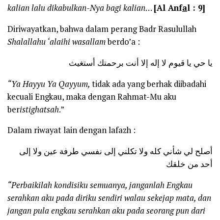
kalian lalu dikabulkan-Nya bagi kalian
…
[Al Anf
a
l : 9]
Diriwayatkan, bahwa dalam perang Badr Rasulullah
Shalallahu ‘alaihi wasallam
berdo’a :
يا حي يا قيوم لا إله إلا أنت برحمتك أستغيث
“Ya Hayyu Ya Qayyum,
tidak ada yang berhak diibadahi
kecuali Engkau, maka dengan Rahmat-Mu aku
ber
istighatsah
.”
Dalam riwayat lain dengan lafazh :
أصلح لي شأني كله ولا تكلني إلى نفسي طرفة عين ولا إلى
أحد من خلقك
“Perbaikilah kondisiku semuanya, janganlah Engkau
serahkan aku pada diriku sendiri walau sekejap mata, dan
jangan pula engkau serahkan aku pada seorang pun dari