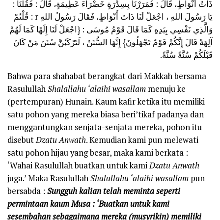
ذَاتُ أَنْوَاطٍ، قَالَ : فَمَرَرْنَا بِسِدْرَةٍ خَضْرَاءَ عَظِيمَةٍ، قَالَ : فَقُلْنَا :
يَا رَسُولَ اللهِ ، اجْعَلْ لَنَا ذَاتَ أَنْوَاطٍ، فَقَالَ رَسُولُ اللهِ r : قُلْتُمْ
وَالَّذِي نَفْسِي بِيَدِهِ كَمَا قَالَ قَوْمُ مُوسَى : {اجْعَلْ لَنَا إِلَهًا كَمَا لَهُمْ
آلِهَةً قَالَ إِنَّكُمْ قَوْمٌ تَجْهَلُونَ} إِنَّهَا السُّنَنُ ، لَتَرْكَبُنَّ سُنَنَ مَنْ كَانَ
قَبْلَكُمْ سُنَّةً سُنَّةً.
Bahwa para shahabat berangkat dari Makkah bersama
Rasulullah
Shalallahu ‘alaihi wasallam
menuju ke
(pertempuran) Hunain. Kaum kafir ketika itu memiliki
satu pohon yang mereka biasa beri’tikaf padanya dan
menggantungkan senjata-senjata mereka, pohon itu
disebut
Dzatu Anwath
. Kemudian kami pun melewati
satu pohon hijau yang besar, maka kami berkata :
‘Wahai Rasulullah buatkan untuk kami
Dzatu Anwath
juga.’ Maka Rasulullah
Shalallahu ‘alaihi wasallam
pun
bersabda :
Sungguh kalian telah meminta seperti
permintaan kaum Musa : ‘Buatkan untuk kami
sesembahan sebagaimana mereka (musyrikin) memiliki