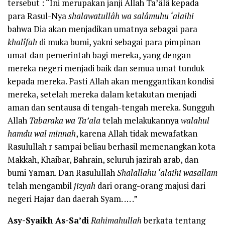
tersebut : “Ini merupakan janji Allah Ta’âlâ kepada
para Rasul-Nya
shalawatullâh wa salâmuhu ‘alaihi
bahwa Dia akan menjadikan umatnya sebagai para
khalîfah
di muka bumi, yakni sebagai para pimpinan
umat dan pemerintah bagi mereka, yang dengan
mereka negeri menjadi baik dan semua umat tunduk
kepada mereka. Pasti Allah akan menggantikan kondisi
mereka, setelah mereka dalam ketakutan menjadi
aman dan sentausa di tengah-tengah mereka. Sungguh
Allah
Tabaraka wa Ta’ala
telah melakukannya
walahul
hamdu wal minnah
, karena Allah tidak mewafatkan
Rasulullah r sampai beliau berhasil memenangkan kota
Makkah, Khaibar, Bahrain, seluruh jazirah arab, dan
bumi Yaman. Dan Rasulullah
Shalallahu ‘alaihi wasallam
telah mengambil
jizyah
dari orang-orang majusi dari
negeri Hajar dan daerah Syam. … .”
Asy-Syaikh As-Sa’di
Rahimahullah
berkata tentang