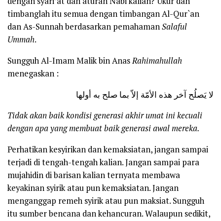
dengan syari’at dan aturan Nabi kalian? Ukur dan
timbanglah itu semua dengan timbangan Al-Qur`an
dan As-Sunnah berdasarkan pemahaman
Salaful
Ummah
.
Sungguh Al-Imam Malik bin Anas
Rahimahullah
menegaskan :
لا يَصلُح آخر هذه الأمّة إلاّ بما صلح به أولها
Tidak akan baik kondisi generasi akhir umat ini kecuali
dengan apa yang membuat baik generasi awal mereka.
Perhatikan kesyirikan dan kemaksiatan, jangan sampai
terjadi di tengah-tengah kalian. Jangan sampai para
mujahidin di barisan kalian ternyata membawa
keyakinan syirik atau pun kemaksiatan. Jangan
menganggap remeh syirik atau pun maksiat. Sungguh
itu sumber bencana dan kehancuran. Walaupun sedikit,