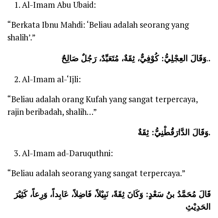
Al-Imam Abu Ubaid:
“Berkata Ibnu Mahdi: ‘Beliau adalah seorang yang
shalih’.”
وَقَالَ العِجْلِيُّ: كُوْفِيٌّ، ثِقَةٌ، مُتَعَبِّدٌ، رَجُلٌ صَالِحٌ
.
.
Al-Imam al-‘Ijli:
“Beliau adalah orang Kufah yang sangat terpercaya,
rajin beribadah, shalih…”
وَقَالَ الدَّارَقُطْنِيُّ: ثِقَةٌ.
Al-Imam ad-Daruquthni:
“Beliau adalah seorang yang sangat terpercaya.”
قَالَ مُحَمَّدُ بنُ سَعْدٍ: وَكَانَ ثِقَةً، نَبِيْلاً، فَاضِلاً، عَابِداً، وَرِعاً، كَثِيْرَ
الحَدِيْثِ