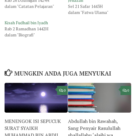
Rab 26 Dzulhijjah 1429H
Jenazah
dalam "Catatan Pelajaran"
Sel 21 Safar 1443H
dalam "Fatwa Ulama"
Kisah Fudhail bin Iyadh
Rab 2 Ramadhan 1442H
dalam "Biografi"
MUNGKIN ANDA JUGA MENYUKAI
0
0
MENENGOK ISI SEPUCUK
Abdullah bin Rawahah,
SURAT SYAIKH
Sang Penyair Rasulullah
MUHAMMAD BIN ABDIL
shallallahu ‘alaihi wa