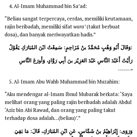
Al-Imam Muhammad bin Sa’ad:
“Beliau sangat terpercaya, cerdas, memiliki keutamaan,
rajin beribadah, memiliki sifat
wara’
(takut berbuat
dosa), dan banyak meriwayatkan hadis.”
وَقَالَ أَبُو وَهْبٍ مُحَمَّدُ بنُ مُزَاحِمٍ: سَمِعْتُ ابْنَ المُبَارَكِ يَقُوْلُ:
رَأَيْتُ أَعَبْدَ النَّاسِ عَبْدَ العَزِيْز بنَ أَبِي رَوَّادٍ، وَأَورَعَ النَّاسِ
………
،
Al-Imam Abu Wahb Muhammad bin Muzahim:
“Aku mendengar al-Imam Ibnul Mubarak berkata: ‘Saya
melihat orang yang paling rajin beribadah adalah Abdul
‘Aziz bin Abi Rawad, dan orang yang paling takut
terhadap dosa adalah…(beliau)’.”
وَرَوَى: إِبْرَاهِيْمُ بنُ شَمَّاسٍ، عَنِ ابْنِ المُبَارَكِ، قَالَ: مَا بَقِيَ