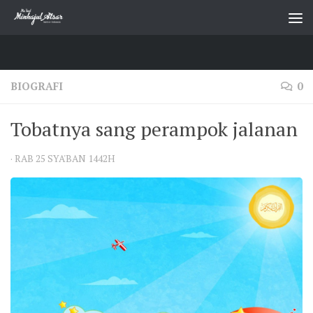
Skip to content
BIOGRAFI
0
Tobatnya sang perampok jalanan
·
RAB 25 SYA'BAN 1442H