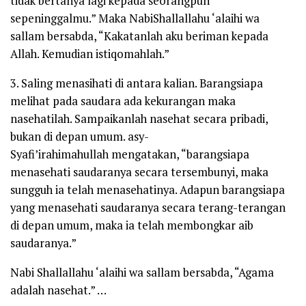
tidak bertanya lagi kepada seorangpun
sepeninggalmu.” Maka Nabi
Shallallahu ‘alaihi wa
sallam
bersabda,
“Kakatanlah aku beriman kepada
Allah. Kemudian istiqomahlah.”
3. Saling menasihati di antara kalian. Barangsiapa
melihat pada saudara ada kekurangan maka
nasehatilah. Sampaikanlah nasehat secara pribadi,
bukan di depan umum. asy-
Syafi’i
rahimahullah
mengatakan, “barangsiapa
menasehati saudaranya secara tersembunyi, maka
sungguh ia telah menasehatinya. Adapun barangsiapa
yang menasehati saudaranya secara terang-terangan
di depan umum, maka ia telah membongkar aib
saudaranya.”
Nabi
Shallallahu ‘alaihi wa sallam
bersabda, “Agama
adalah nasehat.” …