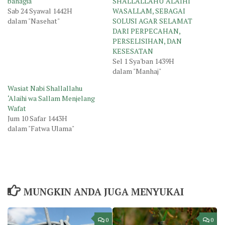
bahagia
SHALLALLAHU ‘ALAIHI
Sab 24 Syawal 1442H
WASALLAM, SEBAGAI
dalam "Nasehat"
SOLUSI AGAR SELAMAT
DARI PERPECAHAN,
PERSELISIHAN, DAN
KESESATAN
Sel 1 Sya'ban 1439H
dalam "Manhaj"
Wasiat Nabi Shallallahu
‘Alaihi wa Sallam Menjelang
Wafat
Jum 10 Safar 1443H
dalam "Fatwa Ulama"
MUNGKIN ANDA JUGA MENYUKAI
0
0