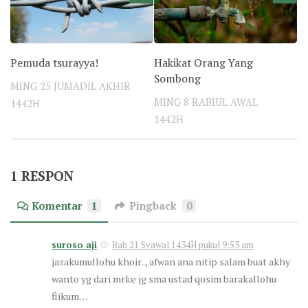
Pemuda tsurayya!
Hakikat Orang Yang
Sombong
MING 25 JUMADIL AKHIR
MING 8 RABIUL AWAL
1442H
1442H
1 RESPON
Komentar
1
Pingback
0
suroso aji
Rab 21 Syawal 1434H pukul 9:53 am
jazakumullohu khoir.., afwan ana nitip salam buat akhy
wanto yg dari mrke jg sma ustad qosim barakallohu
fiikum…