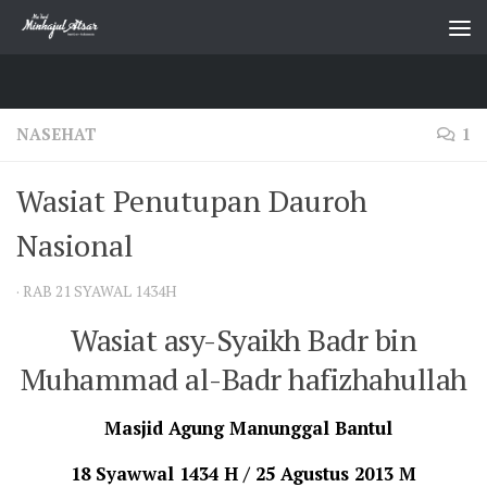
Skip to content
NASEHAT
1
Wasiat Penutupan Dauroh
Nasional
·
RAB 21 SYAWAL 1434H
Wasiat asy-Syaikh Badr bin
Muhammad al-Badr
hafizhahullah
Masjid Agung Manunggal Bantul
18 Syawwal 1434 H / 25 Agustus 2013 M