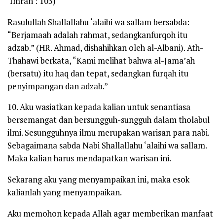
‘Imran : 103)
Rasulullah
Shallallahu ‘alaihi wa sallam
bersabda:
“Berjamaah adalah rahmat, sedangkan
furqoh
itu
adzab.” (HR. Ahmad, dishahihkan oleh al-Albani). Ath-
Thahawi berkata, “Kami melihat bahwa al-Jama’ah
(bersatu) itu haq dan tepat, sedangkan
furqah
itu
penyimpangan dan adzab.”
10. Aku wasiatkan kepada kalian untuk senantiasa
bersemangat dan bersungguh-sungguh dalam
tholabul
ilmi
. Sesungguhnya ilmu merupakan warisan para nabi.
Sebagaimana sabda Nabi
Shallallahu ‘alaihi wa sallam
.
Maka kalian harus mendapatkan warisan ini.
Sekarang aku yang menyampaikan ini, maka esok
kalianlah yang menyampaikan.
Aku memohon kepada Allah agar memberikan manfaat