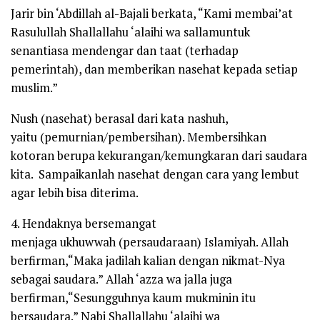
Jarir bin ‘Abdillah al-Bajali berkata, “Kami membai’at
Rasulullah
Shallallahu ‘alaihi wa sallam
untuk
senantiasa mendengar dan taat (terhadap
pemerintah), dan memberikan nasehat kepada setiap
muslim.”
Nush
(nasehat) berasal dari kata
nashuh
,
yaitu
(pemurnian/pembersihan). Membersihkan
kotoran berupa kekurangan/kemungkaran dari saudara
kita. Sampaikanlah nasehat dengan cara yang lembut
agar lebih bisa diterima.
4. Hendaknya bersemangat
menjaga
ukhuwwah
(persaudaraan)
Islamiyah
. Allah
berfirman,
“Maka jadilah kalian dengan nikmat-Nya
sebagai saudara.”
Allah
‘azza wa jalla
juga
berfirman,
“Sesungguhnya kaum mukminin itu
bersaudara.”
Nabi
Shallallahu ‘alaihi wa