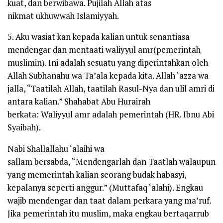
kuat, dan berwibawa. Pujilah Allah atas
nikmat
ukhuwwah Islamiyyah.
5. Aku wasiat kan kepada kalian untuk senantiasa
mendengar dan mentaati
waliyyul amr
(pemerintah
muslimin). Ini adalah sesuatu yang diperintahkan oleh
Allah
Subhanahu wa Ta’ala
kepada kita. Allah
‘azza wa
jalla, “Taatilah Allah, taatilah Rasul-Nya dan ulil amri di
antara kalian.”
Shahabat Abu Hurairah
berkata:
Waliyyul amr
adalah pemerintah (
HR. Ibnu Abi
Syaibah)
.
Nabi
Shallallahu ‘alaihi wa
sallam
bersabda,
“Mendengarlah dan Taatlah walaupun
yang memerintah kalian seorang budak habasyi,
kepalanya seperti anggur.”
(Muttafaq ‘alahi). Engkau
wajib mendengar dan taat dalam perkara yang ma’ruf.
Jika pemerintah itu muslim, maka engkau bertaqarrub