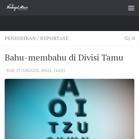
Skip to content
PENDIDIKAN
/
REPORTASE
0
Bahu-membahu di Divisi Tamu
·
RAB 29 JUMADIL AWAL 1442H