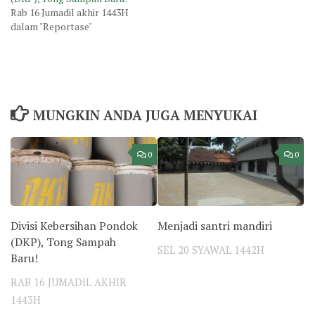
Rab 16 Jumadil akhir 1443H
dalam "Reportase"
MUNGKIN ANDA JUGA MENYUKAI
0
0
Divisi Kebersihan Pondok
Menjadi santri mandiri
(DKP), Tong Sampah
SEL 20 SYAWAL 1442H
Baru!
RAB 16 JUMADIL AKHIR
1443H