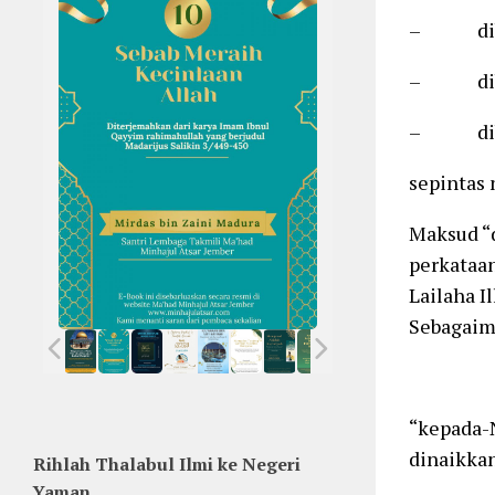
– dibuk
– dibuk
– dibuk
sepintas 
Maksud “d
perkataan
Lailaha I
Sebagaima
“kepada-
dinaikka
Rihlah Thalabul Ilmi ke Negeri
Yaman