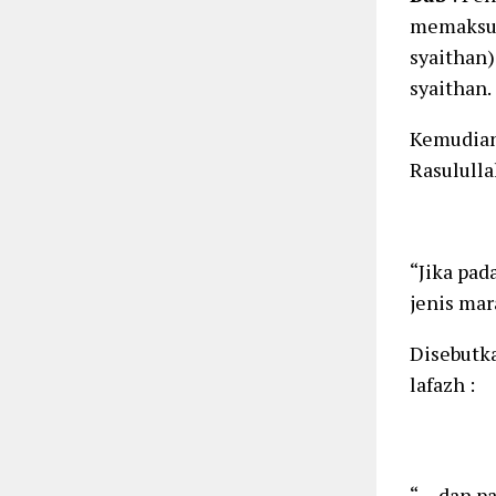
memaksudkan dengan
syaithan)
syaithan.
Kemudian
Rasululla
“Jika pad
jenis mar
Disebutk
lafazh :
“… dan pa