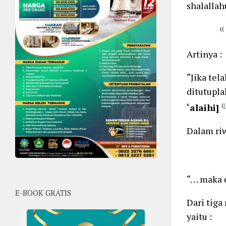
shalallah
))
Artinya :
“Jika tel
ditutupla
‘alaihi]
(
[
Dalam riw
“… maka d
E-BOOK GRATIS
Dari tiga
yaitu :