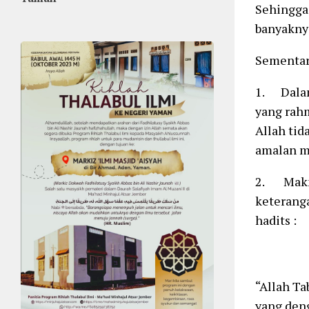
Sehingga 
banyaknya
Sementar
1. Dalam
yang rah
Allah tid
amalan m
2. Makna
keterang
hadits :
“Allah Ta
yang den