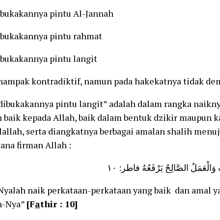
akannya pintu Al-Jannah
akannya pintu rahmat
akannya pintu langit
nampak kontradiktif, namun pada hakekatnya tidak de
ibukakannya pintu langit” adalah dalam rangka naikny
 baik kepada Allah, baik dalam bentuk dzikir maupun k
llallah, serta diangkatnya berbagai amalan shalih menuj
na firman Allah :
ِبُ وَالْعَمَلُ الصَّالِحُ يَرْفَعُهُ فاطر: ١٠
Nyalah naik perkataan-perkataan yang baik dan amal y
n-Nya”
[F
a
thir : 10]