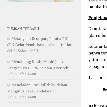
hamba-Ku
Penjela
Di antara 
TULISAN TERBARU
(dan dibe
Matangkan Kesiapan, Panitia PKL-
SPN Gelar Pembekalan selama 14 Hari
Ketahuila
Sel 21 Safar 1448H
hanya terba
yaitu par
Mendulang Kisah, Meniti Jejak
sebagaima
Langkah PKL-SPN Selama 9 Periode
Rab 8 Safar 1448H
1. Ibnu 
Meneladani Rasulullah ﷺ dalam
نبي
Mengutus Para Pendakwah
Rab 1 Safar 1448H
Bab
: Pe