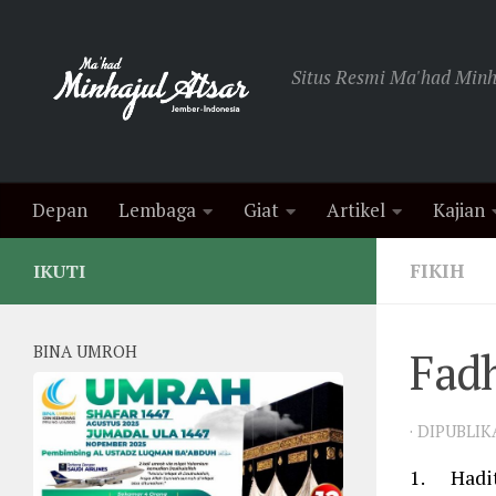
Skip to content
Situs Resmi Ma'had Minha
Depan
Lembaga
Giat
Artikel
Kajian
FIKIH
IKUTI
BINA UMROH
Fadh
· DIPUBLI
1. Hadits