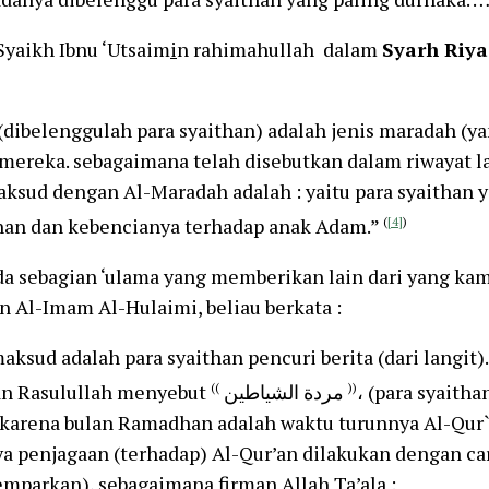
yaikh Ibnu ‘Utsaim
i
n rahimahullah dalam
Syarh Riya
dibelenggulah para syaithan) adalah jenis maradah (ya
 mereka. sebagaimana telah disebutkan dalam riwayat l
ksud dengan Al-Maradah adalah : yaitu para syaithan y
an dan kebencianya terhadap anak Adam.”
(
[4]
)
 sebagian ‘ulama yang memberikan lain dari yang kami
in Al-Imam Al-Hulaimi, beliau berkata :
aksud adalah para syaithan pencuri berita (dari langit
an Rasulullah menyebut
((
مردة الشياطين
))
، (para syaith
karena bulan Ramadhan adalah waktu turunnya Al-Qur`
a penjagaan (terhadap) Al-Qur’an dilakukan dengan ca
emparkan), sebagaimana firman Allah Ta’ala :