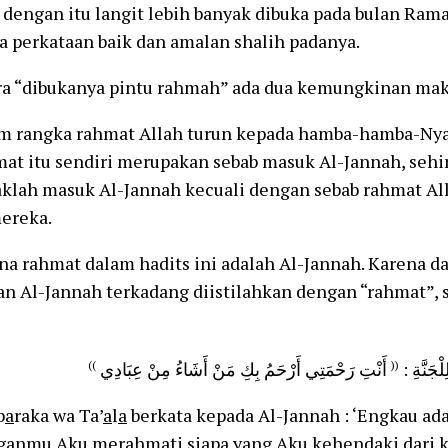
dengan itu langit lebih banyak dibuka pada bulan Ram
 perkataan baik dan amalan shalih padanya.
a “dibukanya pintu rahmah” ada dua kemungkinan mak
 rangka rahmat Allah turun kepada hamba-hamba-Nya
mat itu sendiri merupakan sebab masuk Al-Jannah, se
aklah masuk Al-Jannah kecuali dengan sebab rahmat Al
ereka.
 rahmat dalam hadits ini adalah Al-Jannah. Karena d
an Al-Jannah terkadang diistilahkan dengan “rahmat”,
))
أَنْتِ رَحْمَتِي أَرْحَمُ بِكِ مَنْ أَشَاءُ مِنْ عِبَادِي
((
ِلْجَنَّةِ
b
a
raka wa Ta’
a
l
a
berkata kepada Al-Jannah : ‘Engkau ad
ganmu Aku merahmati siapa yang Aku kehendaki dari 