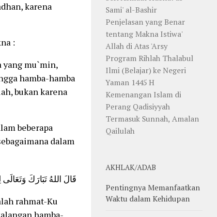
adhan, karena
Sami' al-Bashir
Penjelasan yang Benar
tentang Makna Istiwa'
na :
Allah di Atas 'Arsy
Program Rihlah Thalabul
 yang mu`min,
Ilmi (Belajar) ke Negeri
hingga hamba-hamba
Yaman 1445 H
lah, bukan karena
Kemenangan Islam di
Perang Qadisiyyah
Termasuk Sunnah, Amalan
alam beberapa
Qailulah
 sebagaimana dalam
AKHLAK/ADAB
قَالَ اللهُ تَبَارَكَ وَتَعَالَى ل :
Pentingnya Memanfaatkan
Waktu dalam Kehidupan
alah rahmat-Ku
kalangan hamba-