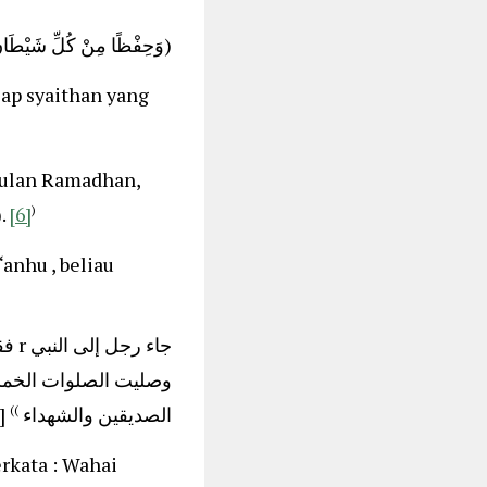
وَحِفْظًا مِنْ كُلِّ شَيْطَان
iap syaithan yang
bulan Ramadhan,
).
[6]
)
anhu , beliau
فقا،
وصليت الصلوات الخ :
ر]
))
الصديقين والشهداء
rkata : Wahai