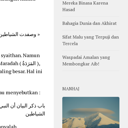
Mereka Binasa Karena
Hasad
Bahagia Dunia dan Akhirat
Sifat Malu yang Terpuji dan
Tercela
s syaithan. Namun
Waspadai Amalan yang
المَرَدَة ),
Membongkar Aib!
ling besar. Hal ini
MANHAJ
iau menyebutkan :
الشياطين
hanyalah