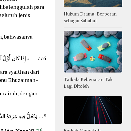
Hukum Drama: Berperan
seluruh jenis
sebagai Sahabat
h, bahwasanya
1776 – « إِذَا كَان أَوَّلُ لَيْلَةٍ مِنْ رَمَضَانَ صُفِّدَتِ الشَّيَاطِيْنُ مَرَدَةُ الجِنِّ، … »
ra syaithan dari
Tatkala Kebenaran Tak
Ibnu Khuzaimah–
Lagi Ditoleh
Hurairah, dengan
وَتُغَلُّ فِيهِ مَرَدَةُ ا، …
((
 ”
[An-Nas
a
`i]
[3]
)
Berkah Mengikuti