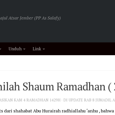
jul Atsar Jember (PP As Salafy)
Unduh
Link
ilah Shaum Ramadhan ( 2
KASIKAN
KAM 4 RAMADHAN 1429H
· DI UPDATE
RAB 8 JUMADIL 
 dari shahabat Abu Hurairah radhiallahu ‘anhu , bahwa