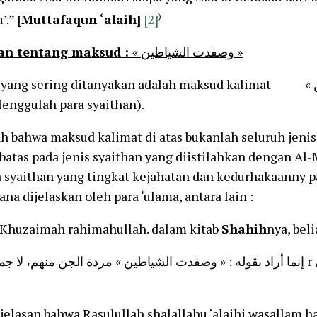
’.”
[Muttafaqun ‘alaih]
[2]
)
san tentang maksud :
« وصفدت الشياطين »
yang sering ditanyakan adalah maksud kalimat « وصفدت الشياطين »
lenggulah para syaithan).
h bahwa maksud kalimat di atas bukanlah seluruh jeni
tas pada jenis syaithan yang diistilahkan dengan Al-Maradah ( ُ
a syaithan yang tingkat kejahatan dan kedurhakaanny pa
na dijelaskan oleh para ‘ulama, antara lain :
Khuzaimah rahimahullah. dalam kitab
Shahih
nya, bel
باب ذكر البيان أن ال r إنما أراد بقوله : « وصفدت الشياطين » مردة الجن منهم، لا جميع
njelasan bahwa Rasulullah shalallahu ‘alaihi wasallam 