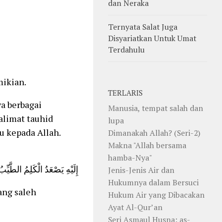
dan Neraka
Ternyata Salat Juga
Disyariatkan Untuk Umat
Terdahulu
mikian.
TERLARIS
a berbagai
Manusia, tempat salah dan
alimat tauhid
lupa
u kepada Allah.
Dimanakah Allah? (Seri-2)
Makna "Allah bersama
hamba-Nya"
إِلَيْهِ يَصْعَدُ الْكَلِمُ الطَّيّ
Jenis-Jenis Air dan
Hukumnya dalam Bersuci
ang saleh
Hukum Air yang Dibacakan
Ayat Al-Qur’an
Seri Asmaul Husna: as-