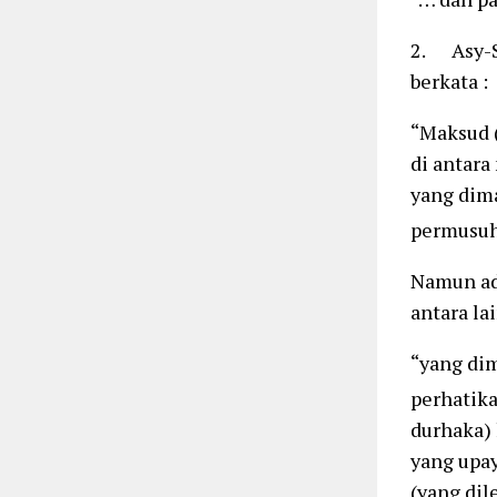
2. Asy-S
berkata :
“Maksud (
di antara
yang dima
permusuh
Namun ada
antara la
“yang dim
perhatik
durhaka) 
yang upay
(yang dil