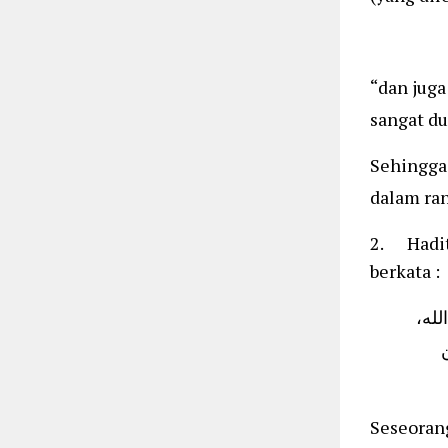
“dan juga
sangat du
Sehingga
dalam ran
2. Hadits
berkata :
النبي
Seseorang