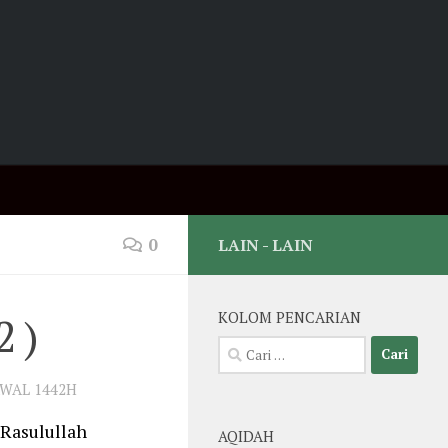
0
LAIN - LAIN
 )
KOLOM PENCARIAN
Cari
untuk:
AWAL 1442H
 Rasulullah
AQIDAH