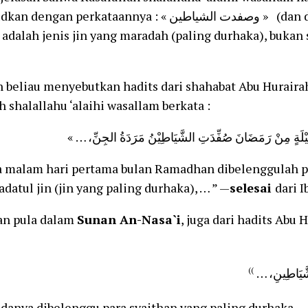
 perkataannya : « وصفدت الشياطين » (dan dibelenggulah para
 adalah jenis jin yang maradah (paling durhaka), bukan 
 beliau menyebutkan hadits dari shahabat Abu Huraira
h shalallahu ‘alaihi wasallam berkata :
a malam hari pertama bulan Ramadhan dibelenggulah pa
adatul jin (jin yang paling durhaka), … ” —
selesai
dari 
an pula dalam
Sunan An-Nasa`i
, juga dari hadits Abu 
))
… لشَّيَاطِينِ
danya dibelenggu para syaithan yang paling durhaka. …