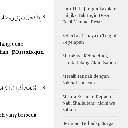
Hati-Hati, Jangan Lakukan
Ini Jika Tak Ingin Dosa
إِذَا دَخَلَ شَهْرُ رَمَضَانَ ف
((
Kecil Menjadi Besar
Seberkas Cahaya di Tengah
Kegelapan
langit dan
than.
[Muttafaqun
Maraknya Kebodohan,
Tanda Jelang Akhir Zaman
Meraih Jannah dengan
Nikmat Hidayah
فُتِّحَتْ أَبْوَابُ الرَّح …
((
Makna Beriman Kepada
Nabi Shallallahu Alaihi wa
Sallam
azh yang berbeda,
Beriman Terhadap Surga