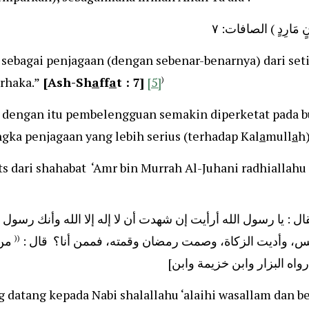
(ٍ مَارِدٍ ) الصافات: ٧
 sebagai penjagaan (dengan sebenar-benarnya) dari set
rhaka.”
[Ash-Sh
a
ff
a
t : 7]
[5]
)
 dengan itu pembelengguan semakin diperketat pada 
gka penjagaan yang lebih serius (terhadap Kal
a
mull
a
h
 dari shahabat ‘Amr bin Murrah Al-Juhani radhiallahu ‘
جاء رجل إلى  r ل : يا رسول الله أرأيت إن شهدت أن لا إله إلا الله وأنك رسول الله
من
((
مس، وأديت الزكاة، وصمت رمضان وقمته، فممن أنا؟ قال
[واه البزار وابن خزيمة وابن
 datang kepada Nabi shalallahu ‘alaihi wasallam dan be